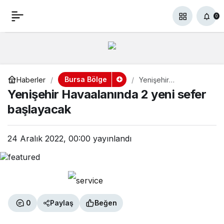
Yenişehir Havaalanında
+
-
0
Paylaş
0
2 yeni sefer başlayacak
Bursa Bölge
Haberler
Yenişehir
Havaalanında 2 yeni
Yenişehir Havaalanında 2 yeni sefer
sefer başlayacak
başlayacak
24 Aralık 2022, 00:00
yayınlandı
0
Paylaş
Beğen