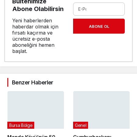
Bültenimize
Abone Olabilirsin
Yeni haberlerden
haberdar olmak için
ABONE OL
fırsatı kaçırma ve
ücretsiz e-posta
aboneliğini hemen
başlat.
Benzer Haberler
Bursa Bölge
Genel
Manda Köyü’nün 50
Cumhurbaşkanı