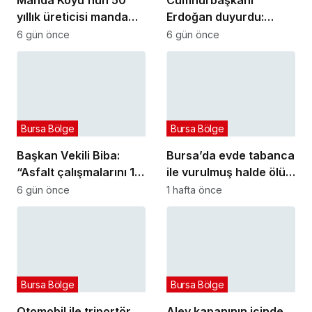
yıllık üreticisi manda
Erdoğan duyurdu:
sucuğu ve yoğurduyla
Kiralık sosyal konut
6 gün önce
6 gün önce
fark oluşturdu
projesi eylülde başlıyor
Bursa Bölge
Bursa Bölge
Başkan Vekili Biba:
Bursa’da evde tabanca
“Asfalt çalışmalarını 12
ile vurulmuş halde ölü
kat artırdık”
bulundu
6 gün önce
1 hafta önce
Bursa Bölge
Bursa Bölge
Otomobil ile triportör
Alev kapanının içinde