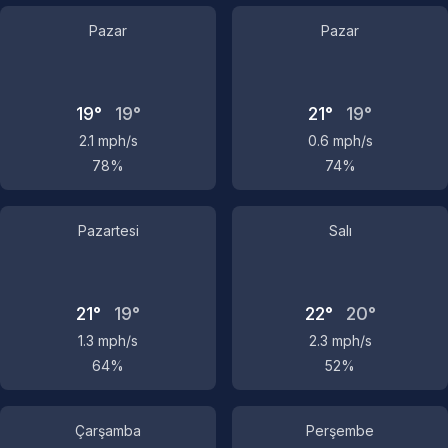
Pazar
Pazar
19°
19°
21°
19°
2.1 mph/s
0.6 mph/s
78%
74%
Pazartesi
Salı
21°
19°
22°
20°
1.3 mph/s
2.3 mph/s
64%
52%
Çarşamba
Perşembe