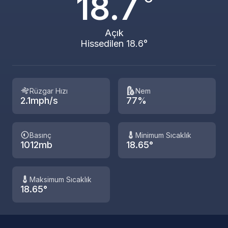
18.7
Açık
Hissedilen 18.6°
Rüzgar Hızı
Nem
2.1mph/s
77%
Basınç
Minimum Sıcaklık
1012mb
18.65°
Maksimum Sıcaklık
18.65°