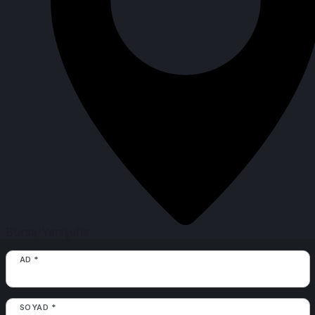
Bursa/Yenişehir
AD *
SOYAD *