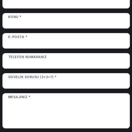
KONU *
E-POSTA *
TELEFON NUMARANIZ
GÜVELIK SORUSU (2+2=?) *
MESAJINIZ *