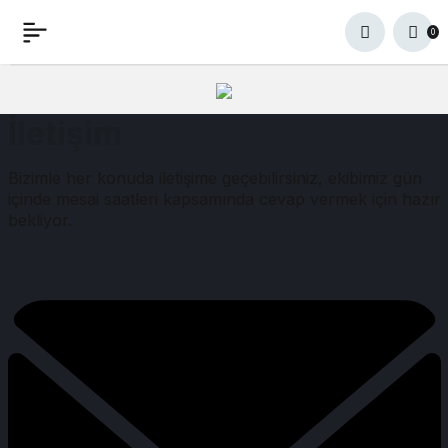
0
İletişim
Bizimle her konuda iletişime geçebilirsiniz, ekibimiz gün
içinde mesai saatleri kapsamında cevap vermek için hazır
bekliyor.