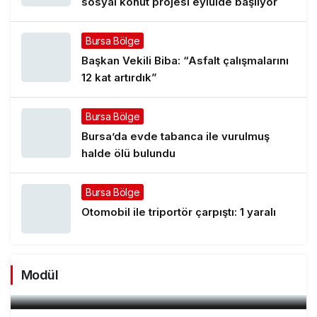
sosyal konut projesi eylülde başlıyor
Bursa Bölge
Başkan Vekili Biba: “Asfalt çalışmalarını
12 kat artırdık”
Bursa Bölge
Bursa’da evde tabanca ile vurulmuş
halde ölü bulundu
Bursa Bölge
Otomobil ile triportör çarpıştı: 1 yaralı
Alev kapanının içinde canla başla mücadele
Modül
ettiler: