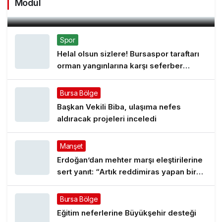
Modül
ALTIN KARAGÖZ SAHİBİNİ BULDU
Spor
Helal olsun sizlere! Bursaspor taraftarı
orman yangınlarına karşı seferber
oluyor
Bursa Bölge
Başkan Vekili Biba, ulaşıma nefes
aldıracak projeleri inceledi
Manşet
Erdoğan’dan mehter marşı eleştirilerine
sert yanıt: “Artık reddimiras yapan bir
Türkiye yok”
Bursa Bölge
Eğitim neferlerine Büyükşehir desteği