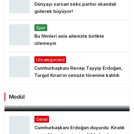
Dünyayı sarsan seks partisi skandalı
giderek büyüyor!
Spor
Bu filmleri asla ailenizle birlikte
izlemeyin
Uncategorized
Cumhurbaşkanı Recep Tayyip Erdoğan,
Turgut Kıran’ın cenaze törenine katıldı
Manda Köyü’nün 50 yıllık üreticisi manda sucuğu
Modül
ve yoğurduyla fark oluşturdu
Genel
Cumhurbaşkanı Erdoğan duyurdu: Kiralık