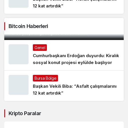
12 kat artırdık”
Manda Köyü’nün 50 yıllık üreticisi manda sucuğu
ve yoğurduyla fark oluşturdu
Bursa’nın Mustafakemalpaşa ilçesine bağlı, Uluabat Gölü
Bitcoin Haberleri
kıyısındaki Karaoğlan Mahallesi’nde yüzyıllardır sürdürülen
manda yetiştiriciliği, bölgede üretilen hakiki...
Genel
Cumhurbaşkanı Erdoğan duyurdu: Kiralık
sosyal konut projesi eylülde başlıyor
Bursa Bölge
Başkan Vekili Biba: “Asfalt çalışmalarını
12 kat artırdık”
Kripto Paralar