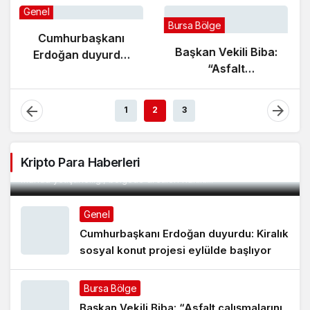
Genel
Bursa Bölge
Cumhurbaşkanı
Başkan Vekili Biba:
Erdoğan duyurdu:
“Asfalt
Kiralık sosyal
çalışmalarını 12
konut projesi
kat artırdık”
eylülde başlıyor
1
2
3
Manda Köyü’nün 50 yıllık üreticisi manda sucuğu
ve yoğurduyla fark oluşturdu
Bursa’nın Mustafakemalpaşa ilçesine bağlı, Uluabat Gölü
Kripto Para Haberleri
kıyısındaki Karaoğlan Mahallesi’nde yüzyıllardır sürdürülen
manda yetiştiriciliği, bölgede üretilen hakiki...
Genel
Cumhurbaşkanı Erdoğan duyurdu: Kiralık
sosyal konut projesi eylülde başlıyor
Bursa Bölge
Başkan Vekili Biba: “Asfalt çalışmalarını