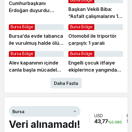
Cumhurbaşkanı
Başkan Vekili Biba:
Erdoğan duyurdu:
“Asfalt çalışmalarını 12
Kiralık sosyal konut
kat artırdık”
projesi eylülde başlıyor
Bursa Bölge
Bursa Bölge
Bursa’da evde tabanca
Otomobil ile triportör
ile vurulmuş halde ölü
çarpıştı: 1 yaralı
bulundu
Bursa Bölge
Bursa Bölge
Alev kapanının içinde
Engelli çocuk itfaiye
canla başla mücadele
ekiplerince yangından
ettiler:
kurtarıldı
Daha Fazla
Bursa
USD
E
Veri alınamadı!
43,77
51
%0.080