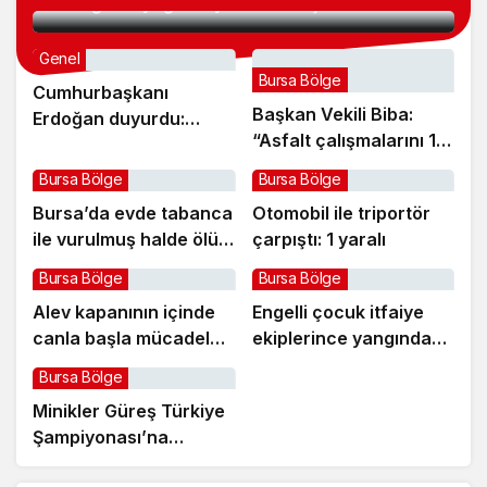
sucuğu ve yoğurduyla fark oluşturdu
Genel
Bursa Bölge
Cumhurbaşkanı
Başkan Vekili Biba:
Erdoğan duyurdu:
“Asfalt çalışmalarını 12
Kiralık sosyal konut
kat artırdık”
projesi eylülde başlıyor
Bursa Bölge
Bursa Bölge
Bursa’da evde tabanca
Otomobil ile triportör
ile vurulmuş halde ölü
çarpıştı: 1 yaralı
bulundu
Bursa Bölge
Bursa Bölge
Alev kapanının içinde
Engelli çocuk itfaiye
canla başla mücadele
ekiplerince yangından
ettiler:
kurtarıldı
Bursa Bölge
Minikler Güreş Türkiye
Şampiyonası’na
Büyükşehir damgası!
Manda Köyü’nün 50 yıllık üreticisi manda sucuğu