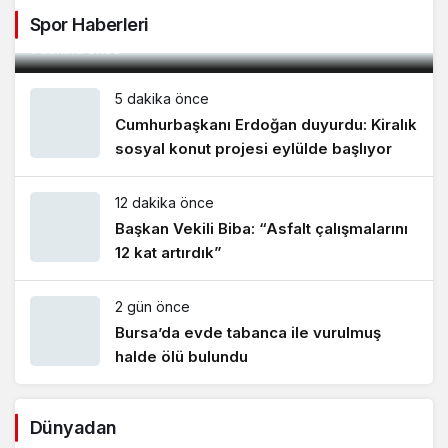
ve yoğurduyla fark oluşturdu
Spor Haberleri
1 dakika önce
5 dakika önce
Cumhurbaşkanı Erdoğan duyurdu: Kiralık
sosyal konut projesi eylülde başlıyor
12 dakika önce
Başkan Vekili Biba: “Asfalt çalışmalarını
12 kat artırdık”
2 gün önce
Bursa’da evde tabanca ile vurulmuş
halde ölü bulundu
Dünyadan