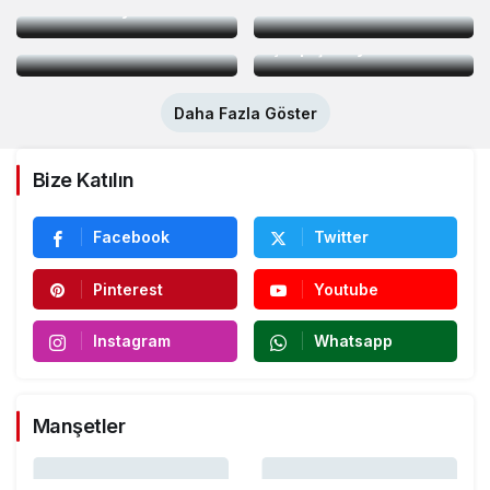
Kiralık sosyal konut
12 kat artırdık”
tabanca ile vurulmuş
Otomobil ile triportör
projesi eylülde
halde ölü bulundu
çarpıştı: 1 yaralı
başlıyor
Daha Fazla Göster
Bize Katılın
Facebook
Twitter
Pinterest
Youtube
Instagram
Whatsapp
Manşetler