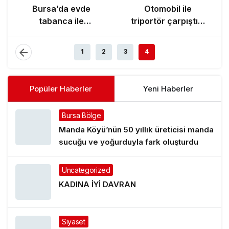
Bursa’da evde
Otomobil ile
tabanca ile
triportör çarpıştı: 1
vurulmuş halde ölü
yaralı
bulundu
1
2
3
4
Popüler Haberler
Yeni Haberler
Bursa Bölge
Manda Köyü’nün 50 yıllık üreticisi manda
sucuğu ve yoğurduyla fark oluşturdu
Uncategorized
KADINA İYİ DAVRAN
Siyaset