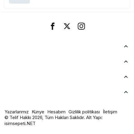
Kurumsal
Bağlantılar
Popüler Sayfalar
Gündeme Dair
Yazarlarımız
Künye
Hesabım
Gizlilik politikası
İletişim
© Telif Hakkı 2026, Tüm Hakları Saklıdır. Alt Yapı:
isimsepeti.NET