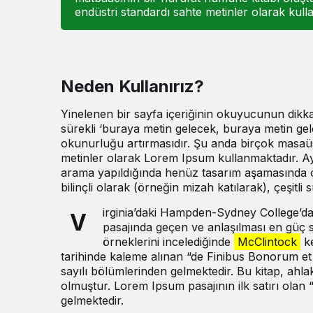
endüstri standardı sahte metinler olarak kullan
Neden Kullanırız?
Yinelenen bir sayfa içeriğinin okuyucunun dikkat
sürekli ‘buraya metin gelecek, buraya metin gel
okunurluğu artırmasıdır. Şu anda birçok masaüst
metinler olarak Lorem Ipsum kullanmaktadır. Ay
arama yapıldığında henüz tasarım aşamasında ola
bilinçli olarak (örneğin mizah katılarak), çeşitli sü
irginia’daki Hampden-Sydney College’d
V
pasajında geçen ve anlaşılması en güç s
örneklerini incelediğinde
McClintock
ke
tarihinde kaleme alınan “de Finibus Bonorum et 
sayılı bölümlerinden gelmektedir. Bu kitap, ah
olmuştur. Lorem Ipsum pasajının ilk satırı olan 
gelmektedir.