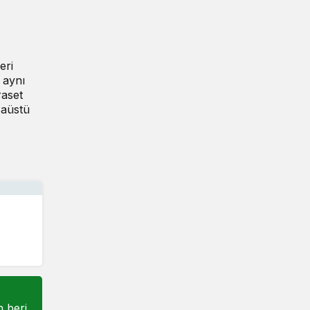
eri
 aynı
raset
saüstü
n beri