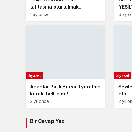
tahtasına oturtulmak
YEŞİL
istenmektedir”
VATA
1 ay önce
6 ay ö
GELE
Siyaset
Siyaset
Anahtar Parti Bursa il yürütme
Sevil
kurulu belli oldu!
etti
2 yıl önce
2 yıl ö
Bir Cevap Yaz