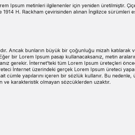
m Ipsum metinleri ilgilenenler için yeniden üretilmiştir. Çiç
de 1914 H. Rackham çevirisinden alınan İngilizce sürümleri e
rdır. Ancak bunların büyük bir çoğunluğu mizah katılarak 
. Eğer bir Lorem Ipsum pasajı kullanacaksanız, metin aralar
anız gerekir. İnternet’teki tüm Lorem Ipsum üreteçleri önc
 üreteci İnternet üzerindeki gerçek Lorem Ipsum üreteci yapa
it cümle yapılarını içeren bir sözlük kullanır. Bu nedenle, ü
 ve karakteristik olmayan sözcüklerden uzaktır.