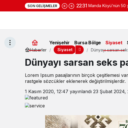
22:31
Manda Köyü’nün 50 yı
SON GELIŞMELER
yoğurduyla fark oluş
Yenişehir
Bursa Bölge
Siyaset
Siyaset
Haberler
Dünyayı sarsan seks
Dünyayı sarsan seks pa
Lorem Ipsum pasajlarının birçok çeşitlemesi va
rastgele sözcükler eklenerek değiştirilmişlerdir.
1 Kasım 2020, 12:47
yayınlandı
23 Şubat 2024, 