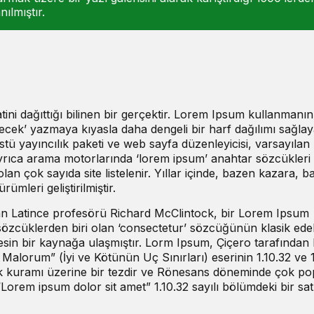
ılmıştır.
ini dağıttığı bilinen bir gerçektir. Lorem Ipsum kullanmanı
ecek’ yazmaya kıyasla daha dengeli bir harf dağılımı sağla
ü yayıncılık paketi ve web sayfa düzenleyicisi, varsayılan 
rıca arama motorlarında ‘lorem ipsum’ anahtar sözcükleri 
n çok sayıda site listelenir. Yıllar içinde, bazen kazara, b
rümleri geliştirilmiştir.
an Latince profesörü Richard McClintock, bir Lorem Ipsum
özcüklerden biri olan ‘consectetur’ sözcüğünün klasik edeb
sin bir kaynağa ulaşmıştır. Lorm Ipsum, Çiçero tarafından
Malorum” (İyi ve Kötünün Uç Sınırları) eserinin 1.10.32 ve 1
lak kuramı üzerine bir tezdir ve Rönesans döneminde çok po
“Lorem ipsum dolor sit amet” 1.10.32 sayılı bölümdeki bir sa