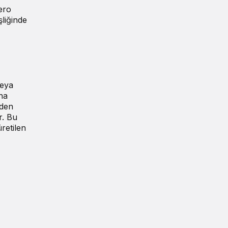
ero
şliğinde
veya
ına
eden
r. Bu
retilen