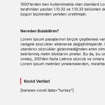
1500’lerden beri kullanılmakta olan standard Lore
tarafından yazılan 1.10.32 ve 1.10.33 bölümleri 
özgün biçiminden yeniden üretilmiştir.
Nereden Bulabilirim?
Lorem Ipsum pasajlarının birçok çeşitlemesi va
rastgele sözcükler eklenerek değiştirilmişlerdir
utandırıcı sözcükler gizlenmediğinden emin olm
belirlenmiş metin bloklarını yineler. Bu da, bu
üreteç, 200’den fazla Latince sözcük ve onlara a
Lorem Ipsum metinleri yinelemelerden, mizahtan
Kovid Verileri
[kanews-covid data=”turkey”]