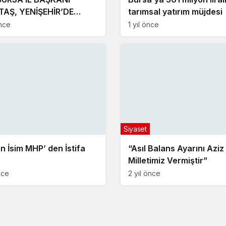
TAŞ, YENİŞEHİR’DE
tarımsal yatırım müjdesi
NDAŞLAR İLE BİR ARAYA
nce
1 yıl önce
CEK
Siyaset
en İsim MHP’ den İstifa
“Asıl Balans Ayarını Aziz
Milletimiz Vermiştir”
nce
2 yıl önce