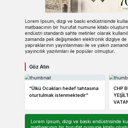
Lorem Ipsum, dizgi ve baskı endüstrisinde kulla
matbaacının bir hurufat numune kitabı oluşturmak
endüstri standardı sahte metinler olarak kullan
zamanda pek değişmeden elektronik dizgiye de s
yapraklarının yayınlanması ile ve yakın zama
yayıncılık yazılımları ile popüler olmuştur.
Göz Atın
“Ülkü Ocakları hedef tahtasına
CHP B
oturtulmak istenmektedir”
YEŞİL
VATAN
GELEC
Lorem Ipsum, dizgi ve baskı endüstrisinde kul
matbaacının bir hurufat numune kitabı oluştur