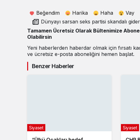
Beğendim
Harika
Haha
Vay
Dünyayı sarsan seks partisi skandalı giderek
büyüyor!
Tamamen Ücretsiz Olarak Bültenimize Abone
Olabilirsin
Yeni haberlerden haberdar olmak için fırsatı k
ve ücretsiz e-posta aboneliğini hemen başlat.
Benzer Haberler
Siyaset
Siyaset
“Ülkü Ocakları hedef
CHP 