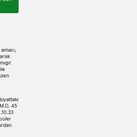
n amacı,
yarak
mıgır
ile
azen
iyattaki
 M.Ö. 45
.10.33
püler
tırdan