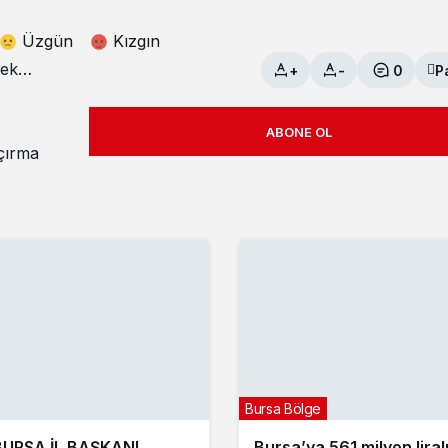
Üzgün
Kızgın
+
-
0
P
ABONE OL
açırma
Bursa Bölge
BURSA İL BAŞKANI
Bursa’ya 561 milyon liral