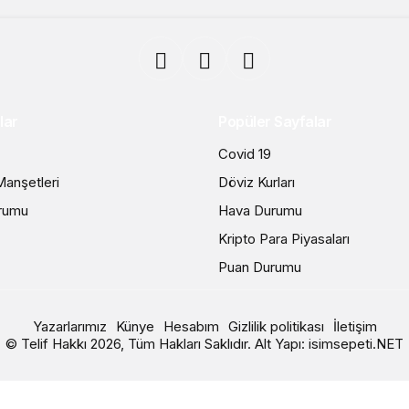
lar
Popüler Sayfalar
Covid 19
anşetleri
Döviz Kurları
rumu
Hava Durumu
Kripto Para Piyasaları
Puan Durumu
Yazarlarımız
Künye
Hesabım
Gizlilik politikası
İletişim
© Telif Hakkı 2026, Tüm Hakları Saklıdır. Alt Yapı:
isimsepeti.NET