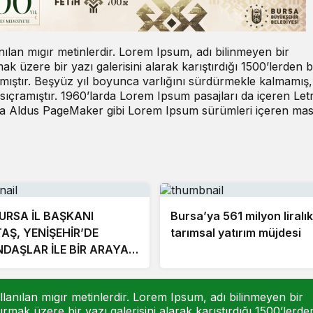
nılan mıgır metinlerdir. Lorem Ipsum, adı bilinmeyen bir
 üzere bir yazı galerisini alarak karıştırdığı 1500’lerden b
ılmıştır. Beşyüz yıl boyunca varlığını sürdürmekle kalmamış,
ıçramıştır. 1960’larda Lorem Ipsum pasajları da içeren Let
nda Aldus PageMaker gibi Lorem Ipsum sürümleri içeren ma
URSA İL BAŞKANI
Bursa’ya 561 milyon liralık
TAŞ, YENİŞEHİR’DE
tarımsal yatırım müjdesi
DAŞLAR İLE BİR ARAYA
EK
lanılan mıgır metinlerdir. Lorem Ipsum, adı bilinmeyen bir
mak üzere bir yazı galerisini alarak karıştırdığı 1500’lerde