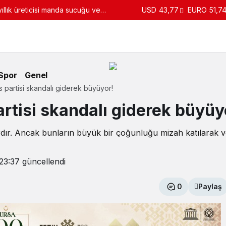
llık üreticisi manda sucuğu ve
USD
43,77
EURO
51,7
turdu
Spor
Genel
 partisi skandalı giderek büyüyor!
rtisi skandalı giderek büyüy
rdır. Ancak bunların büyük bir çoğunluğu mizah katılarak 
23:37
güncellendi
0
Paylaş