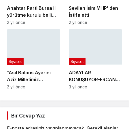
Anahtar Parti Bursa il
Sevilen İsim MHP’ den
yürütme kurulu belli
İstifa etti
oldu!
2 yıl önce
2 yıl önce
Siyaset
Siyaset
“Asıl Balans Ayarını
ADAYLAR
Aziz Milletimiz
KONUŞUYOR-ERCAN
Vermiştir”
ÖZEL- İYİ PARTİ
2 yıl önce
3 yıl önce
Bir Cevap Yaz
E-posta adresiniz yayınlanmayacak.
Gerekli alanlar