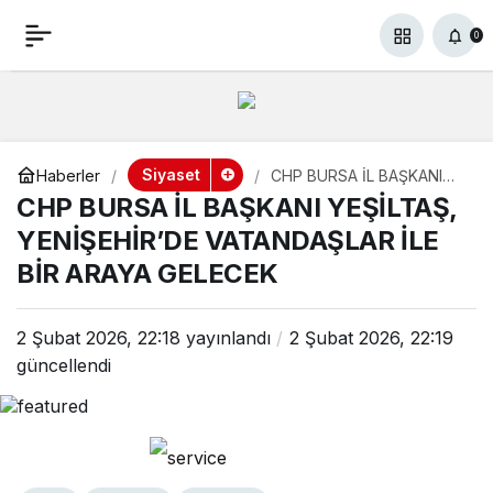
CHP BURSA İL BAŞKANI
+
-
0
Paylaş
0
YEŞİLTAŞ, YENİŞEHİR’DE
VATANDAŞLAR İLE BİR
Siyaset
Haberler
CHP BURSA İL BAŞKANI
YEŞİLTAŞ, YENİŞEHİR’DE
CHP BURSA İL BAŞKANI YEŞİLTAŞ,
ARAYA GELECEK
VATANDAŞLAR İLE BİR
ARAYA GELECEK
YENİŞEHİR’DE VATANDAŞLAR İLE
BİR ARAYA GELECEK
2 Şubat 2026, 22:18
yayınlandı
2 Şubat 2026, 22:19
güncellendi