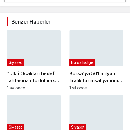
Benzer Haberler
Siyaset
Bursa Bölge
“Ülkü Ocakları hedef
Bursa’ya 561 milyon
tahtasına oturtulmak
liralık tarımsal yatırım
istenmektedir”
müjdesi
1 ay önce
1 yıl önce
Siyaset
Siyaset