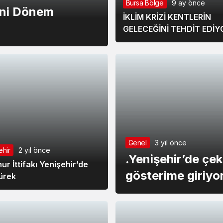
Bursa Bölge
9 ay önce
eni Dönem
İKLİM KRİZİ KENTLERİN
GELECEĞİNİ TEHDİT EDİY
Genel
3 yıl önce
ehir
2 yıl önce
.Yenişehir’de çek
r İttifakı Yenişehir’de
gösterime giriyo
ürek