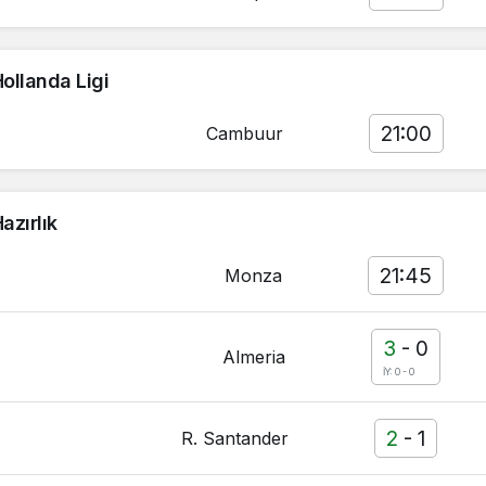
ollanda Ligi
21:00
Cambuur
azırlık
21:45
Monza
3
-
0
Almeria
İY: 0 - 0
2
-
1
R. Santander