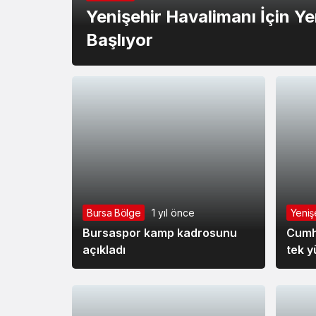
Yenişehir Havalimanı İçin Y
Başlıyor
Bursa Bölge
1 yıl önce
Yeniş
Bursaspor kamp kadrosunu
Cumhu
açıkladı
tek y