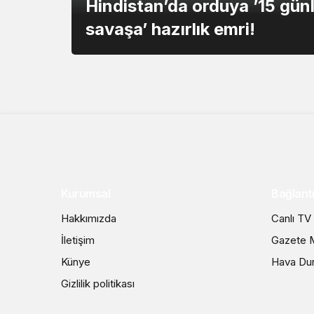
Hindistan’da orduya ’15 gün
savaşa’ hazırlık emri!
Kurumsal
Bağlantı
Hakkımızda
Canlı TV
İletişim
Gazete M
Künye
Hava Du
Gizlilik politikası