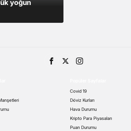
lük yoğun
lar
Popüler Sayfalar
Covid 19
anşetleri
Döviz Kurları
rumu
Hava Durumu
Kripto Para Piyasaları
Puan Durumu