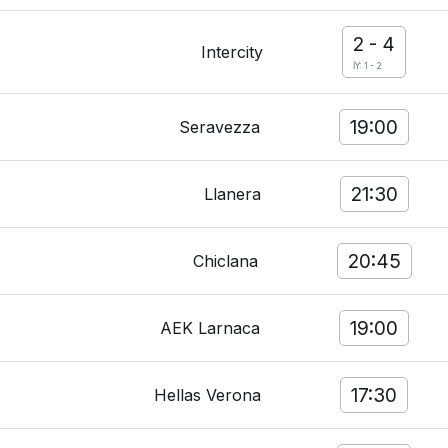
2
-
4
Intercity
İY: 1 - 2
19:00
Seravezza
21:30
Llanera
20:45
Chiclana
19:00
AEK Larnaca
17:30
Hellas Verona