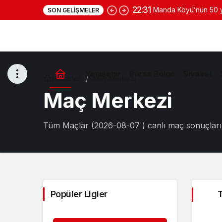
22:31
Manda Köyü’nün 50 yı
SON GELIŞMELER
yoğurduyla fark oluş
Yenişehir
Bursa Bölge
Siyaset
Haberler
Maç Merkezi
Maç Merkezi
Tüm Maçlar (2026-08-07 ) canlı maç sonuçlarını 
Popüler Ligler
T