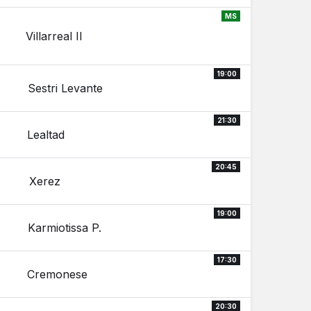
MS
Villarreal II
19:00
Sestri Levante
21:30
Lealtad
20:45
Xerez
19:00
Karmiotissa P.
17:30
Cremonese
20:30