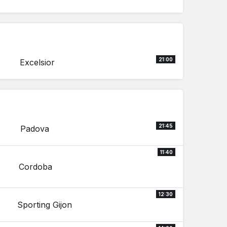
21:00
Excelsior
21:45
Padova
11:40
Cordoba
12:30
Sporting Gijon