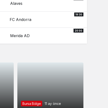
Alaves
19:30
FC Andorra
20:00
Merida AD
Bursa Bölge
11 ay önce