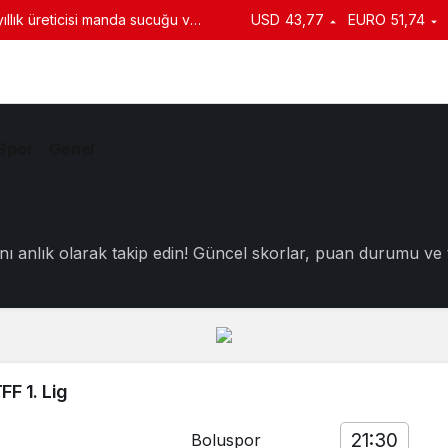
llık üreticisi manda sucuğu ve
USD
43,77
EURO
51,74
turdu
Spor
Genel
anlık olarak takip edin! Güncel skorlar, puan durumu ve takı
FF 1. Lig
21:30
Boluspor