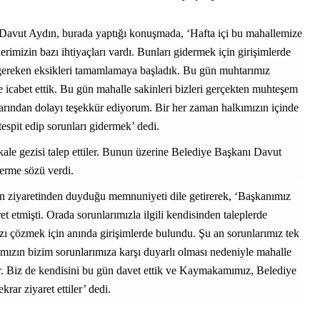
 Davut Aydın, burada yaptığı konuşmada, ‘Hafta içi bu mahallemize
rimizin bazı ihtiyaçları vardı. Bunları gidermek için girişimlerde
gereken eksikleri tamamlamaya başladık. Bu gün muhtarımız
e icabet ettik. Bu gün mahalle sakinleri bizleri gerçekten muhteşem
alarından dolayı teşekkür ediyorum. Bir her zaman halkımızın içinde
spit edip sorunları gidermek’ dedi.
le gezisi talep ettiler. Bunun üzerine Belediye Başkanı Davut
derme sözü verdi.
n ziyaretinden duyduğu memnuniyeti dile getirerek, ‘Başkanımız
et etmişti. Orada sorunlarımızla ilgili kendisinden taleplerde
ı çözmek için anında girişimlerde bulundu. Şu an sorunlarımız tek
ızın bizim sorunlarımıza karşı duyarlı olması nedeniyle mahalle
er. Biz de kendisini bu gün davet ettik ve Kaymakamımız, Belediye
krar ziyaret ettiler’ dedi.