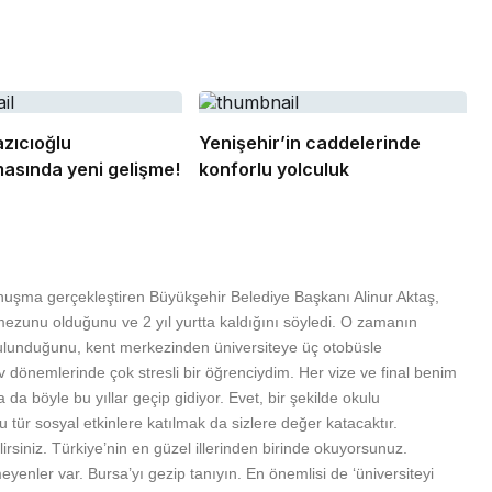
zıcıoğlu
Yenişehir’in caddelerinde
asında yeni gelişme!
konforlu yolculuk
onuşma gerçekleştiren Büyükşehir Belediye Başkanı Alinur Aktaş,
mezunu olduğunu ve 2 yıl yurtta kaldığını söyledi. O zamanın
 bulunduğunu, kent merkezinden üniversiteye üç otobüsle
av dönemlerinde çok stresli bir öğrenciydim. Her vize ve final benim
a da böyle bu yıllar geçip gidiyor. Evet, bir şekilde okulu
u tür sosyal etkinlere katılmak da sizlere değer katacaktır.
irsiniz. Türkiye’nin en güzel illerinden birinde okuyorsunuz.
eyenler var. Bursa’yı gezip tanıyın. En önemlisi de ‘üniversiteyi