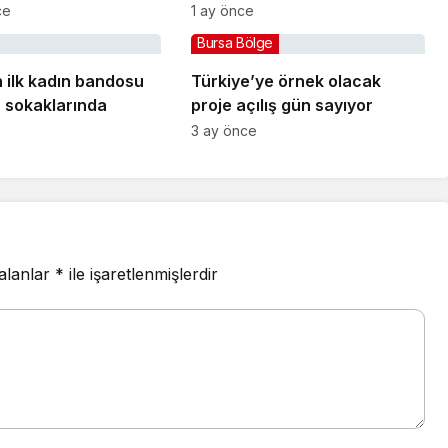
karakolu yapılıyor
ce
1 ay önce
Bursa Bölge
 ilk kadın bandosu
Türkiye’ye örnek olacak
r sokaklarında
proje açılış gün sayıyor
3 ay önce
 alanlar
*
ile işaretlenmişlerdir