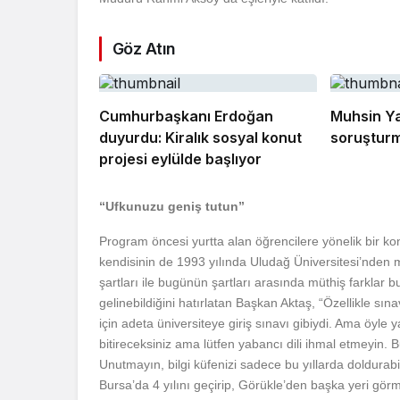
Göz Atın
Cumhurbaşkanı Erdoğan
Muhsin Ya
duyurdu: Kiralık sosyal konut
soruşturm
projesi eylülde başlıyor
“Ufkunuzu geniş tutun”
Program öncesi yurtta alan öğrencilere yönelik bir k
kendisinin de 1993 yılında Uludağ Üniversitesi’nden 
şartları ile bugünün şartları arasında müthiş farklar
gelinebildiğini hatırlatan Başkan Aktaş, “Özellikle sın
için adeta üniversiteye giriş sınavı gibiydi. Ama öyle y
bitireceksiniz ama lütfen yabancı dili ihmal etmeyin. B
Unutmayın, bilgi küfenizi sadece bu yıllarda doldurabil
Bursa’da 4 yılını geçirip, Görükle’den başka yeri görm