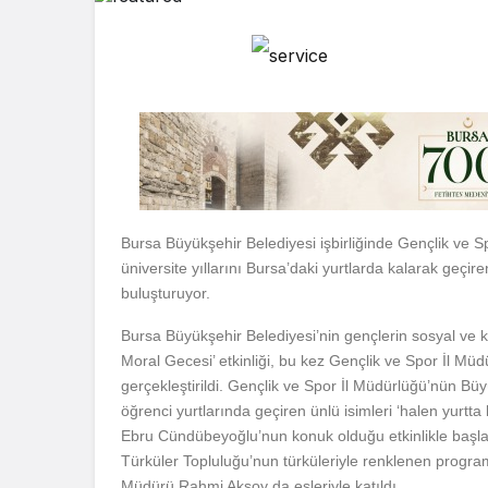
Bursa Büyükşehir Belediyesi işbirliğinde Gençlik ve Sp
üniversite yıllarını Bursa’daki yurtlarda kalarak geçire
buluşturuyor.
Bursa Büyükşehir Belediyesi’nin gençlerin sosyal ve kü
Moral Gecesi’ etkinliği, bu kez Gençlik ve Spor İl Müd
gerçekleştirildi. Gençlik ve Spor İl Müdürlüğü’nün Büy
öğrenci yurtlarında geçiren ünlü isimleri ‘halen yurtt
Ebru Cündübeyoğlu’nun konuk olduğu etkinlikle başl
Türküler Topluluğu’nun türküleriyle renklenen program
Müdürü Rahmi Aksoy da eşleriyle katıldı.