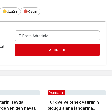
Üzgün
Kızgın
atı
ABONE OL
Yenişehir
 tarihi sevda
Türkiye’ye örnek yatırımın
r’de yeniden hayat
olduğu alana jandarma