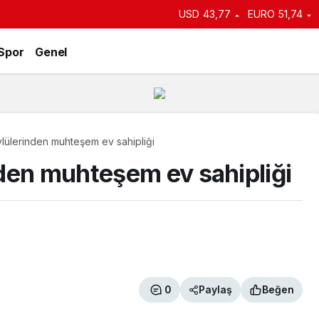
an duyurdu: Kiralık sosyal
USD
43,77
EURO
51,74
e başlıyor
Spor
Genel
lülerinden muhteşem ev sahipliği
den muhteşem ev sahipliği
0
Paylaş
Beğen