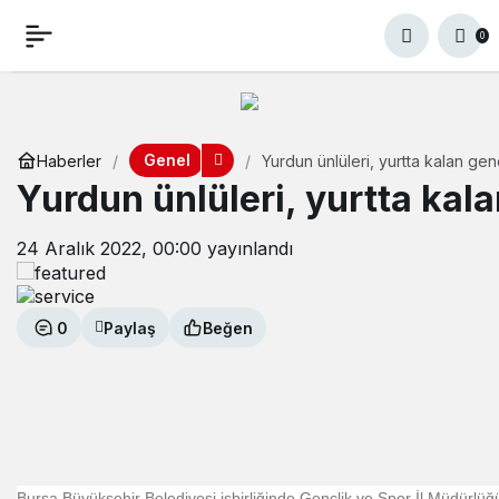
0
Genel
Haberler
Yurdun ünlüleri, yurtta kalan ge
Yurdun ünlüleri, yurtta kal
24 Aralık 2022, 00:00
yayınlandı
0
Paylaş
Beğen
Bursa Büyükşehir Belediyesi işbirliğinde Gençlik ve Spor İl Müdürlüğü t