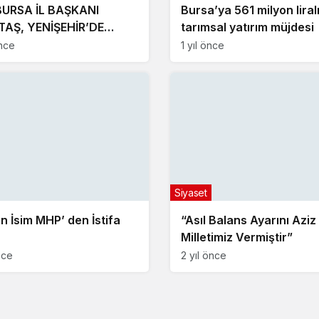
BURSA İL BAŞKANI
Bursa’ya 561 milyon liral
TAŞ, YENİŞEHİR’DE
tarımsal yatırım müjdesi
NDAŞLAR İLE BİR ARAYA
nce
1 yıl önce
CEK
Siyaset
en İsim MHP’ den İstifa
“Asıl Balans Ayarını Aziz
Milletimiz Vermiştir”
nce
2 yıl önce