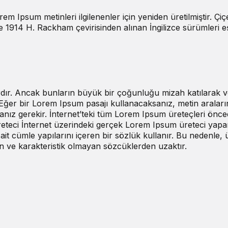
m Ipsum metinleri ilgilenenler için yeniden üretilmiştir. Çiç
de 1914 H. Rackham çevirisinden alınan İngilizce sürümleri e
rdır. Ancak bunların büyük bir çoğunluğu mizah katılarak 
. Eğer bir Lorem Ipsum pasajı kullanacaksanız, metin aralar
anız gerekir. İnternet’teki tüm Lorem Ipsum üreteçleri önc
 üreteci İnternet üzerindeki gerçek Lorem Ipsum üreteci yapa
it cümle yapılarını içeren bir sözlük kullanır. Bu nedenle, ü
 ve karakteristik olmayan sözcüklerden uzaktır.