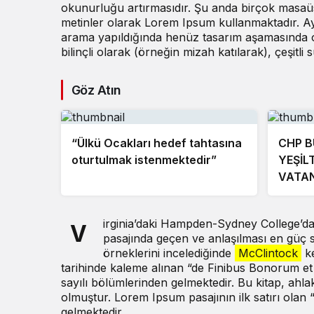
okunurluğu artırmasıdır. Şu anda birçok masaüst
metinler olarak Lorem Ipsum kullanmaktadır. Ay
arama yapıldığında henüz tasarım aşamasında ola
bilinçli olarak (örneğin mizah katılarak), çeşitli sü
Göz Atın
“Ülkü Ocakları hedef tahtasına
CHP B
oturtulmak istenmektedir”
YEŞİL
VATAN
GELEC
irginia’daki Hampden-Sydney College’d
V
pasajında geçen ve anlaşılması en güç s
örneklerini incelediğinde
McClintock
ke
tarihinde kaleme alınan “de Finibus Bonorum et 
sayılı bölümlerinden gelmektedir. Bu kitap, ah
olmuştur. Lorem Ipsum pasajının ilk satırı olan 
gelmektedir.