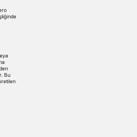
ero
şliğinde
veya
ına
eden
r. Bu
retilen