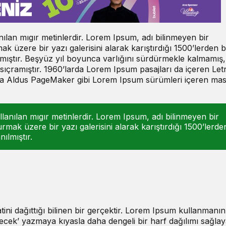
nılan mıgır metinlerdir. Lorem Ipsum, adı bilinmeyen bir
 üzere bir yazı galerisini alarak karıştırdığı 1500’lerden b
ılmıştır. Beşyüz yıl boyunca varlığını sürdürmekle kalmamış,
ıçramıştır. 1960’larda Lorem Ipsum pasajları da içeren Let
nda Aldus PageMaker gibi Lorem Ipsum sürümleri içeren ma
lanılan mıgır metinlerdir. Lorem Ipsum, adı bilinmeyen bir
mak üzere bir yazı galerisini alarak karıştırdığı 1500’lerde
ılmıştır.
ini dağıttığı bilinen bir gerçektir. Lorem Ipsum kullanmanı
ecek’ yazmaya kıyasla daha dengeli bir harf dağılımı sağla