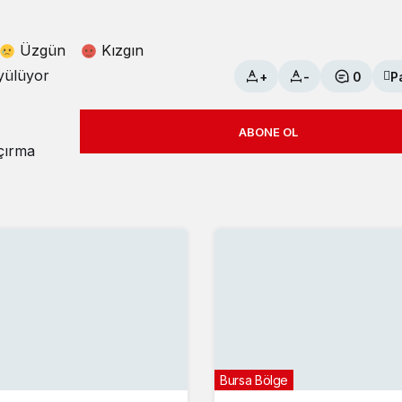
Üzgün
Kızgın
yülüyor
+
-
0
P
ABONE OL
açırma
Bursa Bölge