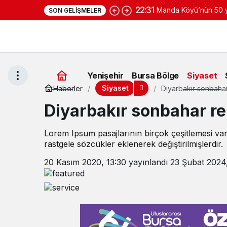
22:31
Manda Köyü’nün 50 yı
SON GELIŞMELER
yoğurduyla fark oluş
Yenişehir
Bursa Bölge
Siyaset
Siyaset
Haberler
Diyarbakır sonbahar
Diyarbakır sonbahar re
Lorem Ipsum pasajlarının birçok çeşitlemesi va
rastgele sözcükler eklenerek değiştirilmişlerdir.
20 Kasım 2020, 13:30
yayınlandı
23 Şubat 2024