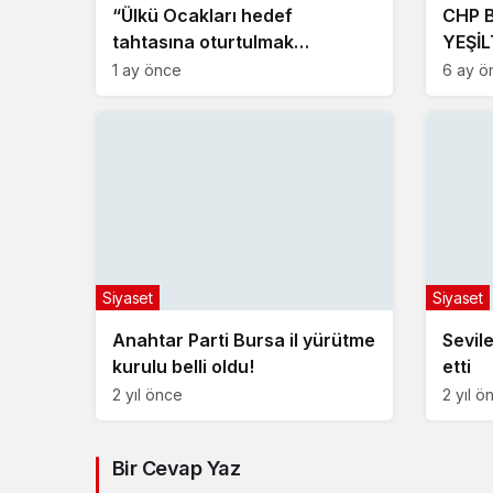
“Ülkü Ocakları hedef
CHP 
tahtasına oturtulmak
YEŞİL
istenmektedir”
VATA
1 ay önce
6 ay ö
GELE
Siyaset
Siyaset
Anahtar Parti Bursa il yürütme
Sevil
kurulu belli oldu!
etti
2 yıl önce
2 yıl ö
Bir Cevap Yaz