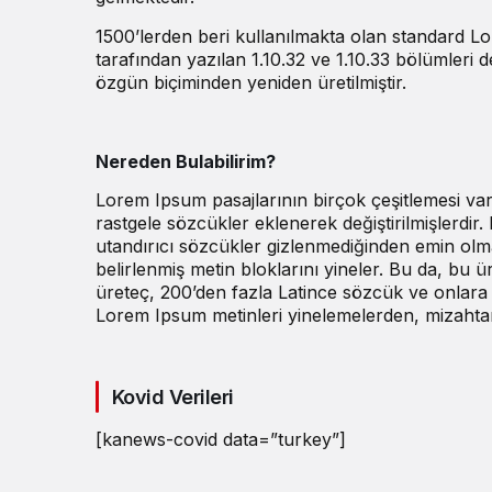
1500’lerden beri kullanılmakta olan standard Lore
tarafından yazılan 1.10.32 ve 1.10.33 bölümleri 
özgün biçiminden yeniden üretilmiştir.
Nereden Bulabilirim?
Lorem Ipsum pasajlarının birçok çeşitlemesi va
rastgele sözcükler eklenerek değiştirilmişlerdir
utandırıcı sözcükler gizlenmediğinden emin olm
belirlenmiş metin bloklarını yineler. Bu da, bu
üreteç, 200’den fazla Latince sözcük ve onlara a
Lorem Ipsum metinleri yinelemelerden, mizahtan
Kovid Verileri
[kanews-covid data=”turkey”]