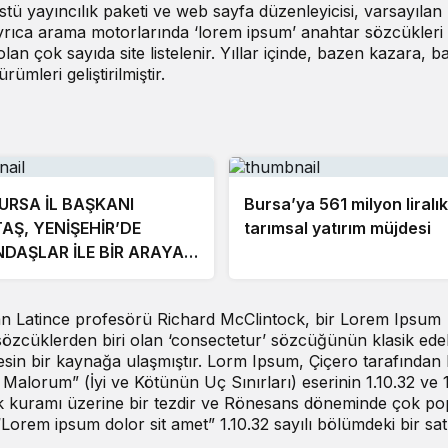
ü yayıncılık paketi ve web sayfa düzenleyicisi, varsayılan 
rıca arama motorlarında ‘lorem ipsum’ anahtar sözcükleri 
n çok sayıda site listelenir. Yıllar içinde, bazen kazara, b
rümleri geliştirilmiştir.
URSA İL BAŞKANI
Bursa’ya 561 milyon liralık
TAŞ, YENİŞEHİR’DE
tarımsal yatırım müjdesi
DAŞLAR İLE BİR ARAYA
EK
an Latince profesörü Richard McClintock, bir Lorem Ipsum
özcüklerden biri olan ‘consectetur’ sözcüğünün klasik edeb
sin bir kaynağa ulaşmıştır. Lorm Ipsum, Çiçero tarafından
Malorum” (İyi ve Kötünün Uç Sınırları) eserinin 1.10.32 ve 1
lak kuramı üzerine bir tezdir ve Rönesans döneminde çok po
“Lorem ipsum dolor sit amet” 1.10.32 sayılı bölümdeki bir sa