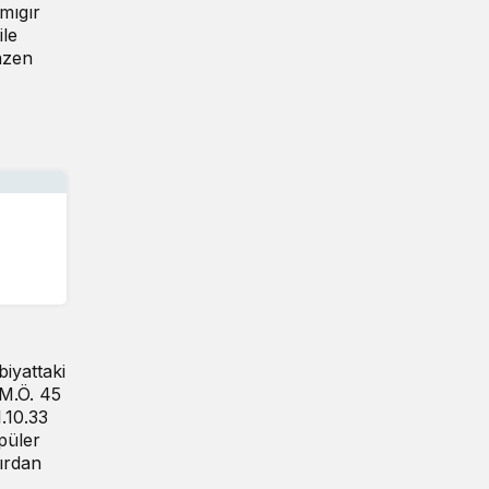
mıgır
ile
azen
iyattaki
 M.Ö. 45
.10.33
püler
tırdan