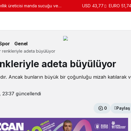
llık üreticisi manda sucuğu ve
USD
43,77
EURO
51,7
turdu
Spor
Genel
 renkleriyle adeta büyülüyor
nkleriyle adeta büyülüyor
rdır. Ancak bunların büyük bir çoğunluğu mizah katılarak 
, 23:37
güncellendi
0
Paylaş