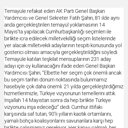
Temayüle refakat eden AK Parti Genel Başkan
Yardımcısı ve Genel Sekreter Fatih Şahin, 81 ilde aynı
anda gerçekleştirilen temayül yoklamasının 14
Mayıs’ta yapılacak Cumhurbaşkanlığı seçimleri ile
birlikte icra edilecek milletvekilliği seçim listelerinde
yer alacak milletvekili adaylarının tespiti konusunda yol
gösterici olması amacıyla gerçekleştirildiğini söyledi.
Temayüle katılan teşkilat mensuplarının 231 aday
adayı için oy kullanacağını ifade eden Genel Başkan
Yardımcısı Şahin; “Elbette her seçim çok önemli ancak
bu seçim tarihin dönüm noktasında bulunmamız
hasebiyle çok daha önemli. 21 yılda gerçekleştirdiğimiz
hizmetlerimizle, Türkiye vizyonunun temellerini attık.
İnşallah 14 Mayıstan sonra da hep birlikte Türkiye
vizyonunu inşa edeceğiz” dedi. Cumhur ittifakı
karşısında saf tutan, 90’lı yılların kaotik ortamlarını,
yamalı bohça koalisyonlarını savunanlara karşı hep
birlikte çalışmamız gerekiyor. Her kapıyı çalmalı, her