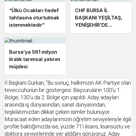
“Ülkü Ocakları hedef
CHP BURSA İL
tahtasına oturtulmak
BAŞKANI YEŞİLTAŞ,
istenmektedir”
YENİŞEHİR’DE
VATANDAŞLAR İLE
BİR ARAYA GELECEK
Bursa’ya 561 milyon
liralık tarımsal yatırım
müjdesi
İl Başkanı Gürkan, “Bu sonuç, halkımızın AK Partiye olan
teveccühünün bir göstergesi. Başvuruların 100’ü 1.
Bölge, 130’u da 2. Bölge için yapıldı. Aday adayları
arasında iş dünyasından, sanat dünyasından,
teşkilatımızdan dikkat çeken isimler bulunuyor.
Müracaat eden adaylarımızın öğretim seviyeleriyle ilgili
profile baktığımızda ise, yüzde 71’i lisans, lisansüstü ve
doktora seviyelerinde yer aldığını görüyoruz. Aday