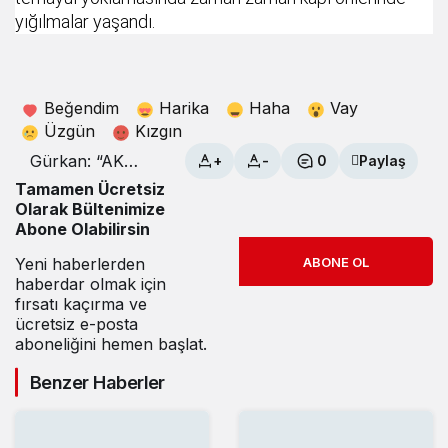
yığılmalar yaşandı.
Beğendim
Harika
Haha
Vay
Üzgün
Kızgın
Gürkan: “AK
+
-
0
Paylaş
Parti’ye olan
Tamamen Ücretsiz
teveccüh
Olarak Bültenimize
artıyor”
Abone Olabilirsin
Yeni haberlerden
ABONE OL
haberdar olmak için
fırsatı kaçırma ve
ücretsiz e-posta
aboneliğini hemen başlat.
Benzer Haberler