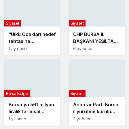
Siyaset
Siyaset
“Ülkü Ocakları hedef
CHP BURSA İL
tahtasına
BAŞKANI YEŞİLTAŞ,
oturtulmak
YENİŞEHİR’DE
1 ay önce
6 ay önce
istenmektedir”
VATANDAŞLAR İLE
BİR ARAYA GELECEK
Bursa Bölge
Siyaset
Bursa’ya 561 milyon
Anahtar Parti Bursa
liralık tarımsal
il yürütme kurulu
yatırım müjdesi
belli oldu!
1 yıl önce
2 yıl önce