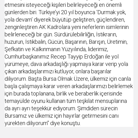
etmesini isteyeceği kişileri belirleyeceği en önemli
günlerden biri. Türkiye’yi 20 yıl boyunca ‘Durmak yok,
yola devam’ diyerek büyütüp geliştiren, güçlendiren,
zenginleştiren AK Kadrolara yeni neferlerin isimlerinin
belirleneceği bir gün. Sürdürülebilirliğin, İstikrarın,
huzurun, İstikbalin, Gücün, Başarının, Barışın, Üretimin,
Şefkatin ve Kalkınmanın Yüzyılında, liderimiz,
Cumhurbaşkanımız Recep Tayyip Erdoğan ile yol
yürümeye, dava arkadaşlığı yapmaya karar verip yola
çıkan arkadaşlarımızı kutluyor, onlara başarılar
diliyorum. Başta Bursa Olmak Üzere, ülkemiz için canla
başla çalışmaya karar veren arkadaşlarımızı belirlemek
için burada toplanana, birlik ve beraberlik içerisinde
temayülde oyunu kullanan tüm teşkilat mensuplarına
da ayrı ayrı teşekkür ediyorum. Şimdiden sürecin
Bursamız ve ülkemiz için hayırlar getirmesini canı
yürekten diliyorum” diye konuştu.