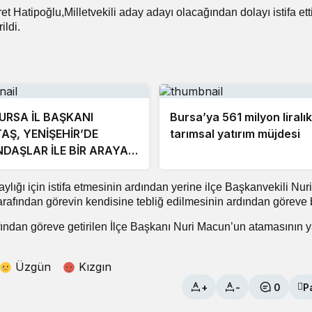
t Hatipoğlu,Milletvekili aday adayı olacağından dolayı istifa ett
ildi.
URSA İL BAŞKANI
Bursa’ya 561 milyon liralık
TAŞ, YENİŞEHİR’DE
tarımsal yatırım müjdesi
DAŞLAR İLE BİR ARAYA
EK
aylığı için istifa etmesinin ardından yerine ilçe Başkanvekili Nu
 tarafından görevin kendisine tebliğ edilmesinin ardından göreve 
ndan göreve getirilen İlçe Başkanı Nuri Macun’un atamasının 
Üzgün
Kızgın
+
-
0
P