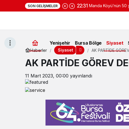
22:31
Manda Köyü’nün 50 yı
SON GELIŞMELER
yoğurduyla fark oluş
Yenişehir
Bursa Bölge
Siyaset
Siyaset
Haberler
AK PARTİDE GÖREV
AK PARTİDE GÖREV DEĞ
11 Mart 2023, 00:00
yayınlandı