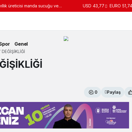
llık üreticisi manda sucuğu ve
USD
43,77
EURO
51,7
turdu
Spor
Genel
 DEĞİŞİKLİĞİ
İŞİKLİĞİ
0
Paylaş