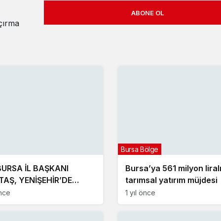
ABONE OL
açırma
Bursa Bölge
BURSA İL BAŞKANI
Bursa’ya 561 milyon liral
TAŞ, YENİŞEHİR’DE
tarımsal yatırım müjdesi
NDAŞLAR İLE BİR ARAYA
nce
1 yıl önce
CEK