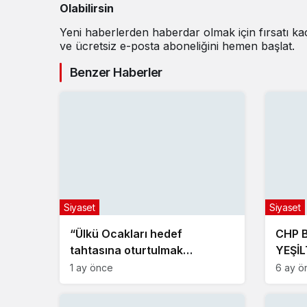
Olabilirsin
Yeni haberlerden haberdar olmak için fırsatı k
ve ücretsiz e-posta aboneliğini hemen başlat.
Benzer Haberler
Siyaset
Siyaset
“Ülkü Ocakları hedef
CHP 
tahtasına oturtulmak
YEŞİL
istenmektedir”
VATA
1 ay önce
6 ay ö
GELE