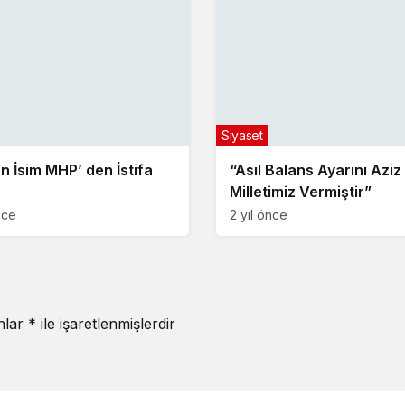
Siyaset
en İsim MHP’ den İstifa
“Asıl Balans Ayarını Aziz
Milletimiz Vermiştir”
nce
2 yıl önce
anlar
*
ile işaretlenmişlerdir