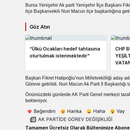
Bursa Yenişehir Ak parti Yenişehir İlçe Başkanı Fikre
ilçe Başkanvekili Nuri Macun ilçe başkanlığına getir
Göz Atın
“Ülkü Ocakları hedef tahtasına
CHP B
oturtulmak istenmektedir”
YEŞİL
VATAN
GELEC
Başkan Fikret Hatipoğlu’nun Milletvekilliği aday ad
Göreve getirildi. Nuri Macun Ak Parti İl Başkanlığı
Önümüzdeki günlerde AK Parti Genel merkezi tarafı
bekleniyor.
Beğendim
Harika
Haha
Vay
AK PARTİDE GÖREV DEĞİŞİKLİĞİ
Tamamen Ücretsiz Olarak Bültenimize Abone