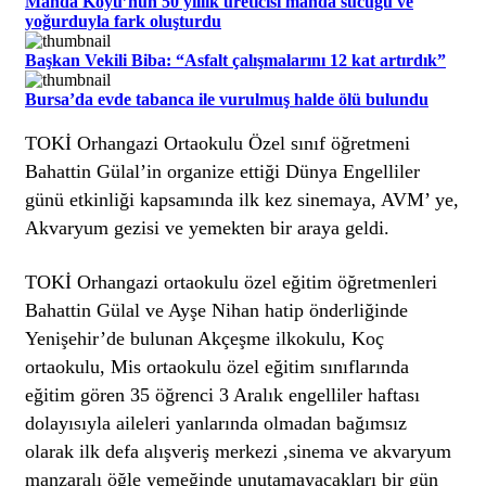
Manda Köyü’nün 50 yıllık üreticisi manda sucuğu ve
yoğurduyla fark oluşturdu
Başkan Vekili Biba: “Asfalt çalışmalarını 12 kat artırdık”
Bursa’da evde tabanca ile vurulmuş halde ölü bulundu
TOKİ Orhangazi Ortaokulu Özel sınıf öğretmeni
Bahattin Gülal’in organize ettiği Dünya Engelliler
günü etkinliği kapsamında ilk kez sinemaya, AVM’ ye,
Akvaryum gezisi ve yemekten bir araya geldi.
TOKİ Orhangazi ortaokulu özel eğitim öğretmenleri
Bahattin Gülal ve Ayşe Nihan hatip önderliğinde
Yenişehir’de bulunan Akçeşme ilkokulu, Koç
ortaokulu, Mis ortaokulu özel eğitim sınıflarında
eğitim gören 35 öğrenci 3 Aralık engelliler haftası
dolayısıyla aileleri yanlarında olmadan bağımsız
olarak ilk defa alışveriş merkezi ,sinema ve akvaryum
manzaralı öğle yemeğinde unutamayacakları bir gün