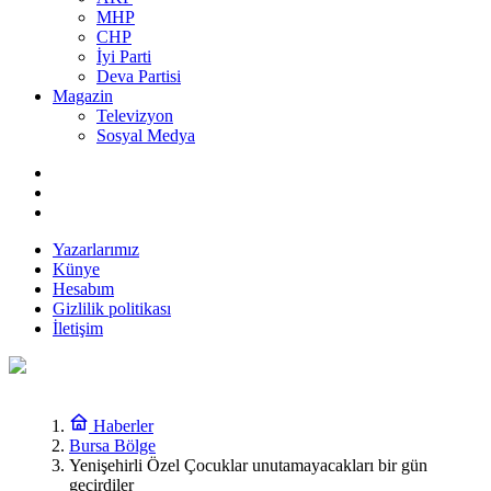
MHP
CHP
İyi Parti
Deva Partisi
Magazin
Televizyon
Sosyal Medya
Yazarlarımız
Künye
Hesabım
Gizlilik politikası
İletişim
Haberler
Bursa Bölge
Yenişehirli Özel Çocuklar unutamayacakları bir gün
geçirdiler