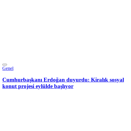
Genel
Cumhurbaşkanı Erdoğan duyurdu: Kiralık sosyal
konut projesi eylülde başlıyor