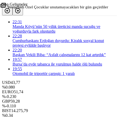
Son Gelişmeler
Yenişehirli Özel Çocuklar unutamayacakları bir gün geçirdiler
+
-
0
22:31
Paylaş
Manda Köyü’nün 50 yıllık üreticisi manda sucuğu ve
yoğurduyla fark oluşturdu
22:28
Cumhurbaşkanı Erdoğan duyurdu: Kiralık sosyal konut
projesi eylülde başlıyor
22:20
Başkan Vekili Biba: “Asfalt çalışmalarını 12 kat artırdık”
19:57
Bursa’da evde tabanca ile vurulmuş halde ölü bulundu
19:55
Otomobil ile triportör çarpıştı: 1 yaralı
USD
43,77
%0.080
EURO
51,74
%-0.230
GBP
59,28
%-0.110
BIST
14.275,79
%0.34