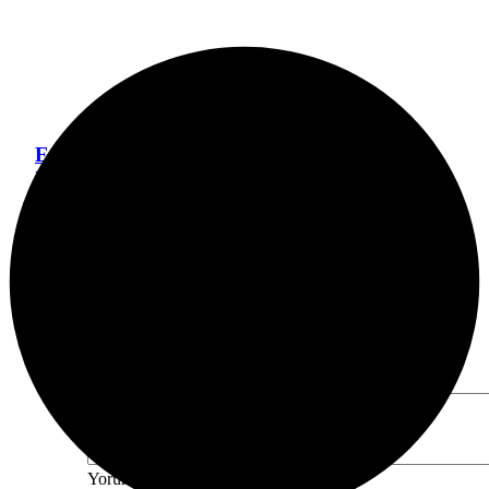
Engelli çocuk itfaiye ekiplerince yangından
kurtarıldı
Bursa Bölge
3 gün önce
Bir Cevap Yaz
E-posta adresiniz yayınlanmayacak.
Gerekli alanlar
*
ile
işaretlenmişlerdir
Yorumunuz
*