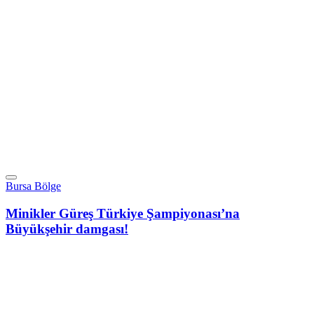
Bursa Bölge
Minikler Güreş Türkiye Şampiyonası’na
Büyükşehir damgası!