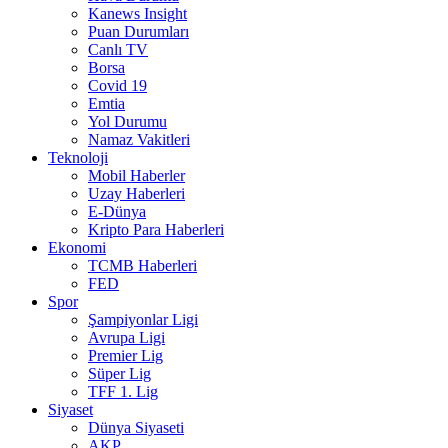
Kanews Insight
Puan Durumları
Canlı TV
Borsa
Covid 19
Emtia
Yol Durumu
Namaz Vakitleri
Teknoloji
Mobil Haberler
Uzay Haberleri
E-Dünya
Kripto Para Haberleri
Ekonomi
TCMB Haberleri
FED
Spor
Şampiyonlar Ligi
Avrupa Ligi
Premier Lig
Süper Lig
TFF 1. Lig
Siyaset
Dünya Siyaseti
AKP