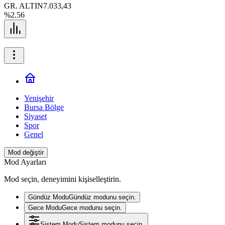
GR. ALTIN
7.033,43
%2.56
Yenişehir
Bursa Bölge
Siyaset
Spor
Genel
Mod değiştir
Mod Ayarları
Mod seçin, deneyimini kişiselleştirin.
Gündüz Modu
Gündüz modunu seçin.
Gece Modu
Gece modunu seçin.
Sistem Modu
Sistem modunu seçin.