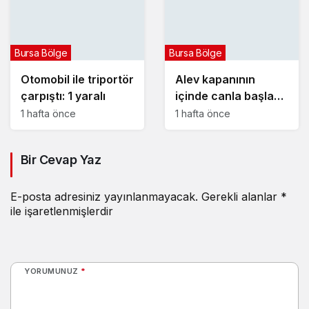
Bursa Bölge
Bursa Bölge
Otomobil ile triportör
Alev kapanının
çarpıştı: 1 yaralı
içinde canla başla
mücadele ettiler:
1 hafta önce
1 hafta önce
Bir Cevap Yaz
E-posta adresiniz yayınlanmayacak.
Gerekli alanlar
*
ile işaretlenmişlerdir
YORUMUNUZ
*