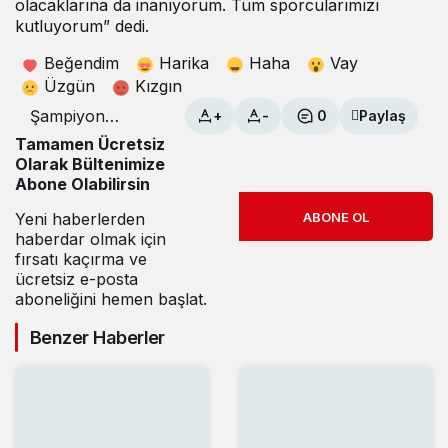
olacaklarına da inanıyorum. Tüm sporcularımızı
kutluyorum” dedi.
Beğendim
Harika
Haha
Vay
Üzgün
Kızgın
Şampiyon
+
-
0
Paylaş
sporculardan
Tamamen Ücretsiz
Başkan
Olarak Bültenimize
Bozbey’e
Abone Olabilirsin
ziyaret
Yeni haberlerden
ABONE OL
haberdar olmak için
fırsatı kaçırma ve
ücretsiz e-posta
aboneliğini hemen başlat.
Benzer Haberler