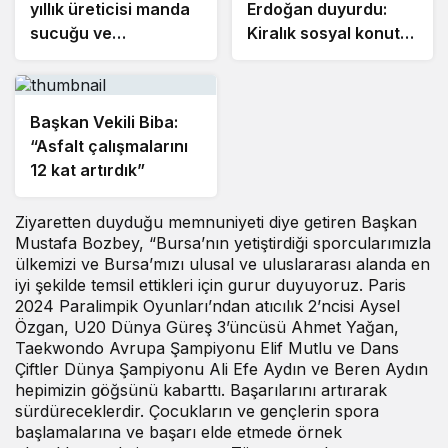
yıllık üreticisi manda
Erdoğan duyurdu:
sucuğu ve
Kiralık sosyal konut
yoğurduyla fark
projesi eylülde
oluşturdu
başlıyor
Başkan Vekili Biba:
“Asfalt çalışmalarını
12 kat artırdık”
Ziyaretten duyduğu memnuniyeti diye getiren Başkan
Mustafa Bozbey, “Bursa’nın yetiştirdiği sporcularımızla
ülkemizi ve Bursa’mızı ulusal ve uluslararası alanda en
iyi şekilde temsil ettikleri için gurur duyuyoruz. Paris
2024 Paralimpik Oyunları’ndan atıcılık 2’ncisi Aysel
Özgan, U20 Dünya Güreş 3’üncüsü Ahmet Yağan,
Taekwondo Avrupa Şampiyonu Elif Mutlu ve Dans
Çiftler Dünya Şampiyonu Ali Efe Aydın ve Beren Aydın
hepimizin göğsünü kabarttı. Başarılarını artırarak
sürdüreceklerdir. Çocukların ve gençlerin spora
başlamalarına ve başarı elde etmede örnek