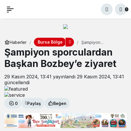
0
Bursa Bölge
Haberler
Şampiyon
sporculardan Başkan
Şampiyon sporculardan
Bozbey’e ziyaret
Başkan Bozbey’e ziyaret
29 Kasım 2024, 13:41
yayınlandı
29 Kasım 2024, 13:41
güncellendi
0
Paylaş
Beğen