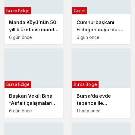
Bursa Bölge
Genel
Manda Köyü’nün 50
Cumhurbaşkanı
yıllık üreticisi manda
Erdoğan duyurdu:
sucuğu ve
Kiralık sosyal konut
6 gün önce
6 gün önce
yoğurduyla fark
projesi eylülde
oluşturdu
başlıyor
Bursa Bölge
Bursa Bölge
Başkan Vekili Biba:
Bursa’da evde
“Asfalt çalışmalarını
tabanca ile
12 kat artırdık”
vurulmuş halde ölü
6 gün önce
1 hafta önce
bulundu