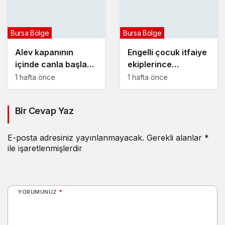
Bursa Bölge
Bursa Bölge
Alev kapanının
Engelli çocuk itfaiye
içinde canla başla
ekiplerince
mücadele ettiler:
yangından kurtarıldı
1 hafta önce
1 hafta önce
Bir Cevap Yaz
E-posta adresiniz yayınlanmayacak.
Gerekli alanlar
*
ile işaretlenmişlerdir
YORUMUNUZ
*