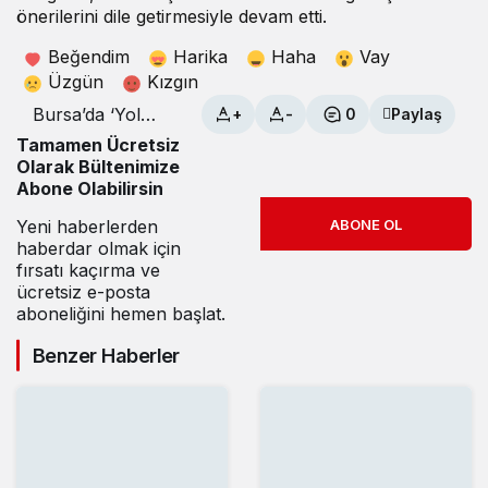
önerilerini dile getirmesiyle devam etti.
Beğendim
Harika
Haha
Vay
Üzgün
Kızgın
Bursa’da ‘Yol
+
-
0
Paylaş
Kenarı
Tamamen Ücretsiz
Otoparklar’
Olarak Bültenimize
konuşuldu
Abone Olabilirsin
Yeni haberlerden
ABONE OL
haberdar olmak için
fırsatı kaçırma ve
ücretsiz e-posta
aboneliğini hemen başlat.
Benzer Haberler