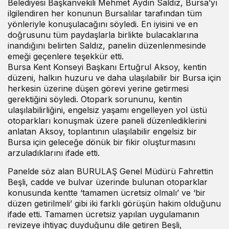
Belediyesi Başkanvekili Mehmet Aydın Saldız, Bursa’yı
ilgilendiren her konunun Bursalılar tarafından tüm
yönleriyle konuşulacağını söyledi. En iyisini ve en
doğrusunu tüm paydaşlarla birlikte bulacaklarına
inandığını belirten Saldız, panelin düzenlenmesinde
emeği geçenlere teşekkür etti.
Bursa Kent Konseyi Başkanı Ertuğrul Aksoy, kentin
düzeni, halkın huzuru ve daha ulaşılabilir bir Bursa için
herkesin üzerine düşen görevi yerine getirmesi
gerektiğini söyledi. Otopark sorununu, kentin
ulaşılabilirliğini, engelsiz yaşamı engelleyen yol üstü
otoparkları konuşmak üzere paneli düzenlediklerini
anlatan Aksoy, toplantının ulaşılabilir engelsiz bir
Bursa için geleceğe dönük bir fikir oluşturmasını
arzuladıklarını ifade etti.
Panelde söz alan BURULAŞ Genel Müdürü Fahrettin
Beşli, cadde ve bulvar üzerinde bulunan otoparklar
konusunda kentte ‘tamamen ücretsiz olmalı’ ve ‘bir
düzen getirilmeli’ gibi iki farklı görüşün hakim olduğunu
ifade etti. Tamamen ücretsiz yapılan uygulamanın
revizeye ihtiyaç duyduğunu dile getiren Beşli,