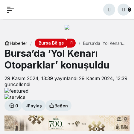
0
Bursa Bölge
Haberler
Bursa’da ‘Yol Kenarı
Otoparklar’
Bursa’da ‘Yol Kenarı
konuşuldu
Otoparklar’ konuşuldu
29 Kasım 2024, 13:39
yayınlandı
29 Kasım 2024, 13:39
güncellendi
0
Paylaş
Beğen