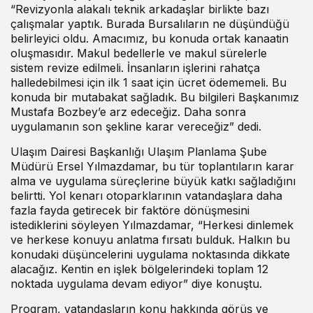
“Revizyonla alakalı teknik arkadaşlar birlikte bazı
çalışmalar yaptık. Burada Bursalıların ne düşündüğü
belirleyici oldu. Amacımız, bu konuda ortak kanaatin
oluşmasıdır. Makul bedellerle ve makul sürelerle
sistem revize edilmeli. İnsanların işlerini rahatça
halledebilmesi için ilk 1 saat için ücret ödememeli. Bu
konuda bir mutabakat sağladık. Bu bilgileri Başkanımız
Mustafa Bozbey’e arz edeceğiz. Daha sonra
uygulamanın son şekline karar vereceğiz” dedi.
Ulaşım Dairesi Başkanlığı Ulaşım Planlama Şube
Müdürü Ersel Yılmazdamar, bu tür toplantıların karar
alma ve uygulama süreçlerine büyük katkı sağladığını
belirtti. Yol kenarı otoparklarının vatandaşlara daha
fazla fayda getirecek bir faktöre dönüşmesini
istediklerini söyleyen Yılmazdamar, “Herkesi dinlemek
ve herkese konuyu anlatma fırsatı bulduk. Halkın bu
konudaki düşüncelerini uygulama noktasında dikkate
alacağız. Kentin en işlek bölgelerindeki toplam 12
noktada uygulama devam ediyor” diye konuştu.
Program, vatandaşların konu hakkında görüş ve