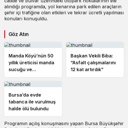
cadde ve bulvar üzerindeki otopark noktalarının ele
alındığı programda, yol kenarına park edilen araçların
şehir içi trafiğine olan etkileri ve tekrar ücretli yapılması
konuları konuşuldu.
Göz Atın
Manda Köyü’nün 50
Başkan Vekili Biba:
yıllık üreticisi manda
“Asfalt çalışmalarını
sucuğu ve
12 kat artırdık”
yoğurduyla fark
oluşturdu
Bursa’da evde
tabanca ile vurulmuş
halde ölü bulundu
Programın açılış konuşmasını yapan Bursa Büyükşehir