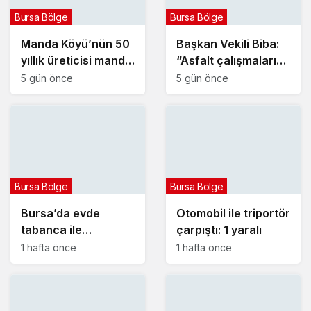
Bursa Bölge
Bursa Bölge
Manda Köyü’nün 50
Başkan Vekili Biba:
yıllık üreticisi manda
“Asfalt çalışmalarını
sucuğu ve
12 kat artırdık”
5 gün önce
5 gün önce
yoğurduyla fark
oluşturdu
Bursa Bölge
Bursa Bölge
Bursa’da evde
Otomobil ile triportör
tabanca ile
çarpıştı: 1 yaralı
vurulmuş halde ölü
1 hafta önce
1 hafta önce
bulundu