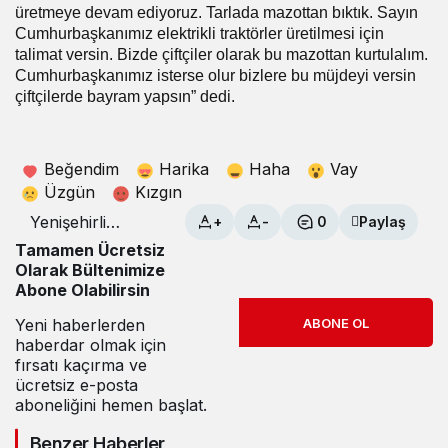
üretmeye devam ediyoruz. Tarlada mazottan bıktık. Sayın
Cumhurbaşkanımız elektrikli traktörler üretilmesi için
talimat versin. Bizde çiftçiler olarak bu mazottan kurtulalım.
Cumhurbaşkanımız isterse olur bizlere bu müjdeyi versin
çiftçilerde bayram yapsın” dedi.
Beğendim
Harika
Haha
Vay
Üzgün
Kızgın
Yenişehirli
+
-
0
Paylaş
Çiftçiler
Tamamen Ücretsiz
Cumhurbaşkanı
Olarak Bültenimize
Erdoğan’dan ne
Abone Olabilirsin
istediler?
Yeni haberlerden
ABONE OL
haberdar olmak için
fırsatı kaçırma ve
ücretsiz e-posta
aboneliğini hemen başlat.
Benzer Haberler