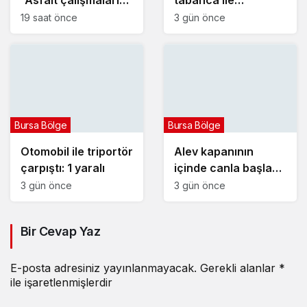
“Asfalt çalışmalarını
tabanca ile
12 kat artırdık”
vurulmuş halde ölü
19 saat önce
3 gün önce
bulundu
Bursa Bölge
Bursa Bölge
Otomobil ile triportör
Alev kapanının
çarpıştı: 1 yaralı
içinde canla başla
mücadele ettiler:
3 gün önce
3 gün önce
Bir Cevap Yaz
E-posta adresiniz yayınlanmayacak.
Gerekli alanlar
*
ile işaretlenmişlerdir