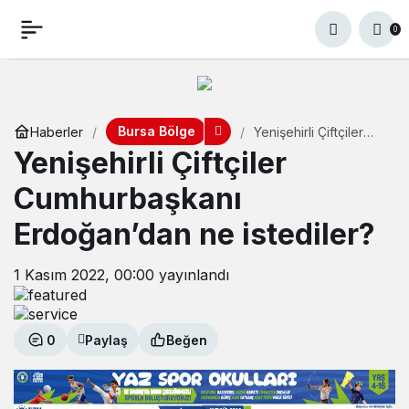
0
Bursa Bölge
Haberler
Yenişehirli Çiftçiler
Cumhurbaşkanı
Yenişehirli Çiftçiler
Erdoğan’dan ne
istediler?
Cumhurbaşkanı
Erdoğan’dan ne istediler?
1 Kasım 2022, 00:00
yayınlandı
0
Paylaş
Beğen