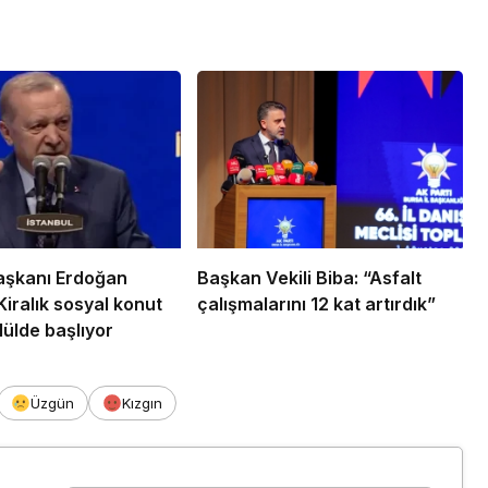
şkanı Erdoğan
Başkan Vekili Biba: “Asfalt
Kiralık sosyal konut
çalışmalarını 12 kat artırdık”
lülde başlıyor
Üzgün
Kızgın