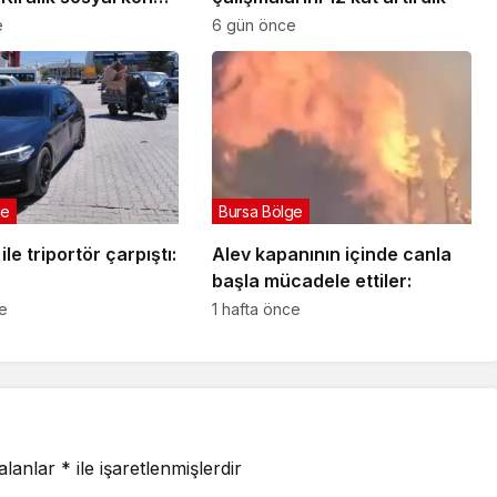
ylülde başlıyor
e
6 gün önce
ge
Bursa Bölge
le triportör çarpıştı:
Alev kapanının içinde canla
başla mücadele ettiler:
ce
1 hafta önce
 alanlar
*
ile işaretlenmişlerdir