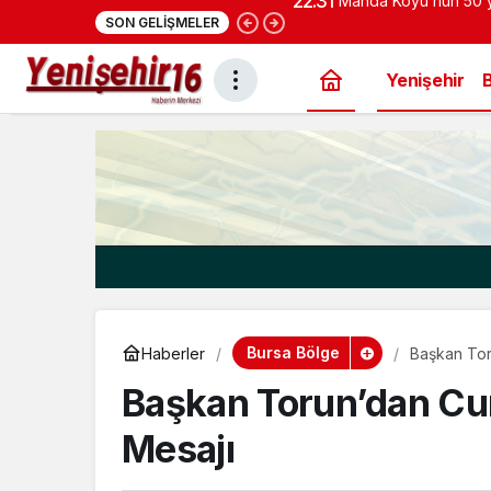
22:28
Cumhurbaşkanı Erdoğ
SON GELIŞMELER
konut projesi eylüld
Yenişehir
Bursa Bölge
Haberler
Başkan Tor
Başkan Torun’dan Cu
Mesajı