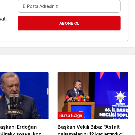
atı
ABONE OL
Bursa Bölge
aşkanı Erdoğan
Başkan Vekili Biba: “Asfalt
Kiralık sosyal konut
çalışmalarını 12 kat artırdık”