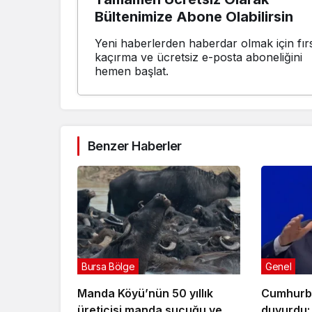
Bültenimize Abone Olabilirsin
Yeni haberlerden haberdar olmak için fırs
kaçırma ve ücretsiz e-posta aboneliğini
hemen başlat.
Benzer Haberler
Bursa Bölge
Genel
Manda Köyü’nün 50 yıllık
Cumhurb
üreticisi manda sucuğu ve
duyurdu: 