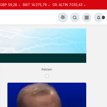
GBP
59,28
BIST
14.275,79
GR. ALTIN
7.033,43
0
Gündüz Modu
Gündüz modunu seçin.
Reklam
Gece Modu
Gece modunu seçin.
Sistem Modu
Sistem modunu seçin.