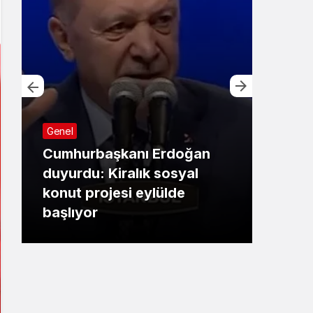
Genel
Cumhurbaşkanı Erdoğan
Bursa
duyurdu: Kiralık sosyal
konut projesi eylülde
Başk
başlıyor
çalı