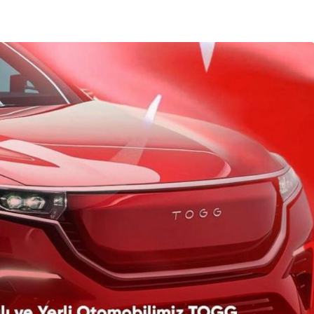
Bursa Bölge
Manda Köyü’nün 50 yıllık
üreticisi manda sucuğu ve
yoğurduyla fark oluşturdu