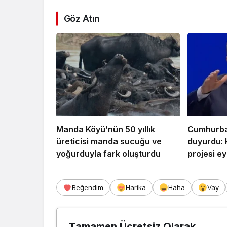
Göz Atın
Manda Köyü’nün 50 yıllık
Cumhurba
üreticisi manda sucuğu ve
duyurdu: 
yoğurduyla fark oluşturdu
projesi ey
Beğendim
Harika
Haha
Vay
Tamamen Ücretsiz Olarak