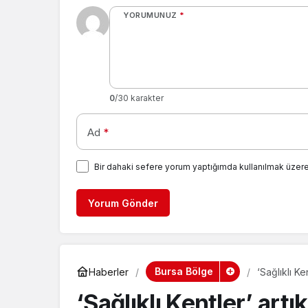
YORUMUNUZ
*
0
/30 karakter
Ad
*
Bir dahaki sefere yorum yaptığımda kullanılmak üzere
Yorum Gönder
Bursa Bölge
Haberler
‘Sağlıklı Ke
‘Sağlıklı Kentler’ art