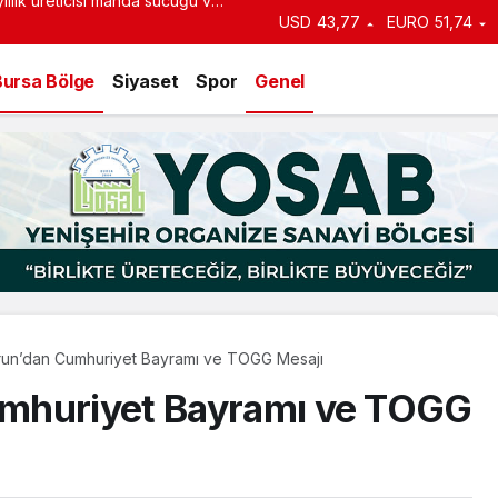
an duyurdu: Kiralık sosyal
USD
43,77
EURO
51,74
e başlıyor
Bursa Bölge
Siyaset
Spor
Genel
un’dan Cumhuriyet Bayramı ve TOGG Mesajı
mhuriyet Bayramı ve TOGG