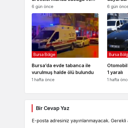
yoğurduyla fark oluşturdu
projesi e
6 gün önce
6 gün önc
Bursa Bölge
Bursa Böl
Bursa’da evde tabanca ile
Otomobil i
vurulmuş halde ölü bulundu
1 yaralı
1 hafta önce
1 hafta ön
Bir Cevap Yaz
E-posta adresiniz yayınlanmayacak.
Gerekli