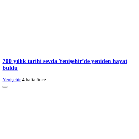
700 yıllık tarihi sevda Yenişehir’de yeniden hayat
buldu
Yenişehir
4 hafta önce