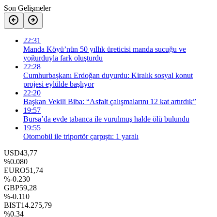
Son Gelişmeler
22:31
Manda Köyü’nün 50 yıllık üreticisi manda sucuğu ve
yoğurduyla fark oluşturdu
22:28
Cumhurbaşkanı Erdoğan duyurdu: Kiralık sosyal konut
projesi eylülde başlıyor
22:20
Başkan Vekili Biba: “Asfalt çalışmalarını 12 kat artırdık”
19:57
Bursa’da evde tabanca ile vurulmuş halde ölü bulundu
19:55
Otomobil ile triportör çarpıştı: 1 yaralı
USD
43,77
%0.080
EURO
51,74
%-0.230
GBP
59,28
%-0.110
BIST
14.275,79
%0.34