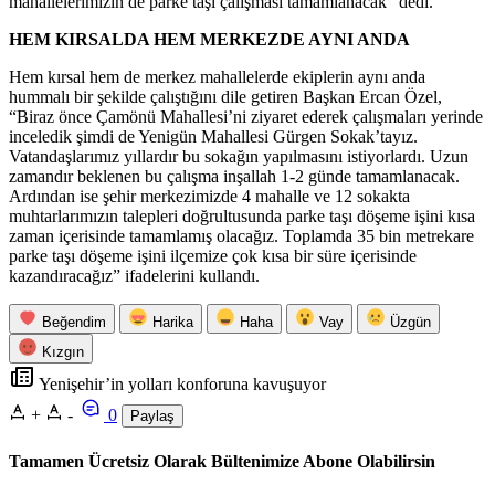
mahallelerimizin de parke taşı çalışması tamamlanacak” dedi.
HEM KIRSALDA HEM MERKEZDE AYNI ANDA
Hem kırsal hem de merkez mahallelerde ekiplerin aynı anda
hummalı bir şekilde çalıştığını dile getiren Başkan Ercan Özel,
“Biraz önce Çamönü Mahallesi’ni ziyaret ederek çalışmaları yerinde
inceledik şimdi de Yenigün Mahallesi Gürgen Sokak’tayız.
Vatandaşlarımız yıllardır bu sokağın yapılmasını istiyorlardı. Uzun
zamandır beklenen bu çalışma inşallah 1-2 günde tamamlanacak.
Ardından ise şehir merkezimizde 4 mahalle ve 12 sokakta
muhtarlarımızın talepleri doğrultusunda parke taşı döşeme işini kısa
zaman içerisinde tamamlamış olacağız. Toplamda 35 bin metrekare
parke taşı döşeme işini ilçemize çok kısa bir süre içerisinde
kazandıracağız” ifadelerini kullandı.
Beğendim
Harika
Haha
Vay
Üzgün
Kızgın
Yenişehir’in yolları konforuna kavuşuyor
+
-
0
Paylaş
Tamamen Ücretsiz Olarak Bültenimize Abone Olabilirsin