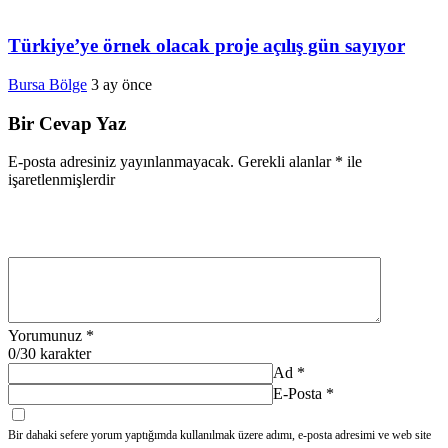
Türkiye’ye örnek olacak proje açılış gün sayıyor
Bursa Bölge
3 ay önce
Bir Cevap Yaz
E-posta adresiniz yayınlanmayacak.
Gerekli alanlar
*
ile
işaretlenmişlerdir
Yorumunuz
*
0
/30 karakter
Ad
*
E-Posta
*
Bir dahaki sefere yorum yaptığımda kullanılmak üzere adımı, e-posta adresimi ve web site