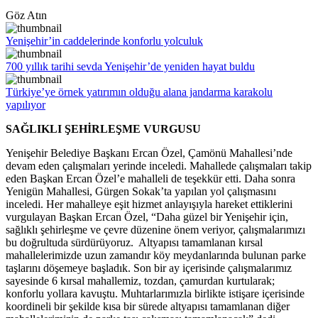
Göz Atın
Yenişehir’in caddelerinde konforlu yolculuk
700 yıllık tarihi sevda Yenişehir’de yeniden hayat buldu
Türkiye’ye örnek yatırımın olduğu alana jandarma karakolu
yapılıyor
SAĞLIKLI ŞEHİRLEŞME VURGUSU
Yenişehir Belediye Başkanı Ercan Özel, Çamönü Mahallesi’nde
devam eden çalışmaları yerinde inceledi. Mahallede çalışmaları takip
eden Başkan Ercan Özel’e mahalleli de teşekkür etti. Daha sonra
Yenigün Mahallesi, Gürgen Sokak’ta yapılan yol çalışmasını
inceledi. Her mahalleye eşit hizmet anlayışıyla hareket ettiklerini
vurgulayan Başkan Ercan Özel, “Daha güzel bir Yenişehir için,
sağlıklı şehirleşme ve çevre düzenine önem veriyor, çalışmalarımızı
bu doğrultuda sürdürüyoruz. Altyapısı tamamlanan kırsal
mahallelerimizde uzun zamandır köy meydanlarında bulunan parke
taşlarını döşemeye başladık. Son bir ay içerisinde çalışmalarımız
sayesinde 6 kırsal mahallemiz, tozdan, çamurdan kurtularak;
konforlu yollara kavuştu. Muhtarlarımızla birlikte istişare içerisinde
koordineli bir şekilde kısa bir sürede altyapısı tamamlanan diğer