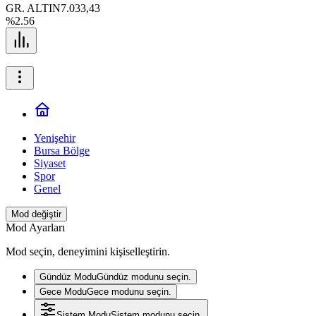
GR. ALTIN
7.033,43
%2.56
Yenişehir
Bursa Bölge
Siyaset
Spor
Genel
Mod değiştir
Mod Ayarları
Mod seçin, deneyimini kişiselleştirin.
Gündüz Modu
Gündüz modunu seçin.
Gece Modu
Gece modunu seçin.
Sistem Modu
Sistem modunu seçin.