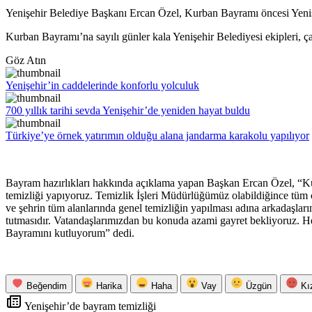
Yenişehir Belediye Başkanı Ercan Özel, Kurban Bayramı öncesi Yenişe
Kurban Bayramı’na sayılı günler kala Yenişehir Belediyesi ekipleri, çal
Göz Atın
Yenişehir’in caddelerinde konforlu yolculuk
700 yıllık tarihi sevda Yenişehir’de yeniden hayat buldu
Türkiye’ye örnek yatırımın olduğu alana jandarma karakolu yapılıyor
Bayram hazırlıkları hakkında açıklama yapan Başkan Ercan Özel, “Kurb
temizliği yapıyoruz. Temizlik İşleri Müdürlüğümüz olabildiğince tüm ca
ve şehrin tüm alanlarında genel temizliğin yapılması adına arkadaşlar
tutmasıdır. Vatandaşlarımızdan bu konuda azami gayret bekliyoruz. He
Bayramını kutluyorum” dedi.
Beğendim
Harika
Haha
Vay
Üzgün
Kı
Yenişehir’de bayram temizliği