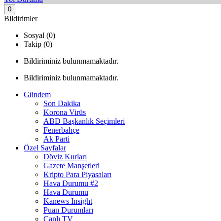
0
Bildirimler
Sosyal (0)
Takip (0)
Bildiriminiz bulunmamaktadır.
Bildiriminiz bulunmamaktadır.
Gündem
Son Dakika
Korona Virüs
ABD Başkanlık Seçimleri
Fenerbahçe
Ak Parti
Özel Sayfalar
Döviz Kurları
Gazete Manşetleri
Kripto Para Piyasaları
Hava Durumu #2
Hava Durumu
Kanews Insight
Puan Durumları
Canlı TV