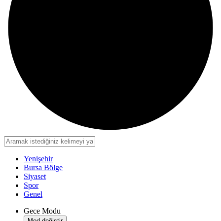
Yenişehir
Bursa Bölge
Siyaset
Spor
Genel
Gece Modu
Mod değiştir