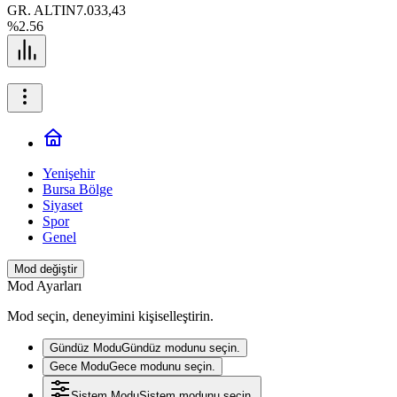
GR. ALTIN
7.033,43
%2.56
Yenişehir
Bursa Bölge
Siyaset
Spor
Genel
Mod değiştir
Mod Ayarları
Mod seçin, deneyimini kişiselleştirin.
Gündüz Modu
Gündüz modunu seçin.
Gece Modu
Gece modunu seçin.
Sistem Modu
Sistem modunu seçin.