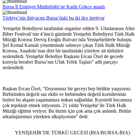
Bursa İl Emniyet Müdürlüğü’ne Kadir Gökçe atandı
Türkiye’nin ihtiyacını Bursa’daki bu iki ilçe üretiyor
Yenişehir Belediyesi tarafından organize edilen 9. Uluslararası Altın
Biber Festivali’nin 4’üncü gününde Yenişehir Belediyesi Türk Halk
Müziği Korosu Derviş Eroğlu Bulvarı’nda Yenişehirlilerle buluştu.
Şef Kemal Kamalı yönetiminde sahneye çıkan Türk Halk Müziği
Korosu, Anadolu’nun dört bir tarafındaki yörelere ait türküleri
seslendirdi. Yenişehir Belediye Başkanı Ercan Özel de gecede
koroyla beraber Bursa’nın Ufak Tefek Taşları” adlı parçayı
seslendirdi.
Başkan Ercan Özel, “Doyumsuz bir geceyi hep birlikte yaşıyoruz.
Birbirinden değerli saz ekibi ve birbirinden değerli koristlerimiz
bizleri bu akşam yaşamamıza imkan sağladılar. Kıymetli hocamıza
çok teşekkür etmek istiyorum. 21 yıldır Yenişehir’de Türk Halk
Müziği eğitimi veriyor. Bu bizim için çok ama çok anlamlı. Bütün
arkadaşlarımızı yürekten alkışlıyorum” dedi
YENİŞEHİR’DE TÜRKÜ GECESİ (İHA/BURSA-İHA)