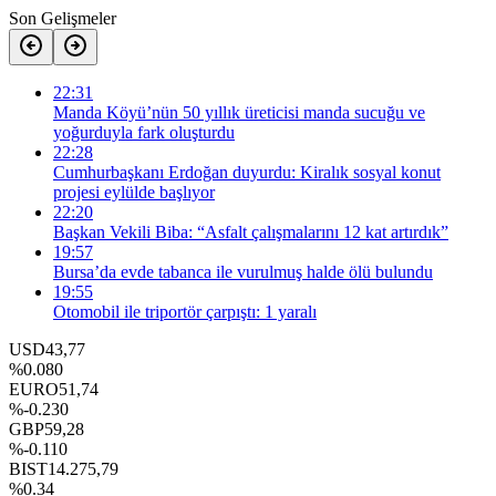
Son Gelişmeler
22:31
Manda Köyü’nün 50 yıllık üreticisi manda sucuğu ve
yoğurduyla fark oluşturdu
22:28
Cumhurbaşkanı Erdoğan duyurdu: Kiralık sosyal konut
projesi eylülde başlıyor
22:20
Başkan Vekili Biba: “Asfalt çalışmalarını 12 kat artırdık”
19:57
Bursa’da evde tabanca ile vurulmuş halde ölü bulundu
19:55
Otomobil ile triportör çarpıştı: 1 yaralı
USD
43,77
%0.080
EURO
51,74
%-0.230
GBP
59,28
%-0.110
BIST
14.275,79
%0.34