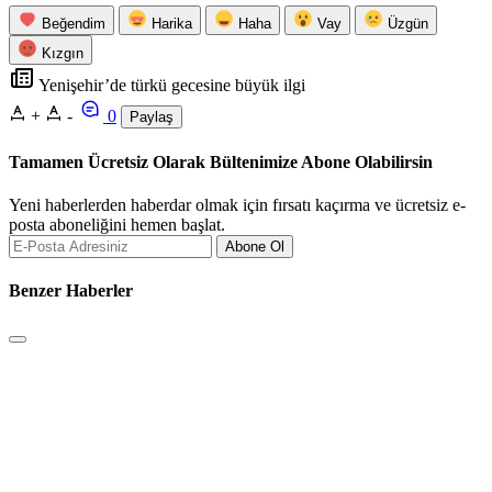
Beğendim
Harika
Haha
Vay
Üzgün
Kızgın
Yenişehir’de türkü gecesine büyük ilgi
+
-
0
Paylaş
Tamamen Ücretsiz Olarak Bültenimize Abone Olabilirsin
Yeni haberlerden haberdar olmak için fırsatı kaçırma ve ücretsiz e-
posta aboneliğini hemen başlat.
Abone Ol
Benzer Haberler