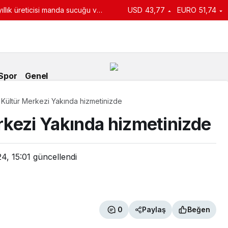
llık üreticisi manda sucuğu ve
USD
43,77
EURO
51,74
turdu
Spor
Genel
Kültür Merkezi Yakında hizmetinizde
kezi Yakında hizmetinizde
4, 15:01
güncellendi
0
Paylaş
Beğen