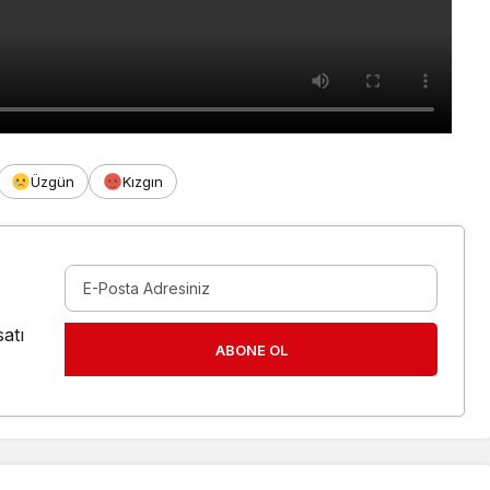
Üzgün
Kızgın
atı
ABONE OL