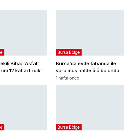
ge
Bursa Bölge
kili Biba: “Asfalt
Bursa’da evde tabanca ile
ını 12 kat artırdık”
vurulmuş halde ölü bulundu
e
1 hafta önce
ge
Bursa Bölge