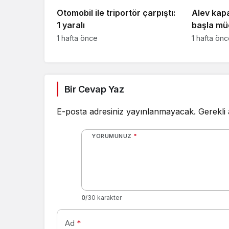
Otomobil ile triportör çarpıştı:
Alev kapa
1 yaralı
başla müc
1 hafta önce
1 hafta ön
Bir Cevap Yaz
E-posta adresiniz yayınlanmayacak.
Gerekli
YORUMUNUZ
*
0
/30 karakter
Ad
*