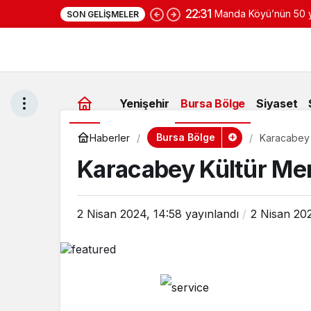
22:31
Manda Köyü’nün 50 yı
SON GELIŞMELER
yoğurduyla fark oluş
Yenişehir
Bursa Bölge
Siyaset
Bursa Bölge
Haberler
Karacabey 
Karacabey Kültür Mer
2 Nisan 2024, 14:58
yayınlandı
2 Nisan 202