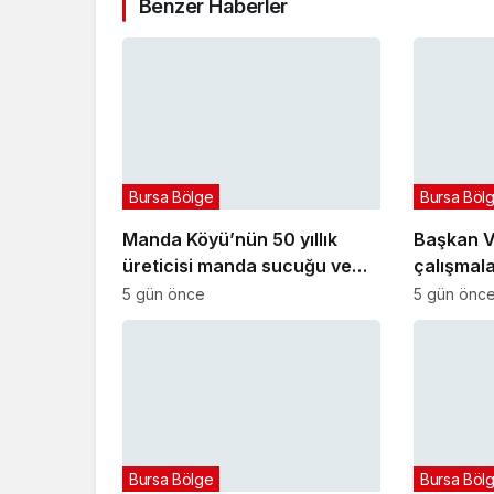
Benzer Haberler
Bursa Bölge
Bursa Böl
Manda Köyü’nün 50 yıllık
Başkan Ve
üreticisi manda sucuğu ve
çalışmalar
yoğurduyla fark oluşturdu
5 gün önce
5 gün önc
Bursa Bölge
Bursa Böl