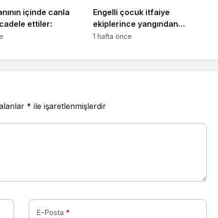
nının içinde canla
Engelli çocuk itfaiye
adele ettiler:
ekiplerince yangından
kurtarıldı
ce
1 hafta önce
 alanlar
*
ile işaretlenmişlerdir
E-Posta
*