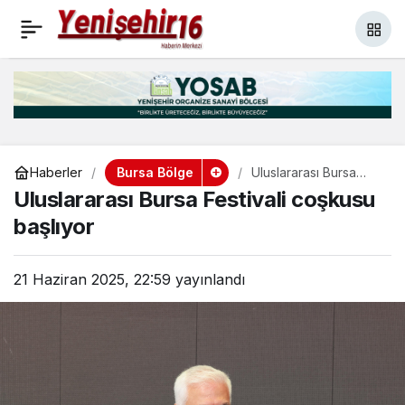
Başkan Bozbey,
+
-
0
Paylaş
öğrencilerin karne
sevincine ortak oldu
Bursa Bölge
Haberler
Uluslararası Bursa
Festivali coşkusu
Uluslararası Bursa Festivali coşkusu
başlıyor
başlıyor
21 Haziran 2025, 22:59
yayınlandı