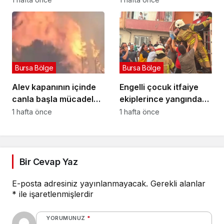
Bursa Bölge
Bursa Bölge
Alev kapanının içinde
Engelli çocuk itfaiye
canla başla mücadele
ekiplerince yangından
ettiler:
kurtarıldı
1 hafta önce
1 hafta önce
Bir Cevap Yaz
E-posta adresiniz yayınlanmayacak.
Gerekli alanlar
*
ile işaretlenmişlerdir
YORUMUNUZ
*