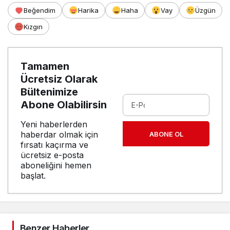
Beğendim
Harika
Haha
Vay
Üzgün
Kızgın
Tamamen
Ücretsiz Olarak
Bültenimize
Abone Olabilirsin
Yeni haberlerden
haberdar olmak için
ABONE OL
fırsatı kaçırma ve
ücretsiz e-posta
aboneliğini hemen
başlat.
Benzer Haberler