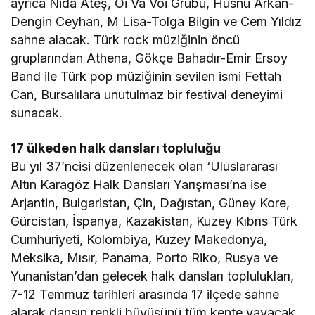
ayrıca Nida Ateş, Oi Va Voi Grubu, Hüsnü Arkan-
Dengin Ceyhan, M Lisa-Tolga Bilgin ve Cem Yıldız
sahne alacak. Türk rock müziğinin öncü
gruplarından Athena, Gökçe Bahadır-Emir Ersoy
Band ile Türk pop müziğinin sevilen ismi Fettah
Can, Bursalılara unutulmaz bir festival deneyimi
sunacak.
17 ülkeden halk dansları topluluğu
Bu yıl 37’ncisi düzenlenecek olan ‘Uluslararası
Altın Karagöz Halk Dansları Yarışması’na ise
Arjantin, Bulgaristan, Çin, Dağıstan, Güney Kore,
Gürcistan, İspanya, Kazakistan, Kuzey Kıbrıs Türk
Cumhuriyeti, Kolombiya, Kuzey Makedonya,
Meksika, Mısır, Panama, Porto Riko, Rusya ve
Yunanistan’dan gelecek halk dansları toplulukları,
7-12 Temmuz tarihleri arasında 17 ilçede sahne
alarak dansın renkli büyüsünü tüm kente yayacak.