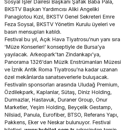
Sosyal İşler Dairesi Başkanı Şafak Baba Pala,
BKSTV Başkan Yardımcısı Aliki Angeliki
Panagiotou Kızıl, BKSTV Genel Sekreteri Emre
Feza Soysal, BKSTV Yönetim Kurulu üyeleri ve
basın mensupları katıldı.
Festival bu yıl, Açık Hava Tiyatrosu’nun yanı sıra
‘Müze Konserleri’ konseptiyle de Bursa’ya
yayılacak. Arkeopark’tan Zindankapı’ya,
Panorama 1326’dan Müzik Enstrümanları Müzesi
ve İznik Antik Roma Tiyatrosu’na kadar uzanan
özel mekânlarda sanatseverlerle buluşacak.
Festivalin sponsorları arasında Uludağ Premium,
Özdilekpark, Kaplanlar, Sütaş, Diniz Holding,
Durmazlar, Hastavuk, Duraner Group, Onur
Marketler, Yeşim Holding, Beyçelik Gestamp,
Nilsiad, Panula, Eurofiber, BTSO, Referans Yapı,
Pakkens, Eker ve Neskar bulunuyor. Festival
biletleri,
www.bubilet.com.tr
adresinden temin