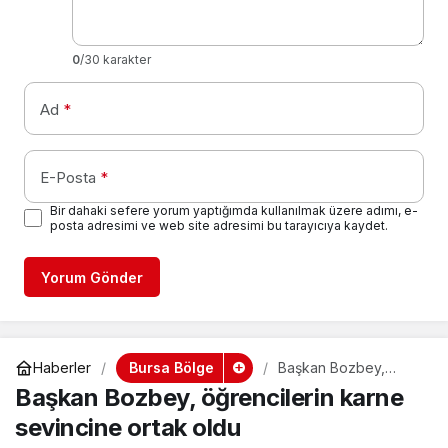
0
/30 karakter
Ad
*
E-Posta
*
Bir dahaki sefere yorum yaptığımda kullanılmak üzere adımı, e-
posta adresimi ve web site adresimi bu tarayıcıya kaydet.
Yorum Gönder
Bursa Bölge
Haberler
Başkan Bozbey,
öğrencilerin karne
Başkan Bozbey, öğrencilerin karne
sevincine ortak oldu
sevincine ortak oldu