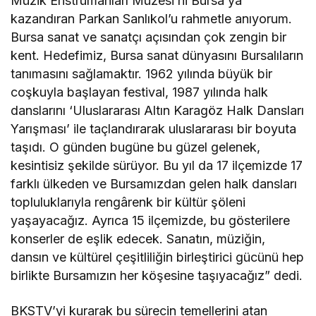
Müzik Enstrümanları Müzesi’ni Bursa’ya
kazandıran Parkan Sanlıkol’u rahmetle anıyorum.
Bursa sanat ve sanatçı açısından çok zengin bir
kent. Hedefimiz, Bursa sanat dünyasını Bursalıların
tanımasını sağlamaktır. 1962 yılında büyük bir
coşkuyla başlayan festival, 1987 yılında halk
danslarını ‘Uluslararası Altın Karagöz Halk Dansları
Yarışması’ ile taçlandırarak uluslararası bir boyuta
taşıdı. O günden bugüne bu güzel gelenek,
kesintisiz şekilde sürüyor. Bu yıl da 17 ilçemizde 17
farklı ülkeden ve Bursamızdan gelen halk dansları
topluluklarıyla rengârenk bir kültür şöleni
yaşayacağız. Ayrıca 15 ilçemizde, bu gösterilere
konserler de eşlik edecek. Sanatın, müziğin,
dansın ve kültürel çeşitliliğin birleştirici gücünü hep
birlikte Bursamızın her köşesine taşıyacağız” dedi.
BKSTV’yi kurarak bu sürecin temellerini atan