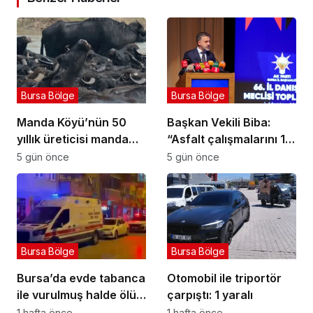
Bursa Bölge
Bursa Bölge
Manda Köyü’nün 50
Başkan Vekili Biba:
yıllık üreticisi manda
“Asfalt çalışmalarını 12
sucuğu ve yoğurduyla
kat artırdık”
5 gün önce
5 gün önce
fark oluşturdu
Bursa Bölge
Bursa Bölge
Bursa’da evde tabanca
Otomobil ile triportör
ile vurulmuş halde ölü
çarpıştı: 1 yaralı
bulundu
1 hafta önce
1 hafta önce