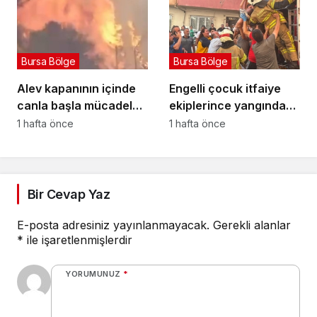
Bursa Bölge
Bursa Bölge
Alev kapanının içinde
Engelli çocuk itfaiye
canla başla mücadele
ekiplerince yangından
ettiler:
kurtarıldı
1 hafta önce
1 hafta önce
Bir Cevap Yaz
E-posta adresiniz yayınlanmayacak.
Gerekli alanlar
*
ile işaretlenmişlerdir
YORUMUNUZ
*