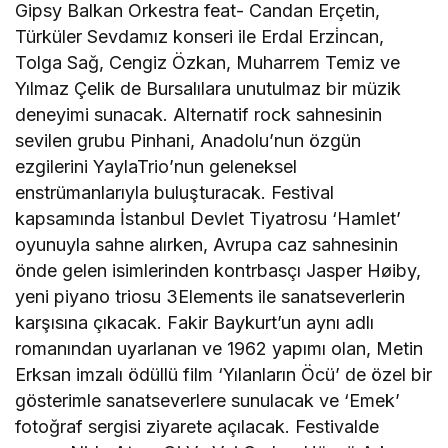
Gipsy Balkan Orkestra feat- Candan Erçetin,
Türküler Sevdamız konseri ile Erdal Erzi̇ncan,
Tolga Sağ, Cengiz Özkan, Muharrem Temiz ve
Yılmaz Çelik de Bursalılara unutulmaz bir müzik
deneyimi sunacak. Alternatif rock sahnesinin
sevilen grubu Pinhani, Anadolu’nun özgün
ezgilerini YaylaTrio’nun geleneksel
enstrümanlarıyla buluşturacak. Festival
kapsamında İstanbul Devlet Tiyatrosu ‘Hamlet’
oyunuyla sahne alırken, Avrupa caz sahnesinin
önde gelen isimlerinden kontrbasçı Jasper Høiby,
yeni piyano triosu 3Elements ile sanatseverlerin
karşısına çıkacak. Fakir Baykurt’un aynı adlı
romanından uyarlanan ve 1962 yapımı olan, Metin
Erksan imzalı ödüllü film ‘Yılanların Öcü’ de özel bir
gösterimle sanatseverlere sunulacak ve ‘Emek’
fotoğraf sergisi ziyarete açılacak. Festivalde