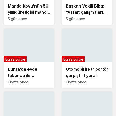
Manda Köyü’nün 50
Başkan Vekili Biba:
yıllık üreticisi manda
“Asfalt çalışmalarını
sucuğu ve
12 kat artırdık”
5 gün önce
5 gün önce
yoğurduyla fark
oluşturdu
Bursa Bölge
Bursa Bölge
Bursa’da evde
Otomobil ile triportör
tabanca ile
çarpıştı: 1 yaralı
vurulmuş halde ölü
1 hafta önce
1 hafta önce
bulundu