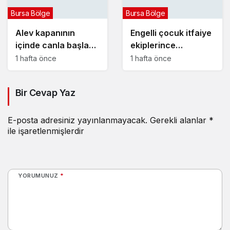
Bursa Bölge
Bursa Bölge
Alev kapanının
Engelli çocuk itfaiye
içinde canla başla
ekiplerince
mücadele ettiler:
yangından kurtarıldı
1 hafta önce
1 hafta önce
Bir Cevap Yaz
E-posta adresiniz yayınlanmayacak.
Gerekli alanlar
*
ile işaretlenmişlerdir
YORUMUNUZ
*