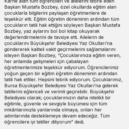
Karne alan tüm öğrencileri ve ailelerini tebrik eden
Başkan Mustafa Bozbey, özel okullarda eğitim alan
çocuklarla bilgilerini paylaşan öğretmenlere de
teşekkür etti. Eğitim öğretim döneminin ardından tüm
çocukların tatili hak ettiğini söyleyen Başkan Mustafa
Bozbey, yaz aylarını bol bol kitap okuyarak
değerlendirmelerini de tavsiye etti. Ailelerin de
çocuklarını Büyükşehir Belediyesi Yaz Okulları’na
göndererek kaliteli vakit geçirmelerini sağlamalarını
isteyen Başkan Bozbey, “Çocuklarımıza eğitim veren,
her anlamda gelişmeleri için çabalayan
öğretmenlerimize teşekkür ediyorum. Öğrencilerimiz
yoğun geçen bir eğitim öğretim döneminin ardından
tatili hak ettiler. Hepsini tebrik ediyorum. Çocuklarımız,
Bursa Büyükşehir Belediyesi Yaz Okulları’na giderek
tatillerini eğlenceli ve verimli geçirebilir. Büyükşehir
Belediyesi olarak; çocuklarımızın daha nitelikli bir
eğitimle, güvenle ve sevgiyle büyümesi için tüm
imkânlarımızla yanlarında olmaya, onları her
adımlarında desteklemeye devam edeceğiz. Tüm
öğrencilere iyi tatiller diliyorum” dedi.