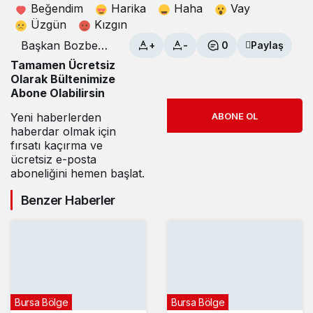
Beğendim
Harika
Haha
Vay
Üzgün
Kızgın
Başkan Bozbey,
+
-
0
Paylaş
öğrencilerin
Tamamen Ücretsiz
karne sevincine
Olarak Bültenimize
ortak oldu
Abone Olabilirsin
Yeni haberlerden
ABONE OL
haberdar olmak için
fırsatı kaçırma ve
ücretsiz e-posta
aboneliğini hemen başlat.
Benzer Haberler
Bursa Bölge
Bursa Bölge