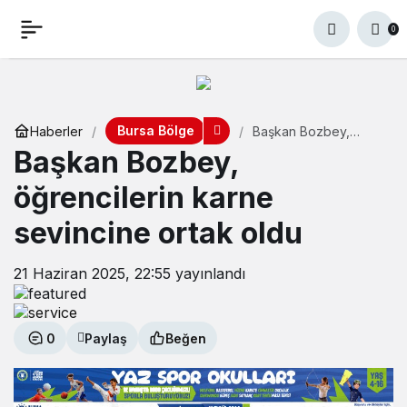
0
Bursa Bölge
Haberler
Başkan Bozbey,
öğrencilerin karne
Başkan Bozbey,
sevincine ortak oldu
öğrencilerin karne
sevincine ortak oldu
21 Haziran 2025, 22:55
yayınlandı
0
Paylaş
Beğen