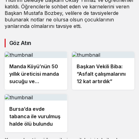
Yıldırım Belediye Başkanı Oktay Yılmaz ve öğretmenler
katıldı. Öğrencilerle sohbet eden ve karnelerini veren
Başkan Mustafa Bozbey, velilere de tavsiyelerde
bulunarak notlar ne olursa olsun çocuklarının
yanlarında olmalarını tavsiye etti.
Göz Atın
Manda Köyü’nün 50
Başkan Vekili Biba:
yıllık üreticisi manda
“Asfalt çalışmalarını
sucuğu ve
12 kat artırdık”
yoğurduyla fark
oluşturdu
Bursa’da evde
tabanca ile vurulmuş
halde ölü bulundu