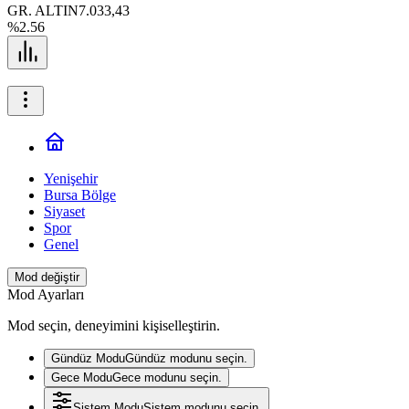
GR. ALTIN
7.033,43
%2.56
Yenişehir
Bursa Bölge
Siyaset
Spor
Genel
Mod değiştir
Mod Ayarları
Mod seçin, deneyimini kişiselleştirin.
Gündüz Modu
Gündüz modunu seçin.
Gece Modu
Gece modunu seçin.
Sistem Modu
Sistem modunu seçin.