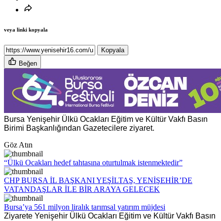
veya linki kopyala
Kopyala
Beğen
Bursa Yenişehir Ülkü Ocakları Eğitim ve Kültür Vakfı Basın
Birimi Başkanlığından Gazetecilere ziyaret.
Göz Atın
“Ülkü Ocakları hedef tahtasına oturtulmak istenmektedir”
CHP BURSA İL BAŞKANI YEŞİLTAŞ, YENİŞEHİR’DE
VATANDAŞLAR İLE BİR ARAYA GELECEK
Bursa’ya 561 milyon liralık tarımsal yatırım müjdesi
Ziyarete Yenişehir Ülkü Ocakları Eğitim ve Kültür Vakfı Basın