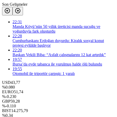
Son Gelişmeler
22:31
Manda Köyü’nün 50 yıllık üreticisi manda sucuğu ve
yoğurduyla fark oluşturdu
22:28
Cumhurbaşkanı Erdoğan duyurdu: Kiralık sosyal konut
projesi eylülde başlıyor
22:20
Başkan Vekili Biba: “Asfalt çalışmalarını 12 kat artırdık”
19:57
Bursa’da evde tabanca ile vurulmuş halde ölü bulundu
19:55
Otomobil ile triportör çarpıştı: 1 yaralı
USD
43,77
%0.080
EURO
51,74
%-0.230
GBP
59,28
%-0.110
BIST
14.275,79
%0.34