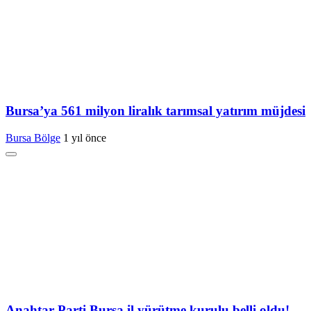
Bursa’ya 561 milyon liralık tarımsal yatırım müjdesi
Bursa Bölge
1 yıl önce
Anahtar Parti Bursa il yürütme kurulu belli oldu!