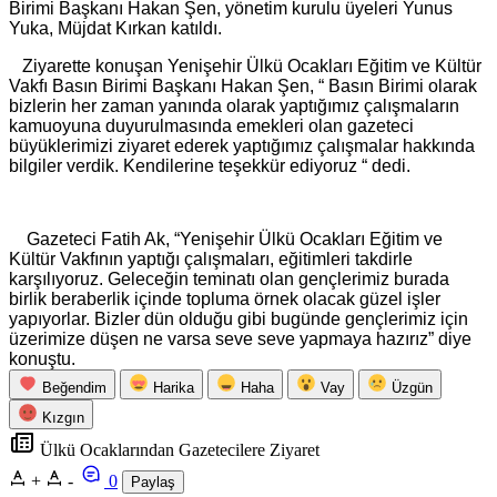
Birimi Başkanı Hakan Şen, yönetim kurulu üyeleri Yunus
Yuka, Müjdat Kırkan katıldı.
Ziyarette konuşan Yenişehir Ülkü Ocakları Eğitim ve Kültür
Vakfı Basın Birimi Başkanı Hakan Şen, “ Basın Birimi olarak
bizlerin her zaman yanında olarak yaptığımız çalışmaların
kamuoyuna duyurulmasında emekleri olan gazeteci
büyüklerimizi ziyaret ederek yaptığımız çalışmalar hakkında
bilgiler verdik. Kendilerine teşekkür ediyoruz “ dedi.
Gazeteci Fatih Ak, “Yenişehir Ülkü Ocakları Eğitim ve
Kültür Vakfının yaptığı çalışmaları, eğitimleri takdirle
karşılıyoruz. Geleceğin teminatı olan gençlerimiz burada
birlik beraberlik içinde topluma örnek olacak güzel işler
yapıyorlar. Bizler dün olduğu gibi bugünde gençlerimiz için
üzerimize düşen ne varsa seve seve yapmaya hazırız” diye
konuştu.
Beğendim
Harika
Haha
Vay
Üzgün
Kızgın
Ülkü Ocaklarından Gazetecilere Ziyaret
+
-
0
Paylaş