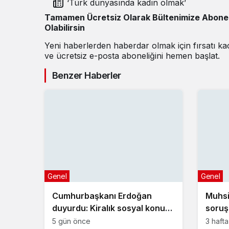
‘Türk dünyasında kadın olmak’
Tamamen Ücretsiz Olarak Bültenimize Abone
Olabilirsin
Yeni haberlerden haberdar olmak için fırsatı k
ve ücretsiz e-posta aboneliğini hemen başlat.
Benzer Haberler
Genel
Genel
Cumhurbaşkanı Erdoğan
Muhsi
duyurdu: Kiralık sosyal konut
soruş
projesi eylülde başlıyor
geliş
5 gün önce
3 haft