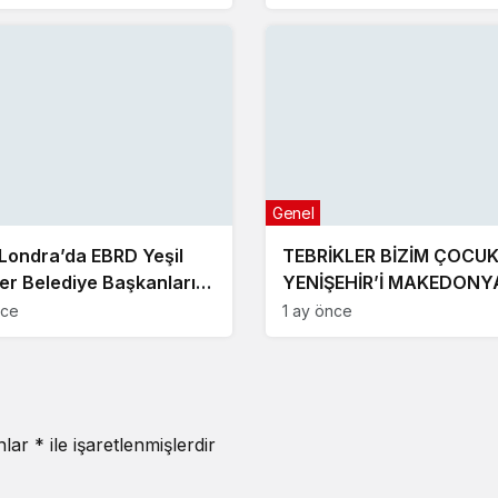
Genel
 Londra’da EBRD Yeşil
TEBRİKLER BİZİM ÇOCU
ler Belediye Başkanları
YENİŞEHİR’İ MAKEDONY
tısı’na katıldı
GURURLA TEMSİL ETTİLE
nce
1 ay önce
anlar
*
ile işaretlenmişlerdir