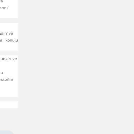
la
rını’
n
dın’ ve
rı’ konulu
unları ve
ya
Anabilim