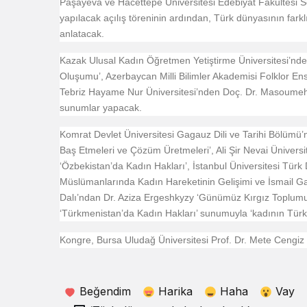
Paşayeva ve Hacettepe Üniversitesi Edebiyat Fakültesi So
yapılacak açılış töreninin ardından, Türk dünyasının fark
anlatacak.
Kazak Ulusal Kadın Öğretmen Yetiştirme Üniversitesi’nde
Oluşumu’, Azerbaycan Milli Bilimler Akademisi Folklor En
Tebriz Hayame Nur Üniversitesi’nden Doç. Dr. Masoumeh D
sunumlar yapacak.
Komrat Devlet Üniversitesi Gagauz Dili ve Tarihi Bölüm
Baş Etmeleri ve Çözüm Üretmeleri’, Ali Şir Nevai Ünivers
‘Özbekistan’da Kadın Hakları’, İstanbul Üniversitesi Türk
Müslümanlarında Kadın Hareketinin Gelişimi ve İsmail Gasp
Dalı’ndan Dr. Aziza Ergeshkyzy ‘Günümüz Kırgız Toplum
‘Türkmenistan’da Kadın Hakları’ sunumuyla ‘kadının Türk
Kongre, Bursa Uludağ Üniversitesi Prof. Dr. Mete Cengiz K
Beğendim
Harika
Haha
Vay