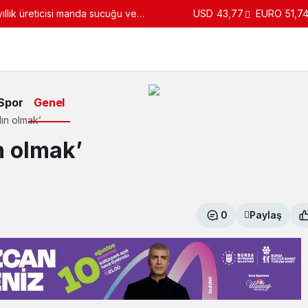
llık üreticisi manda sucuğu ve
USD
43,77
EURO
51,7
turdu
Spor
Genel
ın olmak’
n olmak’
0
Paylaş