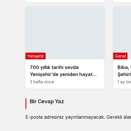
Yenişehir
Genel
700 yıllık tarihi sevda
Biba,
Yenişehir’de yeniden hayat
Şehir
buldu
Toplan
3 hafta önce
1 ay ö
Bir Cevap Yaz
E-posta adresiniz yayınlanmayacak.
Gerekli al