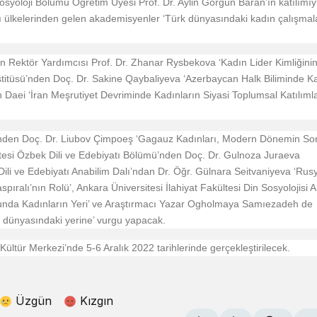
syoloji Bölümü Öğretim Üyesi Prof. Dr. Aylin Görgün Baran’ın katılımıy
lı ülkelerinden gelen akademisyenler ‘Türk dünyasındaki kadın çalışmala
n Rektör Yardımcısı Prof. Dr. Zhanar Rysbekova ‘Kadın Lider Kimliğini
stitüsü’nden Doç. Dr. Sakine Qaybaliyeva ‘Azerbaycan Halk Biliminde Ka
aei ‘İran Meşrutiyet Devriminde Kadınların Siyasi Toplumsal Katılımla
ü’nden Doç. Dr. Liubov Çimpoeş ‘Gagauz Kadınları, Modern Dönemin Sor
itesi Özbek Dili ve Edebiyatı Bölümü’nden Doç. Dr. Gulnoza Juraeva
 Dili ve Edebiyatı Anabilim Dalı’ndan Dr. Öğr. Gülnara Seitvaniyeva ‘Rus
ıralı’nın Rolü’, Ankara Üniversitesi İlahiyat Fakültesi Din Sosyolojisi 
unda Kadınların Yeri’ ve Araştırmacı Yazar Ogholmaya Samıezadeh de
 dünyasındaki yerine’ vurgu yapacak.
ültür Merkezi’nde 5-6 Aralık 2022 tarihlerinde gerçekleştirilecek.
Üzgün
Kızgın