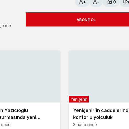
+
-
0
P
ABONE OL
açırma
Yenişehir
n Yazıcıoğlu
Yenişehir’in caddelerind
turmasında yeni
konforlu yolculuk
me!
a önce
3 hafta önce