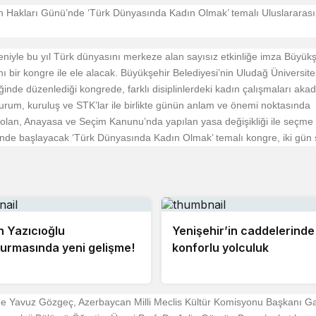
ın Hakları Günü’nde ‘Türk Dünyasında Kadın Olmak’ temalı Uluslararas
niyle bu yıl Türk dünyasını merkeze alan sayısız etkinliğe imza Büyükş
ı bir kongre ile ele alacak. Büyükşehir Belediyesi’nin Uludağ Üniversite
ğinde düzenlediği kongrede, farklı disiplinlerdeki kadın çalışmaları aka
kurum, kuruluş ve STK’lar ile birlikte günün anlam ve önemi noktasında
rih olan, Anayasa ve Seçim Kanunu’nda yapılan yasa değişikliği ile seçme
’nde başlayacak ‘Türk Dünyasında Kadın Olmak’ temalı kongre, iki gün 
 Yazıcıoğlu
Yenişehir’in caddelerinde
urmasında yeni gelişme!
konforlu yolculuk
ne Yavuz Gözgeç, Azerbaycan Milli Meclis Kültür Komisyonu Başkanı G