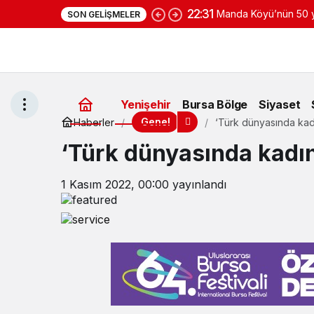
22:31
Manda Köyü’nün 50 yı
SON GELIŞMELER
yoğurduyla fark oluş
Yenişehir
Bursa Bölge
Siyaset
Genel
Haberler
‘Türk dünyasında kad
‘Türk dünyasında kadı
1 Kasım 2022, 00:00
yayınlandı