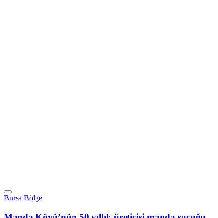
Bursa Bölge
Manda Köyü’nün 50 yıllık üreticisi manda sucuğu