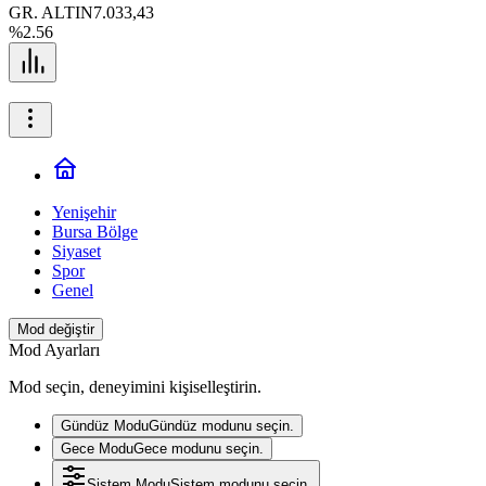
GR. ALTIN
7.033,43
%2.56
Yenişehir
Bursa Bölge
Siyaset
Spor
Genel
Mod değiştir
Mod Ayarları
Mod seçin, deneyimini kişiselleştirin.
Gündüz Modu
Gündüz modunu seçin.
Gece Modu
Gece modunu seçin.
Sistem Modu
Sistem modunu seçin.