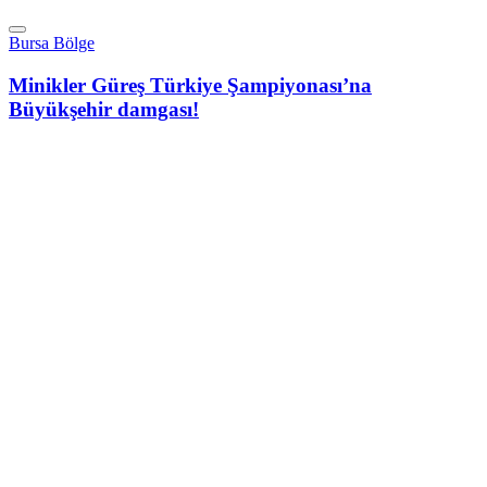
Bursa Bölge
Minikler Güreş Türkiye Şampiyonası’na
Büyükşehir damgası!