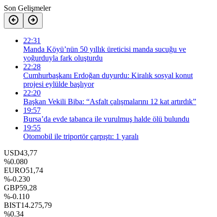
Son Gelişmeler
22:31
Manda Köyü’nün 50 yıllık üreticisi manda sucuğu ve
yoğurduyla fark oluşturdu
22:28
Cumhurbaşkanı Erdoğan duyurdu: Kiralık sosyal konut
projesi eylülde başlıyor
22:20
Başkan Vekili Biba: “Asfalt çalışmalarını 12 kat artırdık”
19:57
Bursa’da evde tabanca ile vurulmuş halde ölü bulundu
19:55
Otomobil ile triportör çarpıştı: 1 yaralı
USD
43,77
%0.080
EURO
51,74
%-0.230
GBP
59,28
%-0.110
BIST
14.275,79
%0.34