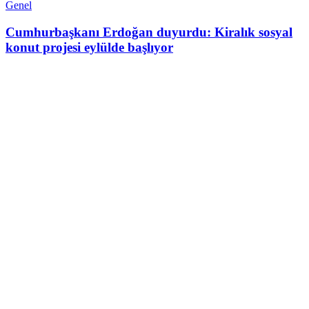
Genel
Cumhurbaşkanı Erdoğan duyurdu: Kiralık sosyal
konut projesi eylülde başlıyor