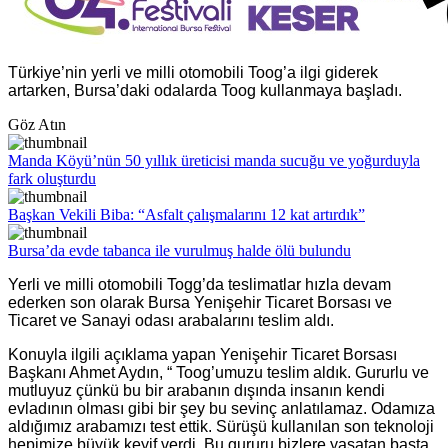
Türkiye’nin yerli ve milli otomobili Toog’a ilgi giderek
artarken, Bursa’daki odalarda Toog kullanmaya başladı.
Göz Atın
Manda Köyü’nün 50 yıllık üreticisi manda sucuğu ve yoğurduyla
fark oluşturdu
Başkan Vekili Biba: “Asfalt çalışmalarını 12 kat artırdık”
Bursa’da evde tabanca ile vurulmuş halde ölü bulundu
Yerli ve milli otomobili Togg’da teslimatlar hızla devam
ederken son olarak Bursa Yenişehir Ticaret Borsası ve
Ticaret ve Sanayi odası arabalarını teslim aldı.
Konuyla ilgili açıklama yapan Yenişehir Ticaret Borsası
Başkanı Ahmet Aydın, “ Toog’umuzu teslim aldık. Gururlu ve
mutluyuz çünkü bu bir arabanın dışında insanın kendi
evladının olması gibi bir şey bu sevinç anlatılamaz. Odamıza
aldığımız arabamızı test ettik. Sürüşü kullanılan son teknoloji
hepimize büyük keyif verdi. Bu gururu bizlere yaşatan başta