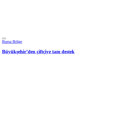
Bursa Bölge
Büyükşehir’den çiftçiye tam destek