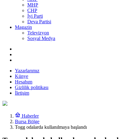
MHP
CHP
İyi Parti
Deva Partisi
Magazin
Televizyon
Sosyal Medya
Yazarlarımız
Künye
Hesabım
Gizlilik politikası
İletişim
Haberler
Bursa Bölge
Togg odalarda kullanılmaya başlandı