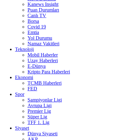
Kanews Insight
Puan Durumları
Canlı TV
Borsa
Covid 19
Emtia
Yol Durumu
Namaz Vakitleri
Teknoloji
Mobil Haberler
Uzay Haberleri
E-Dünya
Kripto Para Haberleri
Ekonomi
TCMB Haberleri
FED
Spor
Şampiyonlar Ligi
Avrupa Ligi
Premier Lig
Süper Lig
TFF 1. Lig
Siyaset
Dünya Siyaseti
AKP