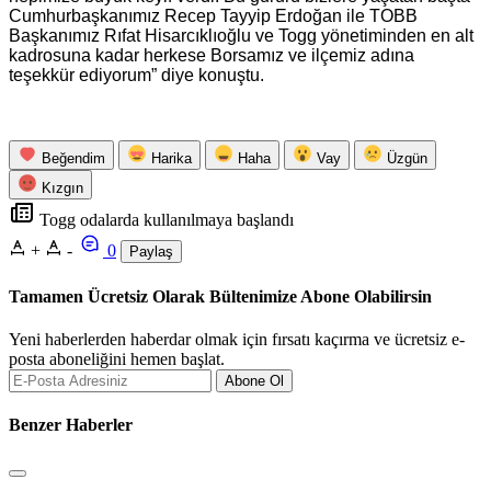
Cumhurbaşkanımız Recep Tayyip Erdoğan ile TOBB
Başkanımız Rıfat Hisarcıklıoğlu ve Togg yönetiminden en alt
kadrosuna kadar herkese Borsamız ve ilçemiz adına
teşekkür ediyorum” diye konuştu.
Beğendim
Harika
Haha
Vay
Üzgün
Kızgın
Togg odalarda kullanılmaya başlandı
+
-
0
Paylaş
Tamamen Ücretsiz Olarak Bültenimize Abone Olabilirsin
Yeni haberlerden haberdar olmak için fırsatı kaçırma ve ücretsiz e-
posta aboneliğini hemen başlat.
Abone Ol
Benzer Haberler