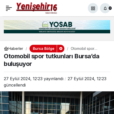
Başkan Aydın TOBB
+
-
0
Paylaş
0
Başkanı Hisarcıklıoğlu ile
bir araya geldi
Bursa Bölge
Haberler
Otomobil spor
tutkunları Bursa’da
Otomobil spor tutkunları Bursa’da
buluşuyor
buluşuyor
27 Eylül 2024, 12:23
yayınlandı
27 Eylül 2024, 12:23
güncellendi