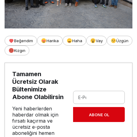
Beğendim
Harika
Haha
Vay
Üzgün
Kızgın
Tamamen
Ücretsiz Olarak
Bültenimize
Abone Olabilirsin
Yeni haberlerden
haberdar olmak için
ABONE OL
fırsatı kaçırma ve
ücretsiz e-posta
aboneliğini hemen