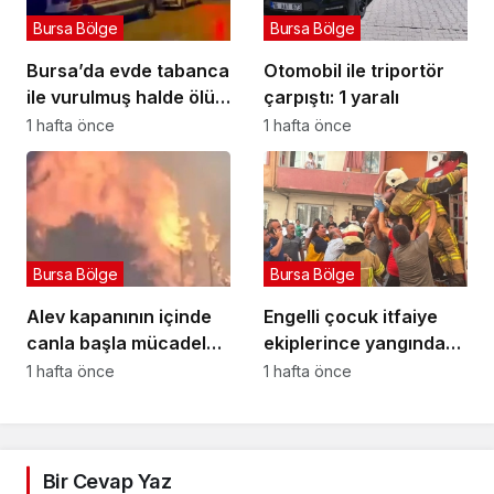
Bursa Bölge
Bursa Bölge
Bursa’da evde tabanca
Otomobil ile triportör
ile vurulmuş halde ölü
çarpıştı: 1 yaralı
bulundu
1 hafta önce
1 hafta önce
Bursa Bölge
Bursa Bölge
Alev kapanının içinde
Engelli çocuk itfaiye
canla başla mücadele
ekiplerince yangından
ettiler:
kurtarıldı
1 hafta önce
1 hafta önce
Bir Cevap Yaz