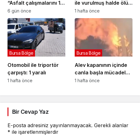
“Asfalt çalışmalarını 12
ile vurulmuş halde ölü
kat artırdık”
bulundu
6 gün önce
1 hafta önce
Bursa Bölge
Bursa Bölge
Otomobil ile triportör
Alev kapanının içinde
çarpıştı: 1 yaralı
canla başla mücadele
ettiler:
1 hafta önce
1 hafta önce
Bir Cevap Yaz
E-posta adresiniz yayınlanmayacak.
Gerekli alanlar
*
ile işaretlenmişlerdir