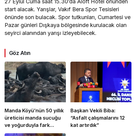
27 Eylül Cuma saat 15.30’da Aloft Hotel önünden
start alacak. Yarışlar, Vakıf Bera Spor Tesisleri
önünde son bulacak. Spor tutkunları, Cumartesi ve
Pazar günleri Dışkaya bölgesinde kurulacak olan
seyirci alanından yarışı izleyebilecek.
Göz Atın
Manda Köyü’nün 50 yıllık
Başkan Vekili Biba:
üreticisi manda sucuğu
“Asfalt çalışmalarını 12
ve yoğurduyla fark
kat artırdık”
oluşturdu