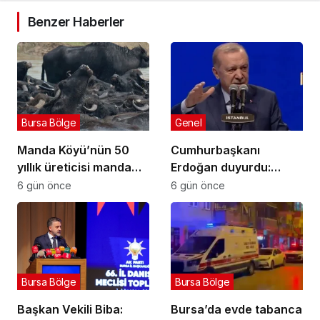
Benzer Haberler
Bursa Bölge
Genel
Manda Köyü’nün 50
Cumhurbaşkanı
yıllık üreticisi manda
Erdoğan duyurdu:
sucuğu ve yoğurduyla
Kiralık sosyal konut
6 gün önce
6 gün önce
fark oluşturdu
projesi eylülde başlıyor
Bursa Bölge
Bursa Bölge
Başkan Vekili Biba:
Bursa’da evde tabanca