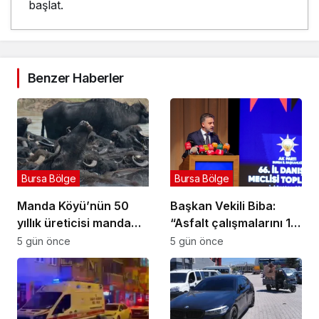
başlat.
Benzer Haberler
Bursa Bölge
Bursa Bölge
Manda Köyü’nün 50
Başkan Vekili Biba:
yıllık üreticisi manda
“Asfalt çalışmalarını 12
sucuğu ve yoğurduyla
kat artırdık”
5 gün önce
5 gün önce
fark oluşturdu