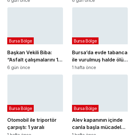
6 gün önce
6 gün önce
fark oluşturdu
projesi eylülde başlıyor
Bursa Bölge
Bursa Bölge
Başkan Vekili Biba:
Bursa’da evde tabanca
“Asfalt çalışmalarını 12
ile vurulmuş halde ölü
kat artırdık”
bulundu
6 gün önce
1 hafta önce
Bursa Bölge
Bursa Bölge
Otomobil ile triportör
Alev kapanının içinde
çarpıştı: 1 yaralı
canla başla mücadele
ettiler:
1 hafta önce
1 hafta önce