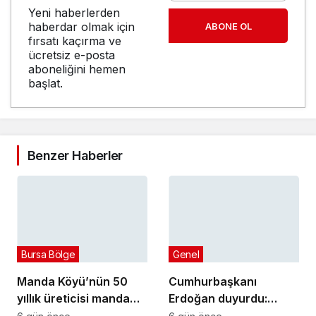
Yeni haberlerden
haberdar olmak için
ABONE OL
fırsatı kaçırma ve
ücretsiz e-posta
aboneliğini hemen
başlat.
Benzer Haberler
Bursa Bölge
Genel
Manda Köyü’nün 50
Cumhurbaşkanı
yıllık üreticisi manda
Erdoğan duyurdu:
sucuğu ve yoğurduyla
Kiralık sosyal konut