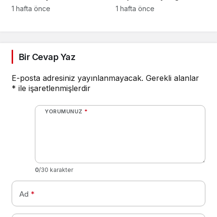
ettiler:
kurtarıldı
1 hafta önce
1 hafta önce
Bir Cevap Yaz
E-posta adresiniz yayınlanmayacak.
Gerekli alanlar
*
ile işaretlenmişlerdir
YORUMUNUZ
*
0
/30 karakter
Ad
*