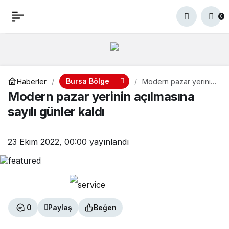
Modern pazar yerinin
+
-
0
Paylaş
0
açılmasına sayılı günler
kaldı
Bursa Bölge
Haberler
Modern pazar yerinin
açılmasına sayılı
Modern pazar yerinin açılmasına
günler kaldı
sayılı günler kaldı
23 Ekim 2022, 00:00
yayınlandı
0
Paylaş
Beğen