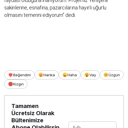
faydası olduğuna inanıyorum. Projemiz Yenişehir
sakinlerine, esnafına, pazarcılarına hayırlı uğurlu
olmasını temenni ediyorum” dedi.
Beğendim
Harika
Haha
Vay
Üzgün
Kızgın
Tamamen
Ücretsiz Olarak
Bültenimize
Abone Olabilirsin