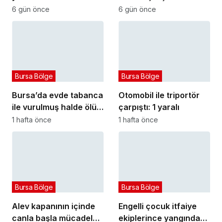
sucuğu ve yoğurduyla
kat artırdık”
6 gün önce
6 gün önce
fark oluşturdu
Bursa Bölge
Bursa Bölge
Bursa’da evde tabanca
Otomobil ile triportör
ile vurulmuş halde ölü
çarpıştı: 1 yaralı
bulundu
1 hafta önce
1 hafta önce
Bursa Bölge
Bursa Bölge
Alev kapanının içinde
Engelli çocuk itfaiye
canla başla mücadele
ekiplerince yangından