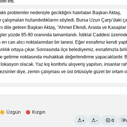
et etti.
klı problemler nedeniyle geciktiğini hatırlatan Başkan Aktaş,
çalışmaları hızlandırdıklarını söyledi. Bursa Uzun Çarşı’daki ça
ğını dile getiren Başkan Aktaş, “Ahmet Efendi, Arasta ve Kasaplar
şler yüzde 85-90 oranında tamamlandı. İstiklal Caddesi üzerind
n can alıcı noktalarından bir tanesi. Eğer esnafımız kendi yaptı
lılık ortaya çıkar. Sonrasında ilçe belediyemiz, esnafımızla birli
ale getirme noktasında muhakkak değerlendirme yapacaklardır. B
kasyon olacak. Yaz kış konforlu alışveriş yapılsın, insanlar ra
ezsinler diye, zemin çalışması ve üst örtüsüyle güzel bir ortam 
Üzgün
Kızgın
+
-
0
P