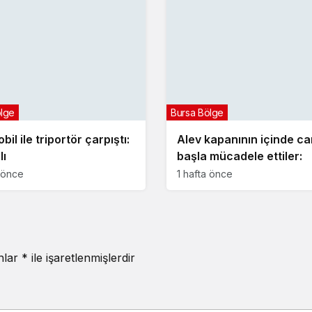
ölge
Bursa Bölge
il ile triportör çarpıştı:
Alev kapanının içinde ca
lı
başla mücadele ettiler:
a önce
1 hafta önce
anlar
*
ile işaretlenmişlerdir