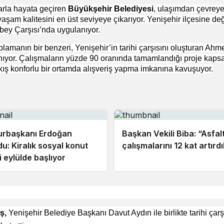
larla hayata geçiren
Büyükşehir Belediyesi
, ulaşımdan çevreye
 yaşam kalitesini en üst seviyeye çıkarıyor. Yenişehir ilçesine de
ibey Çarşısı’nda uygulanıyor.
aplamanın bir benzeri, Yenişehir’in tarihi çarşısını oluşturan Ahm
anıyor. Çalışmaların yüzde 90 oranında tamamlandığı proje kap
kış konforlu bir ortamda alışveriş yapma imkanına kavuşuyor.
rbaşkanı Erdoğan
Başkan Vekili Biba: “Asfal
u: Kiralık sosyal konut
çalışmalarını 12 kat artırd
i eylülde başlıyor
ş,
Yenişehir Belediye Başkanı Davut Aydın ile birlikte tarihi çarş