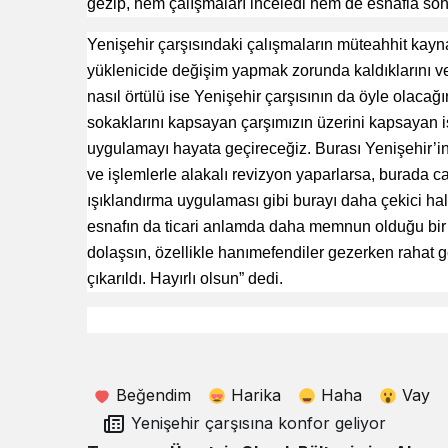
gezip, hem çalışmaları inceledi hem de esnafla sohb
Yenişehir çarşısındaki çalışmaların müteahhit kayna
yüklenicide değişim yapmak zorunda kaldıklarını ve 
nasıl örtülü ise Yenişehir çarşısının da öyle olaca
sokaklarını kapsayan çarşımızın üzerini kapsayan i
uygulamayı hayata geçireceğiz. Burası Yenişehir’in e
ve işlemlerle alakalı revizyon yaparlarsa, burada can
ışıklandırma uygulaması gibi burayı daha çekici h
esnafın da ticari anlamda daha memnun olduğu bir lo
dolaşsın, özellikle hanımefendiler gezerken rahat g
çıkarıldı. Hayırlı olsun” dedi.
Beğendim
Harika
Haha
Vay
Yenişehir çarşısına konfor geliyor