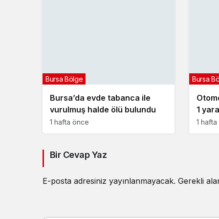
Bursa Bölge
Bursa B
Bursa’da evde tabanca ile
Otomob
vurulmuş halde ölü bulundu
1 yara
1 hafta önce
1 haft
Bir Cevap Yaz
E-posta adresiniz yayınlanmayacak.
Gerekli al