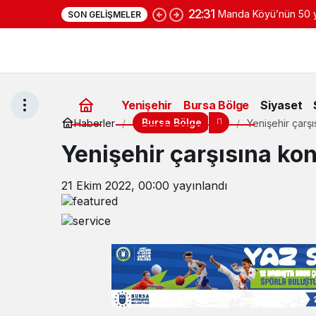
22:31
Manda Köyü’nün 50 yı
SON GELIŞMELER
yoğurduyla fark oluş
Yenişehir
Bursa Bölge
Siyaset
Bursa Bölge
Haberler
Yenişehir çarşı
Yenişehir çarşısına kon
21 Ekim 2022, 00:00
yayınlandı