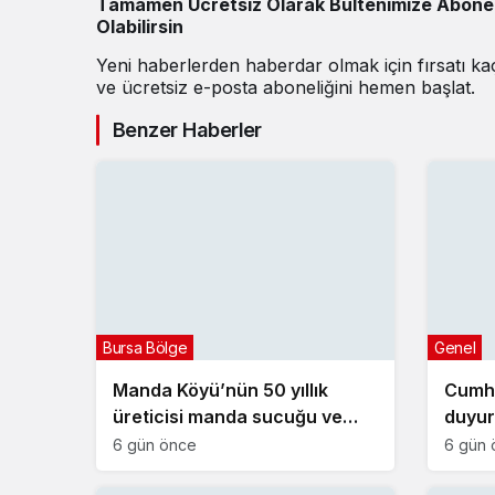
Tamamen Ücretsiz Olarak Bültenimize Abone
Olabilirsin
Yeni haberlerden haberdar olmak için fırsatı k
ve ücretsiz e-posta aboneliğini hemen başlat.
Benzer Haberler
Bursa Bölge
Genel
Manda Köyü’nün 50 yıllık
Cumh
üreticisi manda sucuğu ve
duyur
yoğurduyla fark oluşturdu
projes
6 gün önce
6 gün 