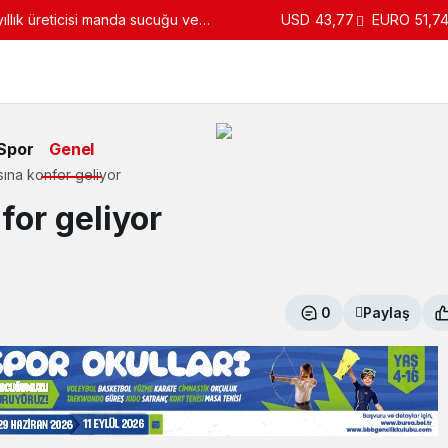
llık üreticisi manda sucuğu ve
USD
43,77
EURO
51,7
turdu
Spor
Genel
sına konfor geliyor
for geliyor
0
Paylaş