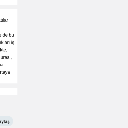
tılar
e de bu
kları iş
kte,
urası,
hat
ortaya
aylaş