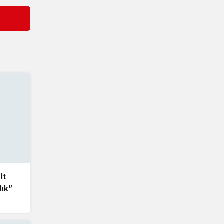
lt
dık”