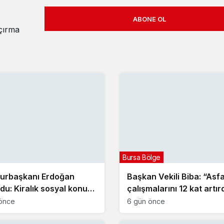
ABONE OL
açırma
Bursa Bölge
urbaşkanı Erdoğan
Başkan Vekili Biba: “Asfa
du: Kiralık sosyal konut
çalışmalarını 12 kat artır
i eylülde başlıyor
önce
6 gün önce