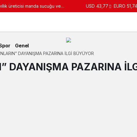
USD
43,77
EURO
51,7
turdu
Spor
Genel
NLARIN” DAYANIŞMA PAZARINA İLGİ BÜYÜYOR
” DAYANIŞMA PAZARINA İL