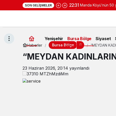
SON GELIŞMELER
yoğurduyla fark oluş
Yenişehir
Bursa Bölge
Siyaset
Bursa Bölge
Haberler
“MEYDAN KADI
“MEYDAN KADINLARIN
23 Haziran 2026, 20:14
yayınlandı