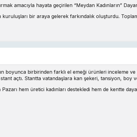
rtırmak amacıyla hayata geçirilen “Meydan Kadınların” Daya
 kuruluşları bir araya gelerek farkındalık oluşturdu. Toplam 
ün boyunca birbirinden farklı el emeği ürünleri inceleme ve s
 açtı. Stantta vatandaşlara kan şekeri, tansiyon, boy ve k
azarı hem üretici kadınları destekledi hem de kentte daya