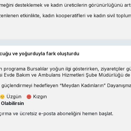
emeğini desteklemek ve kadın üreticilerin görünürlüğünü a
nlenen etkinlikte, kadın kooperatifleri ve kadın sivil toplum
ucuğu ve yoğurduyla fark oluşturdu
n programa Bursalılar yoğun ilgi gösterirken, ziyaretçiler g
 Evde Bakım ve Ambulans Hizmetleri Şube Müdürlüğü de stant
 güçlendirmeyi hedefleyen “Meydan Kadınların” Dayanışma P
Üzgün
Kızgın
labilirsin
çırma ve ücretsiz e-posta aboneliğini hemen başlat.