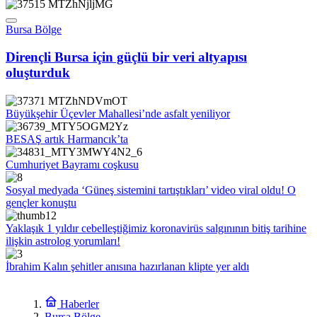
Bursa Bölge
Dirençli Bursa için güçlü bir veri altyapısı
oluşturduk
Büyükşehir Üçevler Mahallesi’nde asfalt yeniliyor
BESAŞ artık Harmancık’ta
Cumhuriyet Bayramı coşkusu
Sosyal medyada ‘Güneş sistemini tartıştıkları’ video viral oldu! O
gençler konuştu
Yaklaşık 1 yıldır cebelleştiğimiz koronavirüs salgınının bitiş tarihine
ilişkin astrolog yorumları!
İbrahim Kalın şehitler anısına hazırlanan klipte yer aldı
Haberler
Bursa Bölge