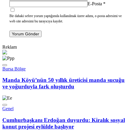
E-Posta
*
Bir dahaki sefere yorum yaptığımda kullanılmak üzere adımı, e-posta adresimi ve
web site adresimi bu tarayıcıya kaydet.
Yorum Gönder
Reklam
Bursa Bölge
Manda Köyü’nün 50 yıllık üreticisi manda sucuğu
ve yoğurduyla fark oluşturdu
Genel
Cumhurbaşkanı Erdoğan duyurdu: Kiralık sosyal
konut projesi eylülde başlıyor