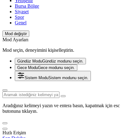
Yenişehir
Bursa Bölge
Siyaset
Spor
Genel
Mod değiştir
Mod Ayarları
Mod seçin, deneyimini kişiselleştirin.
Gündüz Modu
Gündüz modunu seçin.
Gece Modu
Gece modunu seçin.
Sistem Modu
Sistem modunu seçin.
Aradığınız kelimeyi yazın ve entera basın, kapatmak için esc
butonuna tıklayın.
Hızlı Erişim