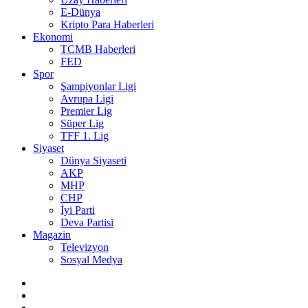
E-Dünya
Kripto Para Haberleri
Ekonomi
TCMB Haberleri
FED
Spor
Şampiyonlar Ligi
Avrupa Ligi
Premier Lig
Süper Lig
TFF 1. Lig
Siyaset
Dünya Siyaseti
AKP
MHP
CHP
İyi Parti
Deva Partisi
Magazin
Televizyon
Sosyal Medya