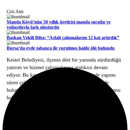
Göz Atın
Manda Köyü’nün 50 yıllık üreticisi manda sucuğu ve
yoğurduyla fark oluşturdu
Başkan Vekili Biba: “Asfalt çalışmalarını 12 kat artırdık”
Bursa’da evde tabanca ile vurulmuş halde ölü bulundu
Kestel Belediyesi, ilçenin dört bir yanında sürdürdüğü
yatırım ve hizmet çalışmalarına aralıksız devam
ediyor. Bu kapsamda Gözede Mahallesi’nde yapımı
süren çok amaçlı salon projesinde incelemelerde
bulunan Başkan Ferhat Erol, çalışmaların son durumu
hakkında bilgi aldı.
İçerisinde sağlık ocağının da yer alacağı yatırımın