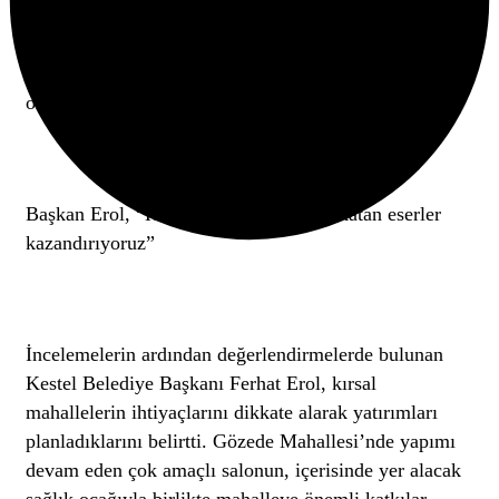
tamamlanmasıyla birlikte mahalle sakinlerinin sosyal
ve ortak yaşam ihtiyaçlarına cevap verecek önemli bir
hizmet alanı Gözede Mahallesi’ne kazandırılmış
olacak.
Başkan Erol, “Her mahallemize değer katan eserler
kazandırıyoruz”
İncelemelerin ardından değerlendirmelerde bulunan
Kestel Belediye Başkanı Ferhat Erol, kırsal
mahallelerin ihtiyaçlarını dikkate alarak yatırımları
planladıklarını belirtti. Gözede Mahallesi’nde yapımı
devam eden çok amaçlı salonun, içerisinde yer alacak
sağlık ocağıyla birlikte mahalleye önemli katkılar