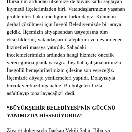
Bursa’nın ardından ülkemize de büyük katkı sağlayan
kıymetli ilçelerimizden biri. Vatandaşlarımızın yaşanan
problemleri hak etmediğinin farkındayız. Konunun
derhal çözülmesi için İnegöl Belediyemizde bir araya
geldik. İlçemizin altyapısından üstyapısına tüm
eksikliklerini, vatandaşların taleplerini ve devam eden
hizmetleri masaya yatırdık. Sahadaki
incelemelerimizin ardından hangi hizmete öncelik
vereceğimizi planlayacağız. İnşallah çalışmalarımızla
İnegöllü hemşehrilerimizin çilesine son vereceğiz.
İlçemizde altyapı yenilemeleri yapıldı. Dolayısıyla
birçok yer kazılmış halde. Bu bölgeleri hızla
asfaltlayıp toparlayacağız” dedi.
“BÜYÜKŞEHİR BELEDİYESİ’NİN GÜCÜNÜ
YANIMIZDA HİSSEDİYORUZ”
Ziyaret dolayısıyla Başkan Vekili Şahin Biba’ya