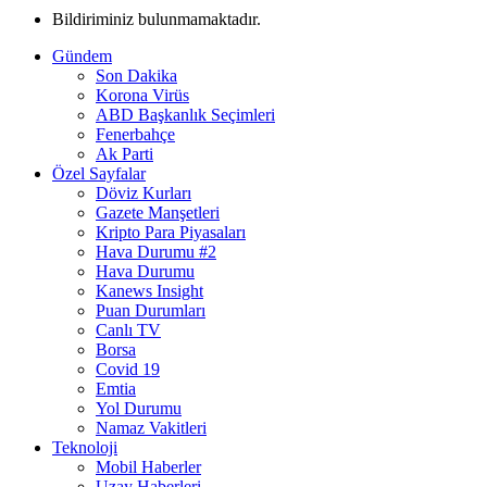
Bildiriminiz bulunmamaktadır.
Gündem
Son Dakika
Korona Virüs
ABD Başkanlık Seçimleri
Fenerbahçe
Ak Parti
Özel Sayfalar
Döviz Kurları
Gazete Manşetleri
Kripto Para Piyasaları
Hava Durumu #2
Hava Durumu
Kanews Insight
Puan Durumları
Canlı TV
Borsa
Covid 19
Emtia
Yol Durumu
Namaz Vakitleri
Teknoloji
Mobil Haberler
Uzay Haberleri