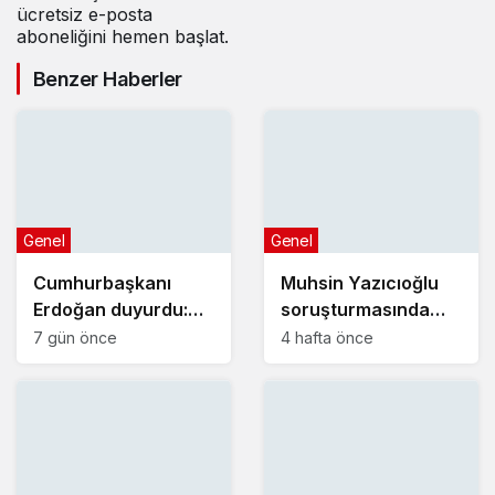
ücretsiz e-posta
aboneliğini hemen başlat.
Benzer Haberler
Genel
Genel
Cumhurbaşkanı
Muhsin Yazıcıoğlu
Erdoğan duyurdu:
soruşturmasında
Kiralık sosyal konut
yeni gelişme!
7 gün önce
4 hafta önce
projesi eylülde
başlıyor