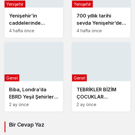
Yenişehir
Yenişehir
Yenişehir’in
700 yıllık tarihi
caddelerinde
sevda Yenişehir’de
konforlu yolculuk
yeniden hayat buldu
4 hafta önce
4 hafta önce
Genel
Genel
Biba, Londra’da
TEBRİKLER BİZİM
EBRD Yeşil Şehirler
ÇOCUKLAR
Belediye Başkanları
YENİŞEHİR’İ
2 ay önce
2 ay önce
Toplantısı’na katıldı
MAKEDONYA’DA
GURURLA TEMSİL
Bir Cevap Yaz
ETTİLER