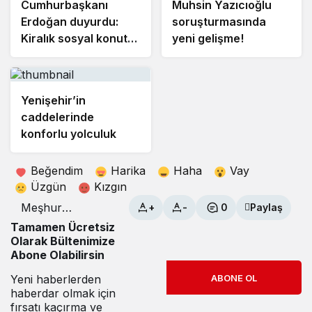
Cumhurbaşkanı
Muhsin Yazıcıoğlu
Erdoğan duyurdu:
soruşturmasında
Kiralık sosyal konut
yeni gelişme!
projesi eylülde
başlıyor
Yenişehir’in
caddelerinde
konforlu yolculuk
Beğendim
Harika
Haha
Vay
Üzgün
Kızgın
Meşhur
+
-
0
Paylaş
Yenişehir
Tamamen Ücretsiz
Ispanağı hasadı
Olarak Bültenimize
başladı
Abone Olabilirsin
Yeni haberlerden
ABONE OL
haberdar olmak için
fırsatı kaçırma ve