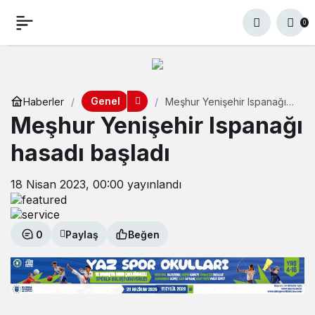
0
Genel
Haberler
Meşhur Yenişehir Ispanağı
hasadı başladı
Meşhur Yenişehir Ispanağı
hasadı başladı
18 Nisan 2023, 00:00
yayınlandı
0
Paylaş
Beğen