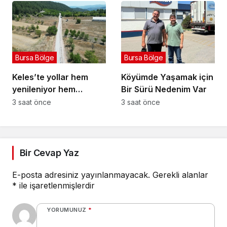
Bursa Bölge
Bursa Bölge
Keles’te yollar hem
Köyümde Yaşamak için
yenileniyor hem
Bir Sürü Nedenim Var
genişliyor
3 saat önce
3 saat önce
Bir Cevap Yaz
E-posta adresiniz yayınlanmayacak.
Gerekli alanlar
*
ile işaretlenmişlerdir
YORUMUNUZ
*