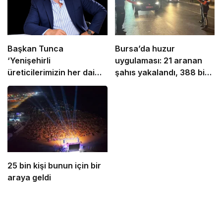
Başkan Tunca
Bursa’da huzur
‘Yenişehirli
uygulaması: 21 aranan
üreticilerimizin her daim
şahıs yakalandı, 388 bin
yanındayız’
TL ceza kesildi
25 bin kişi bunun için bir
araya geldi