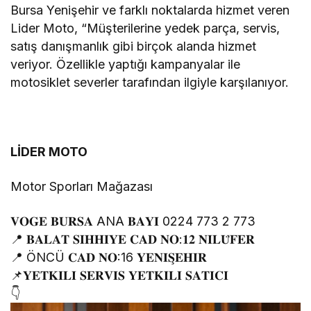
Bursa Yenişehir ve farklı noktalarda hizmet veren
Lider Moto, “Müşterilerine yedek parça, servis,
satış danışmanlık gibi birçok alanda hizmet
veriyor. Özellikle yaptığı kampanyalar ile
motosiklet severler tarafından ilgiyle karşılanıyor.
LİDER MOTO
Motor Sporları Mağazası
𝐕𝐎𝐆𝐄 𝐁𝐔𝐑𝐒𝐀 ANA 𝐁𝐀𝐘𝐈̇ 0224 773 2 773
📍 𝐁𝐀𝐋𝐀𝐓 𝐒𝐈𝐇𝐇𝐈̇𝐘𝐄 𝐂𝐀𝐃 𝐍𝐎:𝟏𝟐 𝐍𝐈̇𝐋𝐔̈𝐅𝐄𝐑
📍 ÖNCÜ 𝐂𝐀𝐃 𝐍𝐎:16 𝐘𝐄𝐍𝐈̇𝐒̧𝐄𝐇𝐈̇𝐑
📌𝐘𝐄𝐓𝐊𝐈̇𝐋𝐈̇ 𝐒𝐄𝐑𝐕𝐈̇𝐒 𝐘𝐄𝐓𝐊𝐈̇𝐋𝐈̇ 𝐒𝐀𝐓𝐈𝐂𝐈
👇