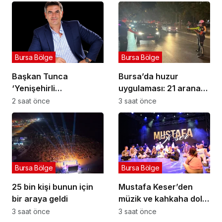
Bursa Bölge
Bursa Bölge
Başkan Tunca
Bursa’da huzur
‘Yenişehirli
uygulaması: 21 aranan
üreticilerimizin her
şahıs yakalandı, 388
2 saat önce
3 saat önce
daim yanındayız’
bin TL ceza kesildi
Bursa Bölge
Bursa Bölge
25 bin kişi bunun için
Mustafa Keser’den
bir araya geldi
müzik ve kahkaha dolu
gece
3 saat önce
3 saat önce