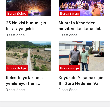
Bursa Bölge
Bursa Bölge
25 bin kişi bunun için
Mustafa Keser’den
bir araya geldi
müzik ve kahkaha dolu
gece
3 saat önce
3 saat önce
Bursa Bölge
Bursa Bölge
Keles’te yollar hem
Köyümde Yaşamak için
yenileniyor hem
Bir Sürü Nedenim Var
genişliyor
3 saat önce
3 saat önce