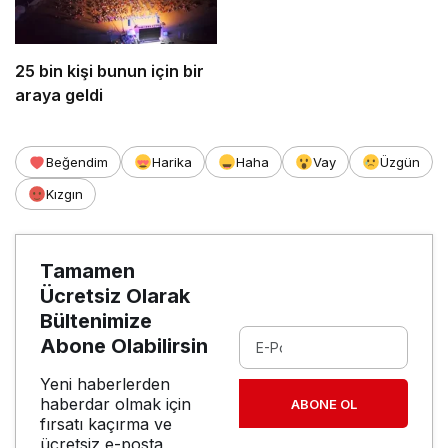
25 bin kişi bunun için bir
araya geldi
Beğendim
Harika
Haha
Vay
Üzgün
Kızgın
Tamamen
Ücretsiz Olarak
Bültenimize
Abone Olabilirsin
Yeni haberlerden
haberdar olmak için
ABONE OL
fırsatı kaçırma ve
ücretsiz e-posta