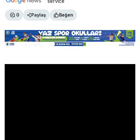
0
Paylaş
Beğen