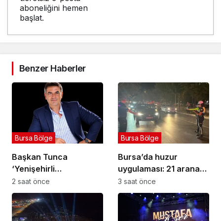
aboneliğini hemen
başlat.
Benzer Haberler
Bursa Bölge
Bursa Bölge
Başkan Tunca
Bursa’da huzur
‘Yenişehirli
uygulaması: 21 aranan
üreticilerimizin her
şahıs yakalandı, 388
2 saat önce
3 saat önce
daim yanındayız’
bin TL ceza kesildi