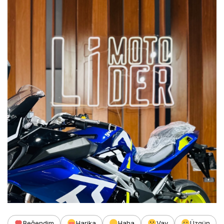
Beğendim
Harika
Haha
Vay
Üzgün