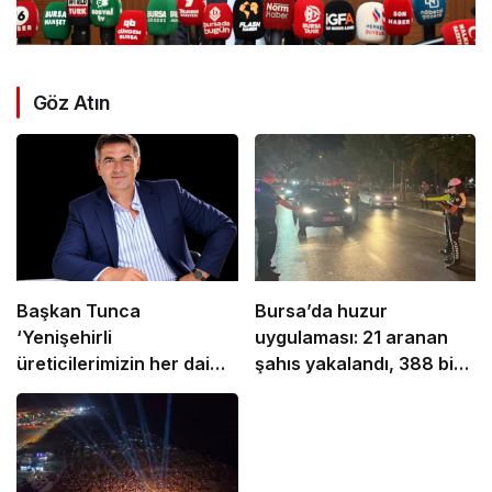
Göz Atın
Başkan Tunca
Bursa’da huzur
‘Yenişehirli
uygulaması: 21 aranan
üreticilerimizin her daim
şahıs yakalandı, 388 bin
yanındayız’
TL ceza kesildi