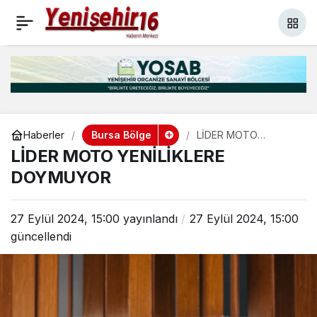
Başkan Bozbey, “Hep
+
-
0
Paylaş
beraber başaracağız”
Bursa Bölge
Haberler
LİDER MOTO
YENİLİKLERE
LİDER MOTO YENİLİKLERE
DOYMUYOR
DOYMUYOR
27 Eylül 2024, 15:00
yayınlandı
27 Eylül 2024, 15:00
güncellendi