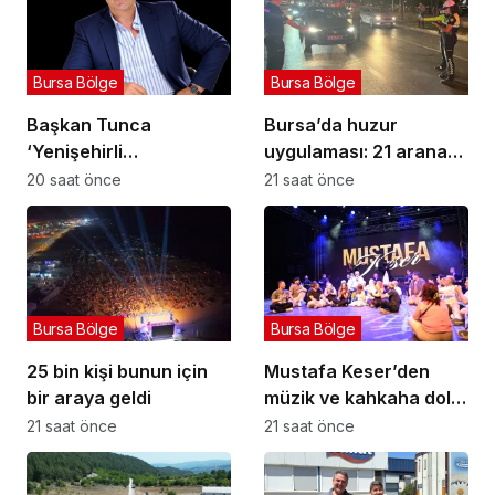
Bursa Bölge
Bursa Bölge
Başkan Tunca
Bursa’da huzur
‘Yenişehirli
uygulaması: 21 aranan
üreticilerimizin her
şahıs yakalandı, 388
20 saat önce
21 saat önce
daim yanındayız’
bin TL ceza kesildi
Bursa Bölge
Bursa Bölge
25 bin kişi bunun için
Mustafa Keser’den
bir araya geldi
müzik ve kahkaha dolu
gece
21 saat önce
21 saat önce