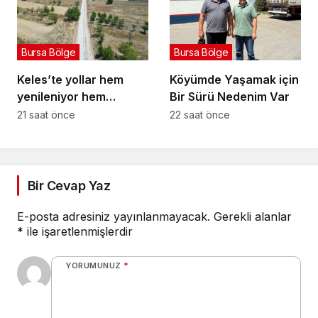
Bursa Bölge
Bursa Bölge
Keles’te yollar hem
Köyümde Yaşamak için
yenileniyor hem
Bir Sürü Nedenim Var
genişliyor
21 saat önce
22 saat önce
Bir Cevap Yaz
E-posta adresiniz yayınlanmayacak.
Gerekli alanlar
*
ile işaretlenmişlerdir
YORUMUNUZ
*