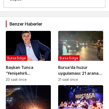
Benzer Haberler
Bursa Bölge
Bursa Bölge
Başkan Tunca
Bursa’da huzur
‘Yenişehirli
uygulaması: 21 aranan
üreticilerimizin her
şahıs yakalandı, 388
20 saat önce
21 saat önce
daim yanındayız’
bin TL ceza kesildi