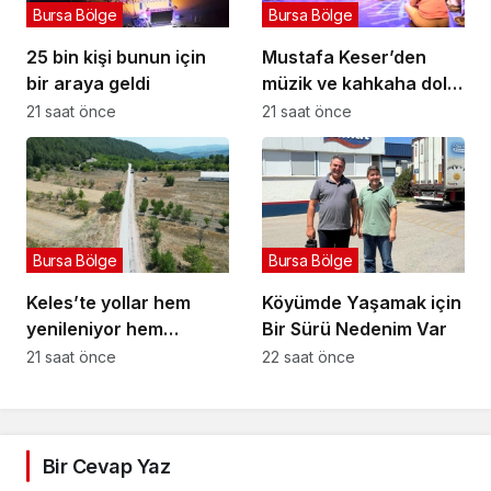
Bursa Bölge
Bursa Bölge
25 bin kişi bunun için
Mustafa Keser’den
bir araya geldi
müzik ve kahkaha dolu
gece
21 saat önce
21 saat önce
Bursa Bölge
Bursa Bölge
Keles’te yollar hem
Köyümde Yaşamak için
yenileniyor hem
Bir Sürü Nedenim Var
genişliyor
21 saat önce
22 saat önce
Bir Cevap Yaz