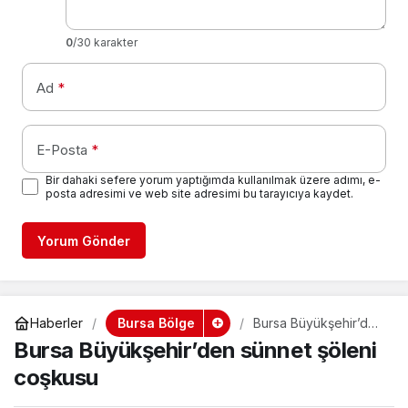
0
/30 karakter
Ad
*
E-Posta
*
Bir dahaki sefere yorum yaptığımda kullanılmak üzere adımı, e-
posta adresimi ve web site adresimi bu tarayıcıya kaydet.
Yorum Gönder
Bursa Bölge
Haberler
Bursa Büyükşehir’den
sünnet şöleni
Bursa Büyükşehir’den sünnet şöleni
coşkusu
coşkusu