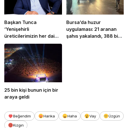
Başkan Tunca
Bursa’da huzur
‘Yenişehirli
uygulaması: 21 aranan
üreticilerimizin her daim
şahıs yakalandı, 388 bin
yanındayız’
TL ceza kesildi
25 bin kişi bunun için bir
araya geldi
Beğendim
Harika
Haha
Vay
Üzgün
Kızgın