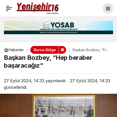
Bursa Büyükşehir’den
+
-
0
Paylaş
sünnet şöleni coşkusu
Bursa Bölge
Haberler
Başkan Bozbey, “Hep
beraber başaracağız”
Başkan Bozbey, “Hep beraber
başaracağız”
27 Eylül 2024, 14:33
yayınlandı
27 Eylül 2024, 14:33
güncellendi