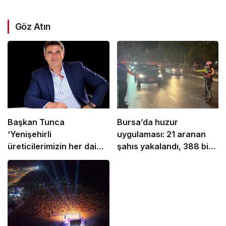
Göz Atın
Başkan Tunca
Bursa’da huzur
‘Yenişehirli
uygulaması: 21 aranan
üreticilerimizin her daim
şahıs yakalandı, 388 bin
yanındayız’
TL ceza kesildi