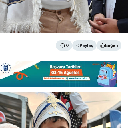
0
Paylaş
Beğen