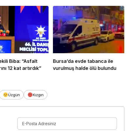
ili Biba: “Asfalt
Bursa’da evde tabanca ile
ını 12 kat artırdık”
vurulmuş halde ölü bulundu
Üzgün
Kızgın