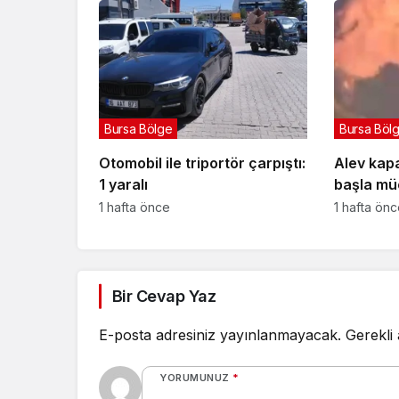
Bursa Bölge
Bursa Böl
Otomobil ile triportör çarpıştı:
Alev kapa
1 yaralı
başla müc
1 hafta önce
1 hafta ön
Bir Cevap Yaz
E-posta adresiniz yayınlanmayacak.
Gerekli
YORUMUNUZ
*