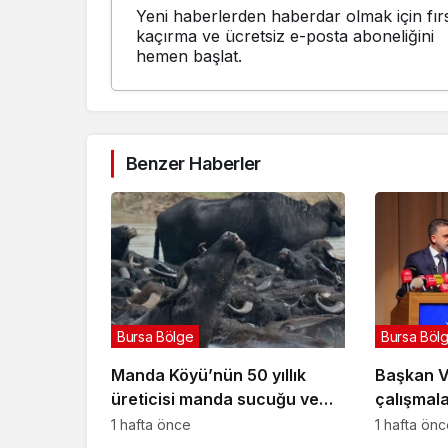
Yeni haberlerden haberdar olmak için fırs
kaçırma ve ücretsiz e-posta aboneliğini
hemen başlat.
Benzer Haberler
Bursa Bölge
Bursa Böl
Manda Köyü’nün 50 yıllık
Başkan Ve
üreticisi manda sucuğu ve
çalışmalar
yoğurduyla fark oluşturdu
1 hafta önce
1 hafta ön