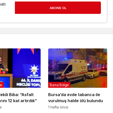
atı
ABONE OL
ge
Bursa Bölge
kili Biba: “Asfalt
Bursa’da evde tabanca ile
ını 12 kat artırdık”
vurulmuş halde ölü bulundu
ce
1 hafta önce