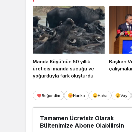
Manda Köyü’nün 50 yıllık
Başkan Vek
üreticisi manda sucuğu ve
çalışmalar
yoğurduyla fark oluşturdu
Beğendim
Harika
Haha
Vay
Tamamen Ücretsiz Olarak
Bültenimize Abone Olabilirsin