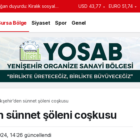
an duyurdu: Kiralık sosyal
USD
43,77
EURO
51,74
e başlıyor
Bursa Bölge
Siyaset
Spor
Genel
kşehir’den sünnet şöleni coşkusu
n sünnet şöleni coşkusu
024, 14:26
güncellendi