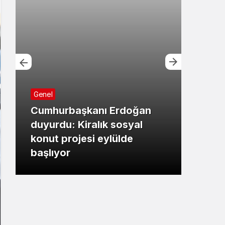
Genel
Cumhurbaşkanı Erdoğan
Bursa
duyurdu: Kiralık sosyal
konut projesi eylülde
Başk
başlıyor
çalı