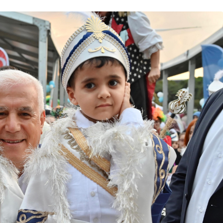
Bursa Bölge
Manda Köyü’nün 50 yıllık
üreticisi manda sucuğu ve
yoğurduyla fark oluşturdu