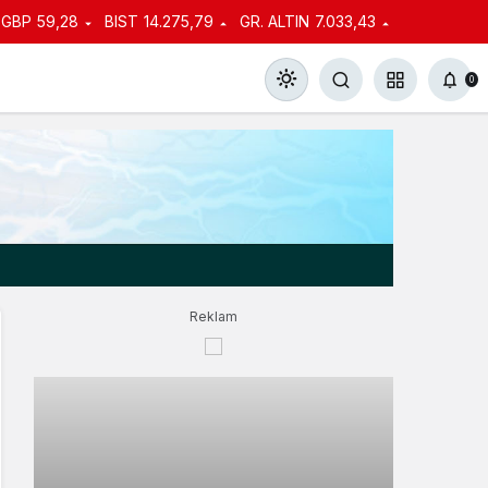
GBP
59,28
BIST
14.275,79
GR. ALTIN
7.033,43
0
Gündüz Modu
Gündüz modunu seçin.
Reklam
Gece Modu
Gece modunu seçin.
Sistem Modu
Sistem modunu seçin.