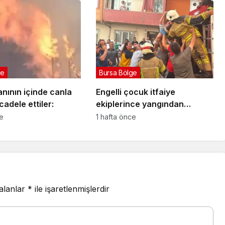
ge
Bursa Bölge
nının içinde canla
Engelli çocuk itfaiye
adele ettiler:
ekiplerince yangından
kurtarıldı
ce
1 hafta önce
 alanlar
*
ile işaretlenmişlerdir