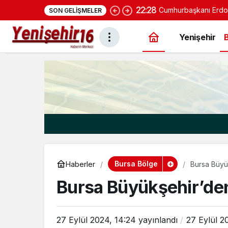
22:28
Cumhurbaşkanı Erdoğ
SON GELIŞMELER
konut projesi eylüld
Yenişehir
Bursa Bölge
Haberler
Bursa Büyü
Bursa Büyükşehir’de
27 Eylül 2024, 14:24
yayınlandı
27 Eylül 2