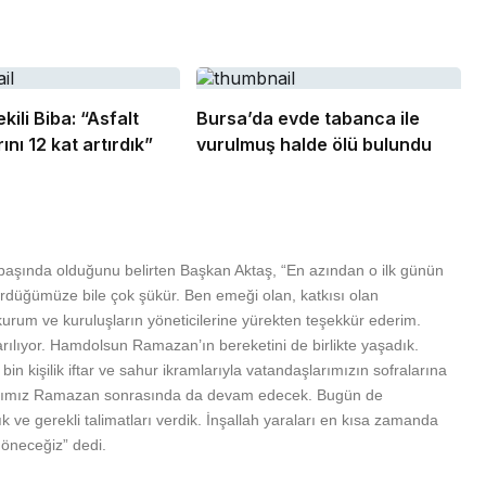
ili Biba: “Asfalt
Bursa’da evde tabanca ile
ını 12 kat artırdık”
vurulmuş halde ölü bulundu
in başında olduğunu belirten Başkan Aktaş, “En azından o ilk günün
rdüğümüze bile çok şükür. Ben emeği olan, katkısı olan
urum ve kuruluşların yöneticilerine yürekten teşekkür ederim.
sarılıyor. Hamdolsun Ramazan’ın bereketini de birlikte yaşadık.
in kişilik iftar ve sahur ikramlarıyla vatandaşlarımızın sofralarına
mlarımız Ramazan sonrasında da devam edecek. Bugün de
ık ve gerekli talimatları verdik. İnşallah yaraları en kısa zamanda
döneceğiz” dedi.