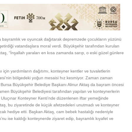
da bayramlık ve oyuncak dağıtarak depremzede çocukların yüzünü
getirdiği vatandaşlara moral verdi. Büyükşehir tarafından kurulan
ktaş, “İnşallah yaraları en kısa zamanda sarıp, o eski güzel günlere
ı için yardımların dağıtımı, konteyner kentler ve tuvaletlerin
yesi’nin bölgedeki yoğun mesaisi hız kesmiyor. Zaman zaman
n Bursa Büyükşehir Belediye Başkanı Alinur Aktaş da bayram öncesi
mamen Büyükşehir Belediyesi tarafından yapılan ve konteynerlerin
 Uluçınar Konteyner Kenti’nde düzenlenen iftar yemeğinde
taş, bu ziyaretinde de küçük afetzedeleri unutmadı ve konteyner
cak hediye etti. Başkan Aktaş, cam bebek hastalığı nedeniyle
u ise kaldığı konteynerde ziyaret edip, bayramlık kıyafet ve