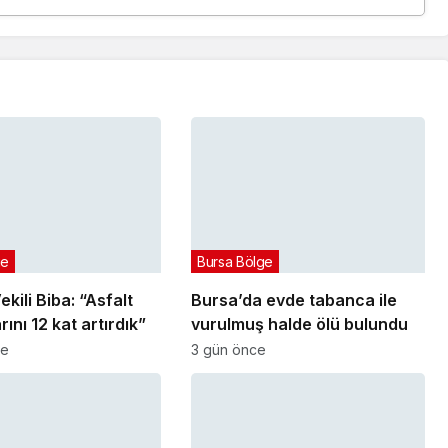
ge
Bursa Bölge
kili Biba: “Asfalt
Bursa’da evde tabanca ile
ını 12 kat artırdık”
vurulmuş halde ölü bulundu
ce
3 gün önce