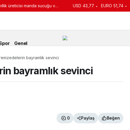
llık üreticisi manda sucuğu ve
USD
43,77
EURO
51,74
turdu
Spor
Genel
emzedelerin bayramlık sevinci
in bayramlık sevinci
0
Paylaş
Beğen