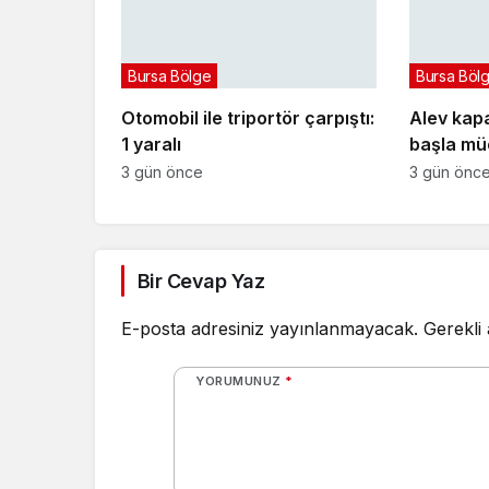
Bursa Bölge
Bursa Böl
Otomobil ile triportör çarpıştı:
Alev kapa
1 yaralı
başla müc
3 gün önce
3 gün önc
Bir Cevap Yaz
E-posta adresiniz yayınlanmayacak.
Gerekli
YORUMUNUZ
*