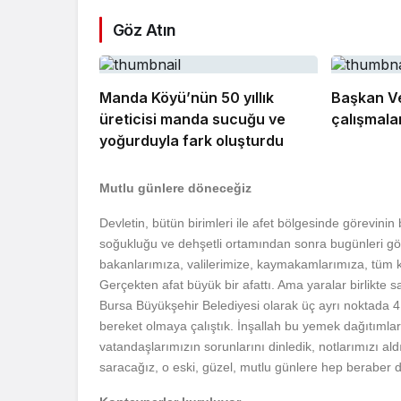
Göz Atın
Manda Köyü’nün 50 yıllık
Başkan Vek
üreticisi manda sucuğu ve
çalışmalar
yoğurduyla fark oluşturdu
Mutlu günlere döneceğiz
Devletin, bütün birimleri ile afet bölgesinde görevin
soğukluğu ve dehşetli ortamından sonra bugünleri gö
bakanlarımıza, valilerimize, kaymakamlarımıza, tüm k
Gerçekten afat büyük bir afattı. Ama yaralar birlikte 
Bursa Büyükşehir Belediyesi olarak üç ayrı noktada 4 b
bereket olmaya çalıştık. İnşallah bu yemek dağıtı
vatandaşlarımızın sorunlarını dinledik, notlarımızı ald
saracağız, o eski, güzel, mutlu günlere hep beraber 