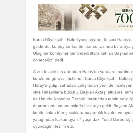
Bursa Büyükşehir Belediyesi, bayram öncesi Hatay’
güldürdü, konteyner kentte iftar sofrasında bir araya 
Uluçınar konteyner kentindeki iftara katılan Başkan A
döneceğiz” dedi.
Asrın felaketinin ardından Hatay’da yaraların sarılmas
kurulumu görevini üstlenen Bursa Büyükşehir Beledi
Hatay’a gidip, sahadaki çalışmaları yerinde inceleye
yine Hataylılarla buluştu. Başkan Aktaş, altyapısı ta
de Umuda Koşanlar Derneği tarafından temin edildiği
depremzede vatandaşlarla bir araya geldi. Başkan Ak
kentte kalan tüm çocuklara bayramlık kıyafet ve oyun
yatağından kalkamayan 7 yaşındaki Yusuf Berberoğlu’n
oyuncağını teslim etti.