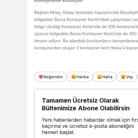
Konteynerler kuruluyor
Başkan Aktaş, Hatay temasları kapsamında Büyükşehi
bölgedeki Bursa Konteyner Kenti’ndeki çalışmaları yeri
bölge Uludağ Konteyner Kenti’nde de 500 konteynerle
üçüncü bölgedeki Bursa Konteyner Kenti’nde de 450 k
devam ediyor. Bu alandaki kurulumların tamamlanması
konteynerden oluşan 3 konteyner kent Hatay’a kazand
Beğendim
Harika
Haha
Vay
Tamamen Ücretsiz Olarak
Bültenimize Abone Olabilirsin
Yeni haberlerden haberdar olmak için fırs
kaçırma ve ücretsiz e-posta aboneliğini
hemen başlat.