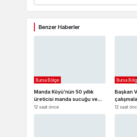
Benzer Haberler
Bursa Bölge
Bursa Böl
Manda Köyü’nün 50 yıllık
Başkan Ve
üreticisi manda sucuğu ve
çalışmalar
yoğurduyla fark oluşturdu
12 saat önce
12 saat ön