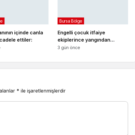
ge
Bursa Bölge
nının içinde canla
Engelli çocuk itfaiye
adele ettiler:
ekiplerince yangından
kurtarıldı
e
3 gün önce
 alanlar
*
ile işaretlenmişlerdir