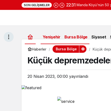
22:31
Manda Köyü’nün 50 yı
SON GELIŞMELER
yoğurduyla fark oluş
Yenişehir
Bursa Bölge
Siyaset
Bursa Bölge
Haberler
Küçük depr
Küçük depremzedeler
20 Nisan 2023, 00:00
yayınlandı