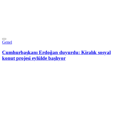
Genel
Cumhurbaşkanı Erdoğan duyurdu: Kiralık sosyal
konut projesi eylülde başlıyor