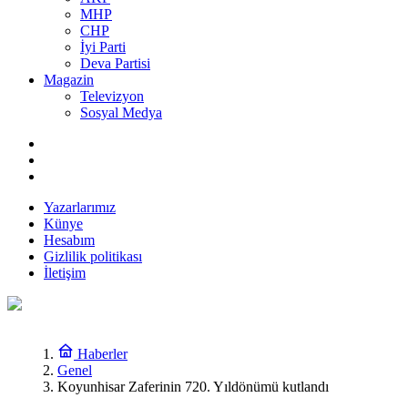
MHP
CHP
İyi Parti
Deva Partisi
Magazin
Televizyon
Sosyal Medya
Yazarlarımız
Künye
Hesabım
Gizlilik politikası
İletişim
Haberler
Genel
Koyunhisar Zaferinin 720. Yıldönümü kutlandı