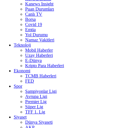
Kanews Insight
Puan Durumları
Canlı TV
Borsa
Covid 19
Emtia
Yol Durumu
Namaz Vakitleri
Teknoloji
Mobil Haberler
Uzay Haberleri
E-Dünya
Kripto Para Haberleri
Ekonomi
TCMB Haberleri
FED
Spor
Şampiyonlar Ligi
Avrupa Ligi
Premier Lig
Süper Lig
TFF 1. Lig
Siyaset
Dünya Siyaseti
AKP