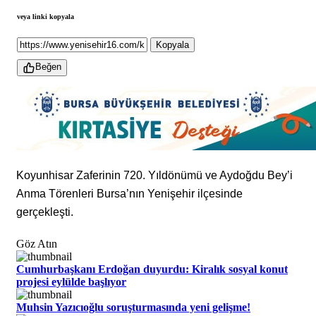
veya linki kopyala
Kopyala
Beğen
Koyunhisar Zaferinin 720. Yıldönümü ve Aydoğdu Bey’i
Anma Törenleri Bursa’nın Yenişehir ilçesinde
gerçekleşti.
Göz Atın
Cumhurbaşkanı Erdoğan duyurdu: Kiralık sosyal konut
projesi eylülde başlıyor
Muhsin Yazıcıoğlu soruşturmasında yeni gelişme!