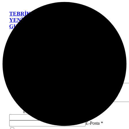
TEBRİKLER BİZİM ÇOCUKLAR
YENİŞEHİR’İ MAKEDONYA’DA
GURURLA TEMSİL ETTİLER
Genel
1 ay önce
Bir Cevap Yaz
E-posta adresiniz yayınlanmayacak.
Gerekli alanlar
*
ile
işaretlenmişlerdir
Yorumunuz
*
0
/30 karakter
Ad
*
E-Posta
*