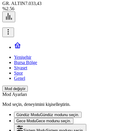
GR. ALTIN
7.033,43
%2.56
Yenişehir
Bursa Bölge
Siyaset
Spor
Genel
Mod değiştir
Mod Ayarları
Mod seçin, deneyimini kişiselleştirin.
Gündüz Modu
Gündüz modunu seçin.
Gece Modu
Gece modunu seçin.
Sistem Modu
Sistem modunu seçin.