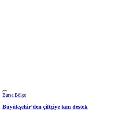
Bursa Bölge
Büyükşehir’den çiftçiye tam destek