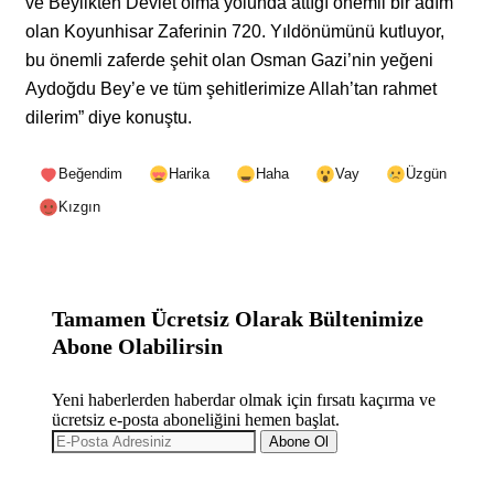
ve Beylikten Devlet olma yolunda attığı önemli bir adım
olan Koyunhisar Zaferinin 720. Yıldönümünü kutluyor,
bu önemli zaferde şehit olan Osman Gazi’nin yeğeni
Aydoğdu Bey’e ve tüm şehitlerimize Allah’tan rahmet
dilerim” diye konuştu.
Beğendim
Harika
Haha
Vay
Üzgün
Kızgın
Tamamen Ücretsiz Olarak Bültenimize
Abone Olabilirsin
Yeni haberlerden haberdar olmak için fırsatı kaçırma ve
ücretsiz e-posta aboneliğini hemen başlat.
Abone Ol