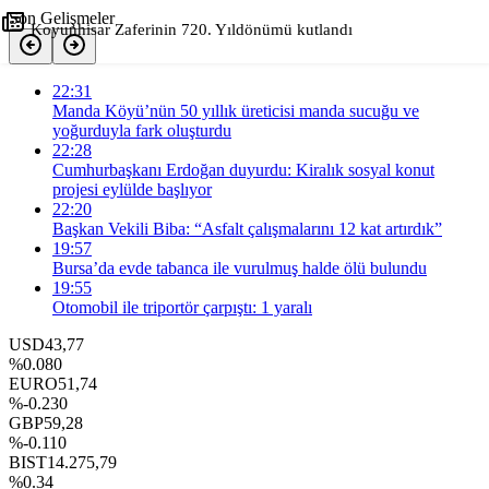
Son Gelişmeler
Koyunhisar Zaferinin 720. Yıldönümü kutlandı
+
-
0
22:31
Paylaş
Manda Köyü’nün 50 yıllık üreticisi manda sucuğu ve
yoğurduyla fark oluşturdu
22:28
Cumhurbaşkanı Erdoğan duyurdu: Kiralık sosyal konut
projesi eylülde başlıyor
22:20
Başkan Vekili Biba: “Asfalt çalışmalarını 12 kat artırdık”
19:57
Bursa’da evde tabanca ile vurulmuş halde ölü bulundu
19:55
Otomobil ile triportör çarpıştı: 1 yaralı
USD
43,77
%0.080
EURO
51,74
%-0.230
GBP
59,28
%-0.110
BIST
14.275,79
%0.34