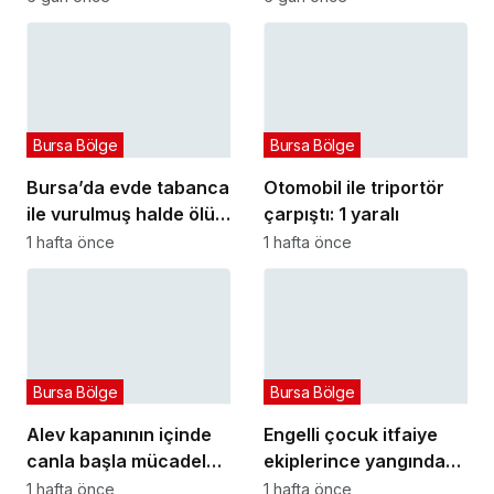
fark oluşturdu
Bursa Bölge
Bursa Bölge
Bursa’da evde tabanca
Otomobil ile triportör
ile vurulmuş halde ölü
çarpıştı: 1 yaralı
bulundu
1 hafta önce
1 hafta önce
Bursa Bölge
Bursa Bölge
Alev kapanının içinde
Engelli çocuk itfaiye
canla başla mücadele
ekiplerince yangından
ettiler:
kurtarıldı
1 hafta önce
1 hafta önce