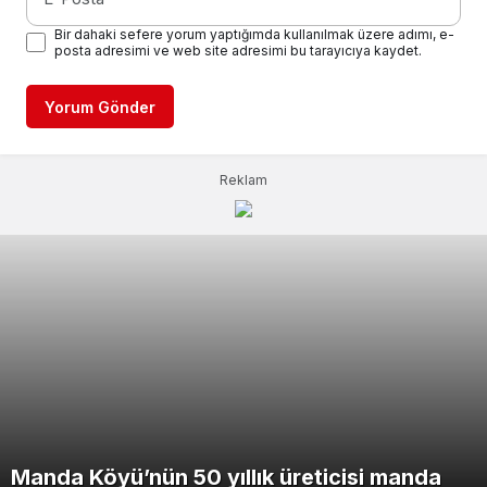
Bir dahaki sefere yorum yaptığımda kullanılmak üzere adımı, e-
posta adresimi ve web site adresimi bu tarayıcıya kaydet.
Yorum Gönder
Reklam
Manda Köyü’nün 50 yıllık üreticisi manda
Cumhurbaşkanı Erdoğan duyurdu: Kiralık
Başkan Vekili Biba: “Asfalt çalışmalarını 12
Bursa’da evde tabanca ile vurulmuş halde
Alev kapanının içinde canla başla mücadele
Engelli çocuk itfaiye ekiplerince yangından
Minikler Güreş Türkiye Şampiyonası’na
Dirençli Bursa için güçlü bir veri altyapısı