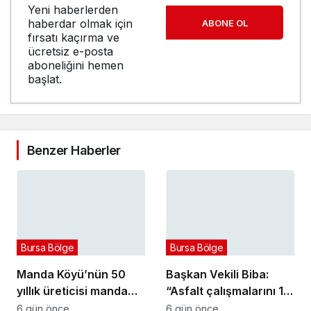
Yeni haberlerden
haberdar olmak için
ABONE OL
fırsatı kaçırma ve
ücretsiz e-posta
aboneliğini hemen
başlat.
Benzer Haberler
Bursa Bölge
Bursa Bölge
Manda Köyü’nün 50
Başkan Vekili Biba:
yıllık üreticisi manda
“Asfalt çalışmalarını 12
sucuğu ve yoğurduyla
kat artırdık”
6 gün önce
6 gün önce