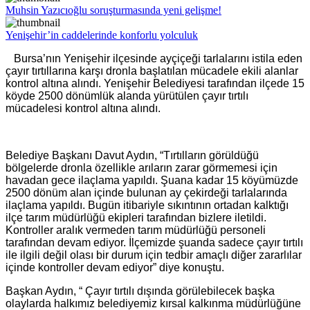
Muhsin Yazıcıoğlu soruşturmasında yeni gelişme!
Yenişehir’in caddelerinde konforlu yolculuk
Bursa’nın Yenişehir ilçesinde ayçiçeği tarlalarını istila eden
çayır tırtıllarına karşı dronla başlatılan mücadele ekili alanlar
kontrol altına alındı. Yenişehir Belediyesi tarafından ilçede 15
köyde 2500 dönümlük alanda yürütülen çayır tırtılı
mücadelesi kontrol altına alındı.
Belediye Başkanı Davut Aydın, “Tırtılların görüldüğü
bölgelerde dronla özellikle arıların zarar görmemesi için
havadan gece ilaçlama yapıldı. Şuana kadar 15 köyümüzde
2500 dönüm alan içinde bulunan ay çekirdeği tarlalarında
ilaçlama yapıldı. Bugün itibariyle sıkıntının ortadan kalktığı
ilçe tarım müdürlüğü ekipleri tarafından bizlere iletildi.
Kontroller aralık vermeden tarım müdürlüğü personeli
tarafından devam ediyor. İlçemizde şuanda sadece çayır tırtılı
ile ilgili değil olası bir durum için tedbir amaçlı diğer zararlılar
içinde kontroller devam ediyor” diye konuştu.
Başkan Aydın, “ Çayır tırtılı dışında görülebilecek başka
olaylarda halkımız belediyemiz kırsal kalkınma müdürlüğüne