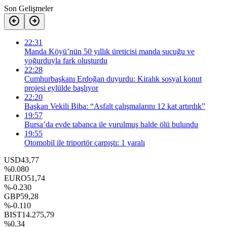
Son Gelişmeler
22:31
Manda Köyü’nün 50 yıllık üreticisi manda sucuğu ve
yoğurduyla fark oluşturdu
22:28
Cumhurbaşkanı Erdoğan duyurdu: Kiralık sosyal konut
projesi eylülde başlıyor
22:20
Başkan Vekili Biba: “Asfalt çalışmalarını 12 kat artırdık”
19:57
Bursa’da evde tabanca ile vurulmuş halde ölü bulundu
19:55
Otomobil ile triportör çarpıştı: 1 yaralı
USD
43,77
%0.080
EURO
51,74
%-0.230
GBP
59,28
%-0.110
BIST
14.275,79
%0.34