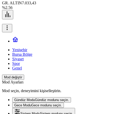
GR. ALTIN
7.033,43
%2.56
Yenişehir
Bursa Bölge
Siyaset
Spor
Genel
Mod değiştir
Mod Ayarları
Mod seçin, deneyimini kişiselleştirin.
Gündüz Modu
Gündüz modunu seçin.
Gece Modu
Gece modunu seçin.
Sistem Modu
Sistem modunu seçin.