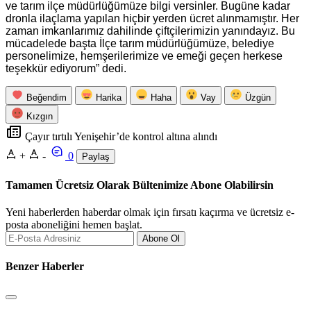
ve tarım ilçe müdürlüğümüze bilgi versinler. Bugüne kadar
dronla ilaçlama yapılan hiçbir yerden ücret alınmamıştır. Her
zaman imkanlarımız dahilinde çiftçilerimizin yanındayız. Bu
mücadelede başta İlçe tarım müdürlüğümüze, belediye
personelimize, hemşerilerimize ve emeği geçen herkese
teşekkür ediyorum” dedi.
Beğendim
Harika
Haha
Vay
Üzgün
Kızgın
Çayır tırtılı Yenişehir’de kontrol altına alındı
+
-
0
Paylaş
Tamamen Ücretsiz Olarak Bültenimize Abone Olabilirsin
Yeni haberlerden haberdar olmak için fırsatı kaçırma ve ücretsiz e-
posta aboneliğini hemen başlat.
Abone Ol
Benzer Haberler