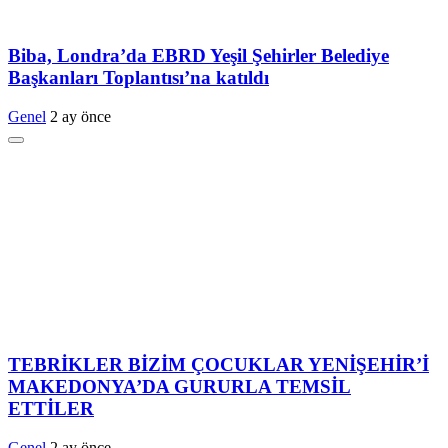
Biba, Londra’da EBRD Yeşil Şehirler Belediye
Başkanları Toplantısı’na katıldı
Genel
2 ay önce
TEBRİKLER BİZİM ÇOCUKLAR YENİŞEHİR’İ
MAKEDONYA’DA GURURLA TEMSİL
ETTİLER
Genel
2 ay önce