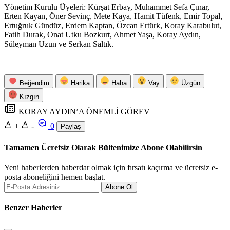
Yönetim Kurulu Üyeleri: Kürşat Erbay, Muhammet Sefa Çınar,
Erten Kayan, Öner Sevinç, Mete Kaya, Hamit Tüfenk, Emir Topal,
Ertuğruk Gündüz, Erdem Kaptan, Özcan Ertürk, Koray Karabulut,
Fatih Durak, Onat Utku Bozkurt, Ahmet Yaşa, Koray Aydın,
Süleyman Uzun ve Serkan Saltık.
Beğendim
Harika
Haha
Vay
Üzgün
Kızgın
KORAY AYDIN’A ÖNEMLİ GÖREV
+
-
0
Paylaş
Tamamen Ücretsiz Olarak Bültenimize Abone Olabilirsin
Yeni haberlerden haberdar olmak için fırsatı kaçırma ve ücretsiz e-
posta aboneliğini hemen başlat.
Abone Ol
Benzer Haberler