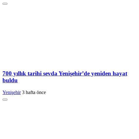
700 yıllık tarihi sevda Yenişehir’de yeniden hayat
buldu
Yenişehir
3 hafta önce