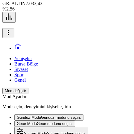
GR. ALTIN
7.033,43
%2.56
Yenişehir
Bursa Bölge
Siyaset
Spor
Genel
Mod değiştir
Mod Ayarları
Mod seçin, deneyimini kişiselleştirin.
Gündüz Modu
Gündüz modunu seçin.
Gece Modu
Gece modunu seçin.
Sistem Modu
Sistem modunu seçin.