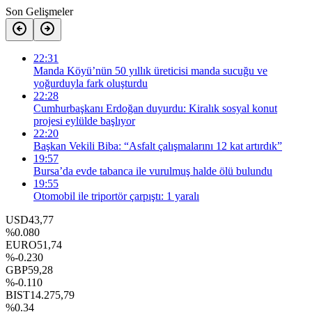
Son Gelişmeler
22:31
Manda Köyü’nün 50 yıllık üreticisi manda sucuğu ve
yoğurduyla fark oluşturdu
22:28
Cumhurbaşkanı Erdoğan duyurdu: Kiralık sosyal konut
projesi eylülde başlıyor
22:20
Başkan Vekili Biba: “Asfalt çalışmalarını 12 kat artırdık”
19:57
Bursa’da evde tabanca ile vurulmuş halde ölü bulundu
19:55
Otomobil ile triportör çarpıştı: 1 yaralı
USD
43,77
%0.080
EURO
51,74
%-0.230
GBP
59,28
%-0.110
BIST
14.275,79
%0.34