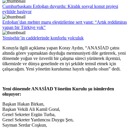
Cumhurbaşkanı Erdoğan duyurdu: Kiralık sosyal konut projesi
eylülde başlıyor
Erdoğan’dan mehter marşı eleştirilerine sert yanıt: “Artık reddimiras
yapan bir Türkiye yok”
Yenişehir’in caddelerinde konforlu yolculuk
Konuyla ilgili açıklama yapan Koray Aydın, “ANASİAD çatısı
altında görev yapmaktan duyduğu memnuniyeti dile getirerek, yeni
dönemde yoğun ve özverili bir çalışma süreci yürüterek ilçemizi,
ülkemizde ve dünya genelinde en iyi şekilde temsil etmek için
çalışacağım. Yeni yönetim kurulumuz hayırlı uğurlu olsun” dedi.
Yeni dönemde ANASİAD Yönetim Kurulu şu isimlerden
oluşuyor:
Başkan Hakan Birkan,
Başkan Vekili Ali Kamil Goral,
Genel Sekreter Ergün Turba,
Genel Sekreter Yardımcısı Duygu Şen,
Sayman Serdar Coşkun,