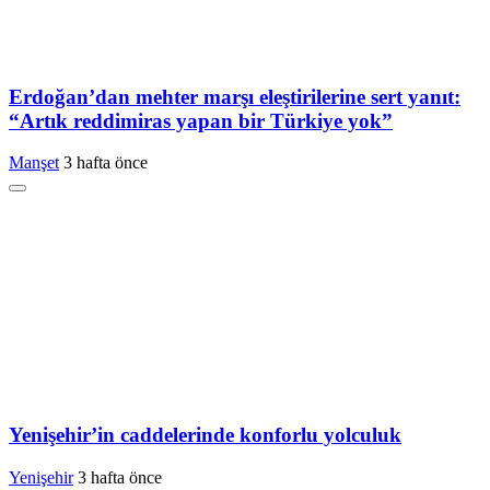
Erdoğan’dan mehter marşı eleştirilerine sert yanıt:
“Artık reddimiras yapan bir Türkiye yok”
Manşet
3 hafta önce
Yenişehir’in caddelerinde konforlu yolculuk
Yenişehir
3 hafta önce