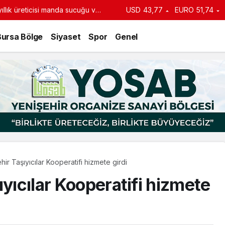
USD
43,77
EURO
51,74
turdu
Bursa Bölge
Siyaset
Spor
Genel
hir Taşıyıcılar Kooperatifi hizmete girdi
ıyıcılar Kooperatifi hizmete