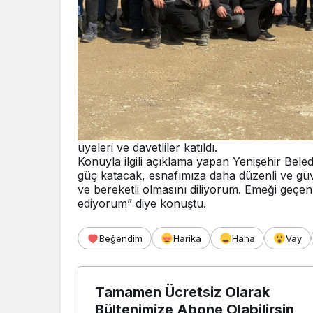
üyeleri ve davetliler katıldı.
Konuyla ilgili açıklama yapan Yenişehir Beledi
güç katacak, esnafımıza daha düzenli ve güv
ve bereketli olmasını diliyorum. Emeği
geçen 
ediyorum” diye konuştu.
Beğendim
Harika
Haha
Vay
Tamamen Ücretsiz Olarak
Bültenimize Abone Olabilirsin