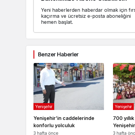
Yeni haberlerden haberdar olmak için fırs
kaçırma ve ücretsiz e-posta aboneliğini
hemen başlat.
Benzer Haberler
Yenişehir
Yenişehir
Yenişehir’in caddelerinde
700 yıllık
konforlu yolculuk
Yenişehi
buldu
3 hafta önce
3 hafta ön