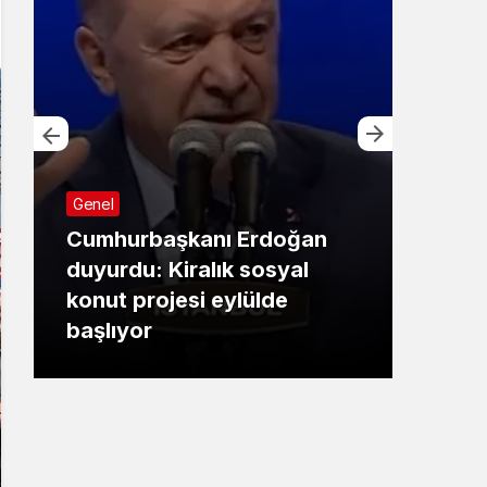
Genel
Cumhurbaşkanı Erdoğan
Bursa
duyurdu: Kiralık sosyal
konut projesi eylülde
Başk
başlıyor
çalı