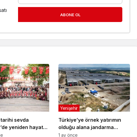
atı
ABONE OL
Yenişehir
 tarihi sevda
Türkiye’ye örnek yatırımın
r’de yeniden hayat
olduğu alana jandarma
karakolu yapılıyor
ce
1 ay önce