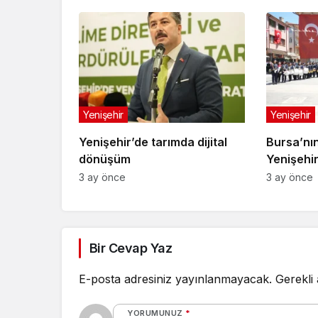
Yenişehir
Yenişehir
Yenişehir’de tarımda dijital
Bursa’nın
dönüşüm
Yenişehi
3 ay önce
3 ay önce
Bir Cevap Yaz
E-posta adresiniz yayınlanmayacak.
Gerekli
YORUMUNUZ
*