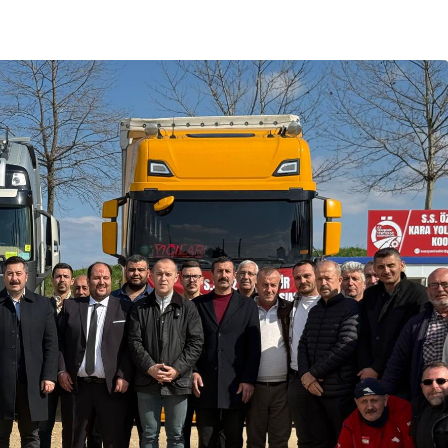
Bursa Bölge
Manda Köyü’nün 50 yıllık
üreticisi manda sucuğu ve
yoğurduyla fark oluşturdu