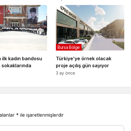
Bursa Bölge
 ilk kadın bandosu
Türkiye’ye örnek olacak
r sokaklarında
proje açılış gün sayıyor
3 ay önce
 alanlar
*
ile işaretlenmişlerdir