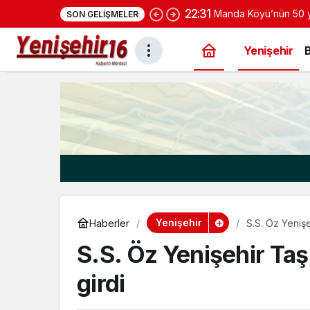
SON GELIŞMELER
yoğurduyla fark oluş
Yenişehir
Yenişehir
Haberler
S.S. Öz Yenişe
S.S. Öz Yenişehir Taş
girdi