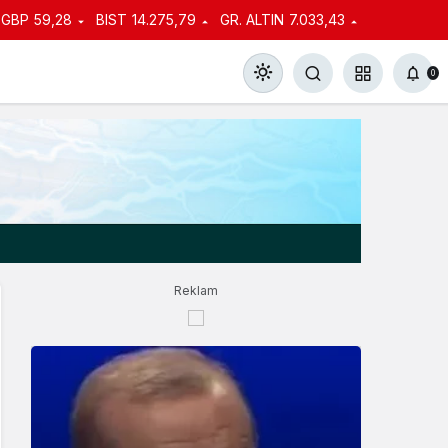
GBP
59,28
BIST
14.275,79
GR. ALTIN
7.033,43
0
Gündüz Modu
Gündüz modunu seçin.
Reklam
Gece Modu
Gece modunu seçin.
Sistem Modu
Sistem modunu seçin.