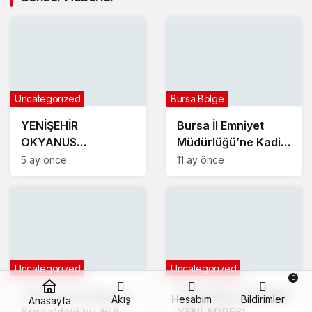
Uncategorized
Bursa Bölge
YENİŞEHİR
Bursa İl Emniyet
OKYANUS
Müdürlüğü’ne Kadir
KOLEJİNDEN
Gökçe atandı
5 ay önce
11 ay önce
MUHTEŞEM NEVRUZ
ETKİNLİKLERİ
Uncategorized
Uncategorized
0
Türkiye’nin ihtiyacını
GENÇLİĞE YATIRIMIN
Akış
Hesabım
Bildirimler
Anasayfa