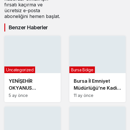
fırsatı kaçırma ve
ücretsiz e-posta
aboneliğini hemen başlat.
Benzer Haberler
Uncategorized
Bursa Bölge
YENİŞEHİR
Bursa İl Emniyet
OKYANUS
Müdürlüğü’ne Kadir
KOLEJİNDEN
Gökçe atandı
5 ay önce
11 ay önce
MUHTEŞEM NEVRUZ
ETKİNLİKLERİ