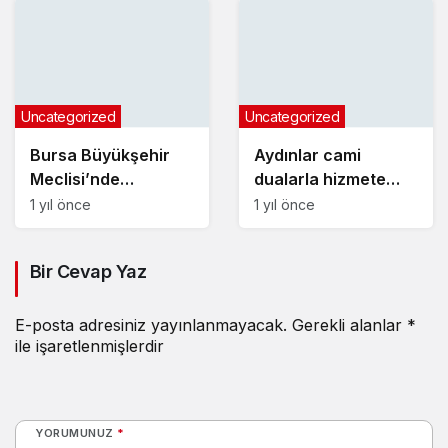
Uncategorized
Uncategorized
Bursa Büyükşehir
Aydınlar cami
Meclisi’nde
dualarla hizmete
komisyon seçimleri
girdi
1 yıl önce
1 yıl önce
yapıldı
Bir Cevap Yaz
E-posta adresiniz yayınlanmayacak.
Gerekli alanlar
*
ile işaretlenmişlerdir
YORUMUNUZ
*