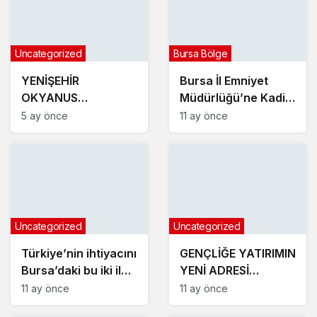
Uncategorized
Bursa Bölge
YENİŞEHİR
Bursa İl Emniyet
OKYANUS
Müdürlüğü’ne Kadir
KOLEJİNDEN
Gökçe atandı
5 ay önce
11 ay önce
MUHTEŞEM NEVRUZ
ETKİNLİKLERİ
Uncategorized
Uncategorized
Türkiye’nin ihtiyacını
GENÇLİĞE YATIRIMIN
Bursa’daki bu iki ilçe
YENİ ADRESİ
üretiyor
KARACABEY
11 ay önce
11 ay önce