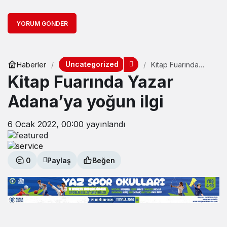
YORUM GÖNDER
Uncategorized
Haberler
Kitap Fuarında
Yazar Adana’ya
Kitap Fuarında Yazar
yoğun ilgi
Adana’ya yoğun ilgi
6 Ocak 2022, 00:00
yayınlandı
0
Paylaş
Beğen