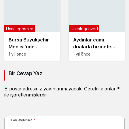
Uncategorized
Uncategorized
Bursa Büyükşehir
Aydınlar cami
Meclisi’nde
dualarla hizmete
komisyon seçimleri
girdi
1 yıl önce
1 yıl önce
yapıldı
Bir Cevap Yaz
E-posta adresiniz yayınlanmayacak.
Gerekli alanlar
*
ile işaretlenmişlerdir
YORUMUNUZ
*