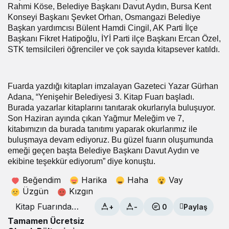
Rahmi Köse, Belediye Başkanı Davut Aydın, Bursa Kent
Konseyi Başkanı Şevket Orhan, Osmangazi Belediye
Başkan yardımcısı Bülent Hamdi Cingil, AK Parti İlçe
Başkanı Fikret Hatipoğlu, İYİ Parti ilçe Başkanı Ercan Özel,
STK temsilcileri öğrenciler ve çok sayıda kitapsever katıldı.
Fuarda yazdığı kitapları imzalayan Gazeteci Yazar Gürhan
Adana, “Yenişehir Belediyesi 3. Kitap Fuarı başladı.
Burada yazarlar kitaplarını tanıtarak okurlarıyla buluşuyor.
Son Haziran ayında çıkan Yağmur Meleğim ve 7,
kitabımızın da burada tanıtımı yaparak okurlarımız ile
buluşmaya devam ediyoruz. Bu güzel fuarın oluşumunda
emeği geçen başta Belediye Başkanı Davut Aydın ve
ekibine teşekkür ediyorum” diye konuştu.
Beğendim
Harika
Haha
Vay
Üzgün
Kızgın
Kitap Fuarında
+
-
0
Paylaş
Yazar Adana’ya
Tamamen Ücretsiz
yoğun ilgi