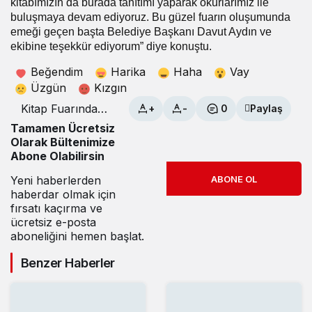
kitabımızın da burada tanıtımı yaparak okurlarımız ile
buluşmaya devam ediyoruz. Bu güzel fuarın oluşumunda
emeği geçen başta Belediye Başkanı Davut Aydın ve
ekibine teşekkür ediyorum” diye konuştu.
Beğendim
Harika
Haha
Vay
Üzgün
Kızgın
Kitap Fuarında
+
-
0
Paylaş
Yazar Adana’ya
Tamamen Ücretsiz
yoğun ilgi
Olarak Bültenimize
Abone Olabilirsin
Yeni haberlerden
ABONE OL
haberdar olmak için
fırsatı kaçırma ve
ücretsiz e-posta
aboneliğini hemen başlat.
Benzer Haberler