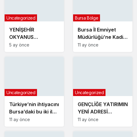
Uncategorized
Bursa Bölge
YENİŞEHİR
Bursa İl Emniyet
OKYANUS
Müdürlüğü’ne Kadir
KOLEJİNDEN
Gökçe atandı
5 ay önce
11 ay önce
MUHTEŞEM NEVRUZ
ETKİNLİKLERİ
Uncategorized
Uncategorized
Türkiye’nin ihtiyacını
GENÇLİĞE YATIRIMIN
Bursa’daki bu iki ilçe
YENİ ADRESİ
üretiyor
KARACABEY
11 ay önce
11 ay önce