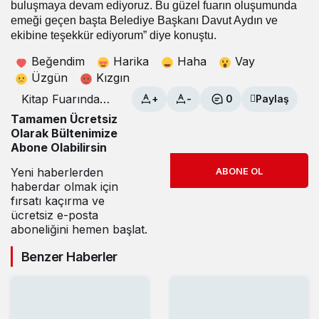
buluşmaya devam ediyoruz. Bu güzel fuarın oluşumunda
emeği geçen başta Belediye Başkanı Davut Aydın ve
ekibine teşekkür ediyorum” diye konuştu.
Beğendim
Harika
Haha
Vay
Üzgün
Kızgın
Kitap Fuarında
+
-
0
Paylaş
Yazar Adana’ya
Tamamen Ücretsiz
yoğun ilgi
Olarak Bültenimize
Abone Olabilirsin
Yeni haberlerden
ABONE OL
haberdar olmak için
fırsatı kaçırma ve
ücretsiz e-posta
aboneliğini hemen başlat.
Benzer Haberler