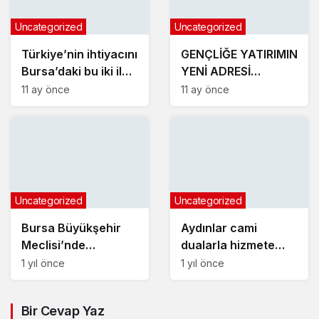
Uncategorized
Uncategorized
Türkiye’nin ihtiyacını
GENÇLİĞE YATIRIMIN
Bursa’daki bu iki ilçe
YENİ ADRESİ
üretiyor
KARACABEY
11 ay önce
11 ay önce
Uncategorized
Uncategorized
Bursa Büyükşehir
Aydınlar cami
Meclisi’nde
dualarla hizmete
komisyon seçimleri
girdi
1 yıl önce
1 yıl önce
yapıldı
Bir Cevap Yaz