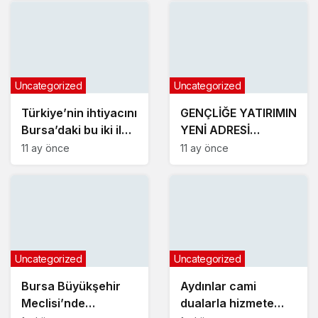
ETKİNLİKLERİ
Uncategorized
Uncategorized
Türkiye’nin ihtiyacını
GENÇLİĞE YATIRIMIN
Bursa’daki bu iki ilçe
YENİ ADRESİ
üretiyor
KARACABEY
11 ay önce
11 ay önce
Uncategorized
Uncategorized
Bursa Büyükşehir
Aydınlar cami
Meclisi’nde
dualarla hizmete