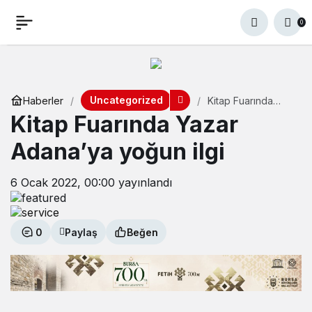
0
Uncategorized
Haberler
Kitap Fuarında
Yazar Adana’ya
Kitap Fuarında Yazar
yoğun ilgi
Adana’ya yoğun ilgi
6 Ocak 2022, 00:00
yayınlandı
0
Paylaş
Beğen