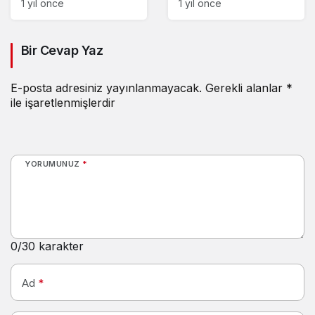
komisyon seçimleri
girdi
1 yıl önce
1 yıl önce
yapıldı
Bir Cevap Yaz
E-posta adresiniz yayınlanmayacak.
Gerekli alanlar
*
ile işaretlenmişlerdir
YORUMUNUZ
*
0
/30 karakter
Ad
*