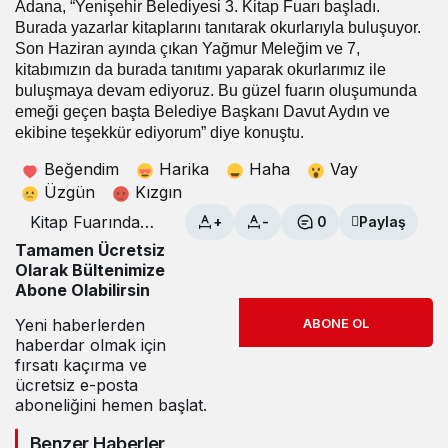
Adana, “Yenişehir Belediyesi 3. Kitap Fuarı başladı.
Burada yazarlar kitaplarını tanıtarak okurlarıyla buluşuyor.
Son Haziran ayında çıkan Yağmur Meleğim ve 7,
kitabımızın da burada tanıtımı yaparak okurlarımız ile
buluşmaya devam ediyoruz. Bu güzel fuarın oluşumunda
emeği geçen başta Belediye Başkanı Davut Aydın ve
ekibine teşekkür ediyorum” diye konuştu.
Beğendim
Harika
Haha
Vay
Üzgün
Kızgın
Kitap Fuarında
+
-
0
Paylaş
Yazar Adana’ya
Tamamen Ücretsiz
yoğun ilgi
Olarak Bültenimize
Abone Olabilirsin
Yeni haberlerden
ABONE OL
haberdar olmak için
fırsatı kaçırma ve
ücretsiz e-posta
aboneliğini hemen başlat.
Benzer Haberler