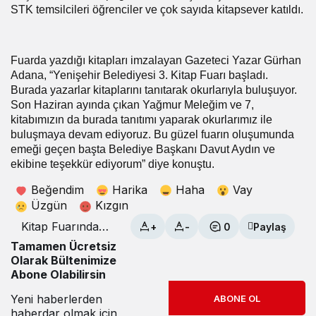
STK temsilcileri öğrenciler ve çok sayıda kitapsever katıldı.
Fuarda yazdığı kitapları imzalayan Gazeteci Yazar Gürhan
Adana, “Yenişehir Belediyesi 3. Kitap Fuarı başladı.
Burada yazarlar kitaplarını tanıtarak okurlarıyla buluşuyor.
Son Haziran ayında çıkan Yağmur Meleğim ve 7,
kitabımızın da burada tanıtımı yaparak okurlarımız ile
buluşmaya devam ediyoruz. Bu güzel fuarın oluşumunda
emeği geçen başta Belediye Başkanı Davut Aydın ve
ekibine teşekkür ediyorum” diye konuştu.
Beğendim
Harika
Haha
Vay
Üzgün
Kızgın
Kitap Fuarında
+
-
0
Paylaş
Yazar Adana’ya
Tamamen Ücretsiz
yoğun ilgi
Olarak Bültenimize
Abone Olabilirsin
Yeni haberlerden
ABONE OL
haberdar olmak için