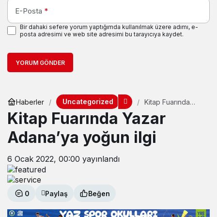
E-Posta
*
Bir dahaki sefere yorum yaptığımda kullanılmak üzere adımı, e-
posta adresimi ve web site adresimi bu tarayıcıya kaydet.
YORUM GÖNDER
Uncategorized
Haberler
Kitap Fuarında
Yazar Adana’ya
Kitap Fuarında Yazar
yoğun ilgi
Adana’ya yoğun ilgi
6 Ocak 2022, 00:00
yayınlandı
0
Paylaş
Beğen