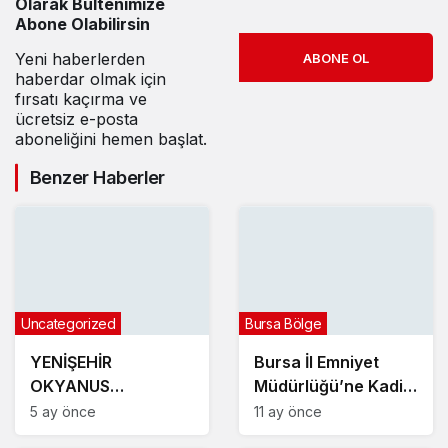
Olarak Bültenimize
Abone Olabilirsin
Yeni haberlerden
ABONE OL
haberdar olmak için
fırsatı kaçırma ve
ücretsiz e-posta
aboneliğini hemen başlat.
Benzer Haberler
Uncategorized
Bursa Bölge
YENİŞEHİR
Bursa İl Emniyet
OKYANUS
Müdürlüğü’ne Kadir
KOLEJİNDEN
Gökçe atandı
5 ay önce
11 ay önce
MUHTEŞEM NEVRUZ