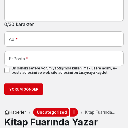
0
/30 karakter
Ad
*
E-Posta
*
Bir dahaki sefere yorum yaptığımda kullanılmak üzere adımı, e-
posta adresimi ve web site adresimi bu tarayıcıya kaydet.
YORUM GÖNDER
Uncategorized
Haberler
Kitap Fuarında
Yazar Adana’ya
Kitap Fuarında Yazar
yoğun ilgi