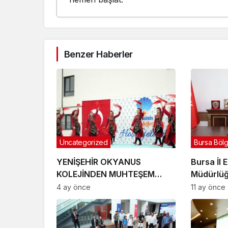
Benzer Haberler
Uncategorized
Bursa Böl
YENİŞEHİR OKYANUS
Bursa İl 
KOLEJİNDEN MUHTEŞEM
Müdürlüğ
NEVRUZ ETKİNLİKLERİ
atandı
4 ay önce
11 ay önce