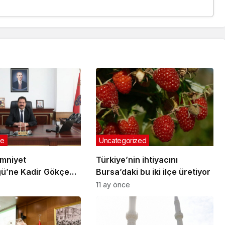
ge
Uncategorized
Emniyet
Türkiye’nin ihtiyacını
ü’ne Kadir Gökçe
Bursa’daki bu iki ilçe üretiyor
11 ay önce