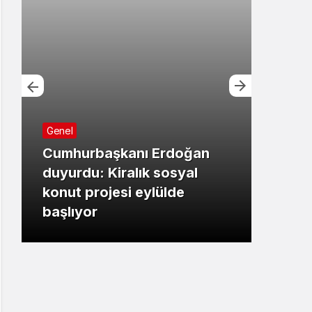
Genel
Cumhurbaşkanı Erdoğan
Bursa
duyurdu: Kiralık sosyal
konut projesi eylülde
Başk
başlıyor
çalı