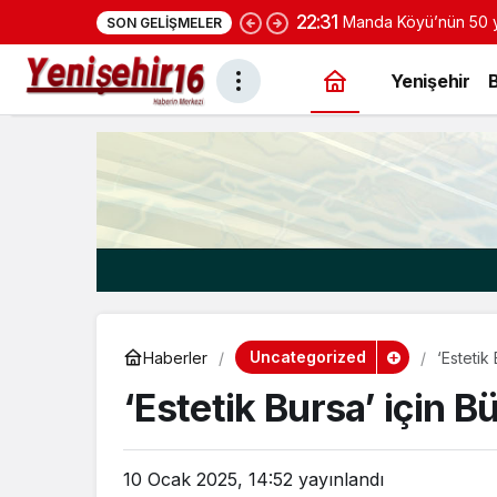
22:31
Manda Köyü’nün 50 yı
SON GELIŞMELER
yoğurduyla fark oluş
Yenişehir
Uncategorized
Haberler
‘Estetik
‘Estetik Bursa’ için 
10 Ocak 2025, 14:52
yayınlandı