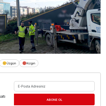
Üzgün
Kızgın
atı
ABONE OL