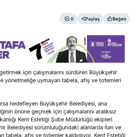
0
Paylaş
Beğen
Bursa Bölge
 getirmek için çalışmalarını sürdüren Büyükşehir
Manda Köyü’nün 50 yıllık
de yönetmeliğe uymayan tabela, afiş ve totemleri
üreticisi manda sucuğu ve
yoğurduyla fark oluşturdu
Bursa hedefleyen Büyükşehir Belediyesi, ana
iğinin önüne geçmek için çalışmalarını aralıksız
kanlığı Kent Estetiği Şube Müdürlüğü ekipleri
hir Belediyesi sorumluluğundaki alanlarda İlan ve
bela, afiş ve totemler kaldırılıyor. Kent Estetiği