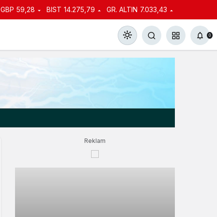
GBP
59,28
BIST
14.275,79
GR. ALTIN
7.033,43
0
Gündüz Modu
Gündüz modunu seçin.
Reklam
Gece Modu
Gece modunu seçin.
Sistem Modu
Sistem modunu seçin.