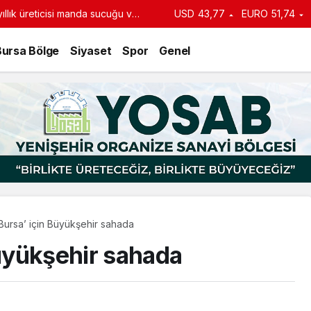
llık üreticisi manda sucuğu ve
USD
43,77
EURO
51,74
turdu
Bursa Bölge
Siyaset
Spor
Genel
 Bursa’ için Büyükşehir sahada
Büyükşehir sahada