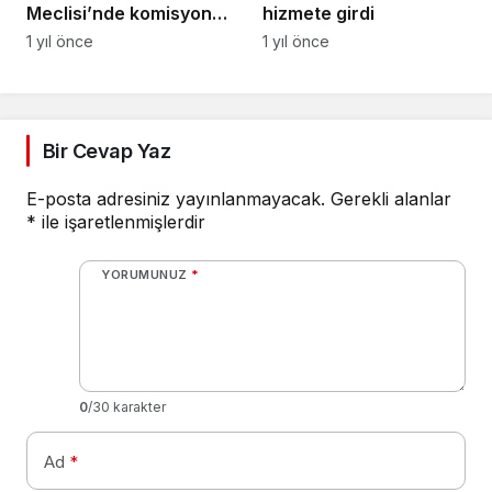
Meclisi’nde komisyon
hizmete girdi
seçimleri yapıldı
1 yıl önce
1 yıl önce
Bir Cevap Yaz
E-posta adresiniz yayınlanmayacak.
Gerekli alanlar
*
ile işaretlenmişlerdir
YORUMUNUZ
*
0
/30 karakter
Ad
*