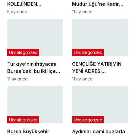
KOLEJİNDEN
Müdürlüğü’ne Kadir
MUHTEŞEM NEVRUZ
Gökçe atandı
5 ay önce
11 ay önce
ETKİNLİKLERİ
Uncategorized
Uncategorized
Türkiye’nin ihtiyacını
GENÇLİĞE YATIRIMIN
Bursa’daki bu iki ilçe
YENİ ADRESİ
üretiyor
KARACABEY
11 ay önce
11 ay önce
Uncategorized
Uncategorized
Bursa Büyükşehir
Aydınlar cami dualarla