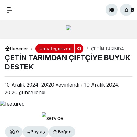
ÇETİN TARIMDAN
+
-
0
Paylaş
0
ÇİFTÇİYE BÜYÜK
DESTEK
Uncategorized
Haberler
ÇETİN TARIMDAN
ÇİFTÇİYE BÜYÜK
ÇETİN TARIMDAN ÇİFTÇİYE BÜYÜK
DESTEK
DESTEK
10 Aralık 2024, 20:20
yayınlandı
10 Aralık 2024,
20:20
güncellendi
0
Paylaş
Beğen