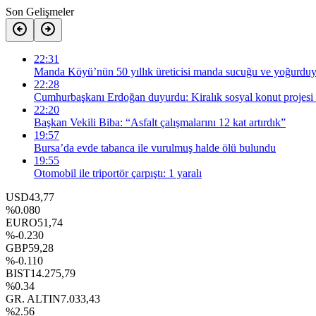
Son Gelişmeler
22:31
Manda Köyü’nün 50 yıllık üreticisi manda sucuğu ve yoğurduyl
22:28
Cumhurbaşkanı Erdoğan duyurdu: Kiralık sosyal konut projesi 
22:20
Başkan Vekili Biba: “Asfalt çalışmalarını 12 kat artırdık”
19:57
Bursa’da evde tabanca ile vurulmuş halde ölü bulundu
19:55
Otomobil ile triportör çarpıştı: 1 yaralı
USD
43,77
%0.080
EURO
51,74
%-0.230
GBP
59,28
%-0.110
BIST
14.275,79
%0.34
GR. ALTIN
7.033,43
%2.56