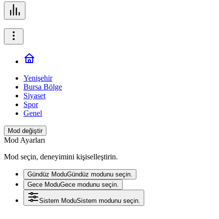
Yenişehir
Bursa Bölge
Siyaset
Spor
Genel
Mod değiştir
Mod Ayarları
Mod seçin, deneyimini kişiselleştirin.
Gündüz Modu
Gündüz modunu seçin.
Gece Modu
Gece modunu seçin.
Sistem Modu
Sistem modunu seçin.