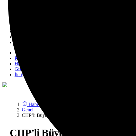
Deva Partisi
Magazin
Televizyon
Sosyal Medya
Yazarlarımız
Künye
Hesabım
Gizlilik politikası
İletişim
Haberler
Genel
CHP’li Büyükşehir Belediye Başkanları İstanbul’da bir aray
CHP’li Büyükşehir Belediye B