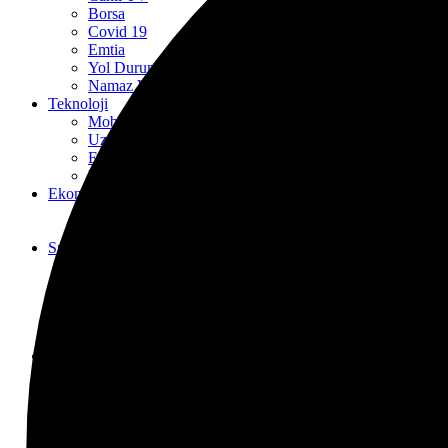
Borsa
Covid 19
Emtia
Yol Durumu
Namaz Vakitleri
Teknoloji
Mobil Haberler
Uzay Haberleri
E-Dünya
Kripto Para Haberleri
Ekonomi
TCMB Haberleri
FED
Spor
Şampiyonlar Ligi
Avrupa Ligi
Premier Lig
Süper Lig
TFF 1. Lig
Siyaset
Dünya Siyaseti
AKP
MHP
CHP
İyi Parti