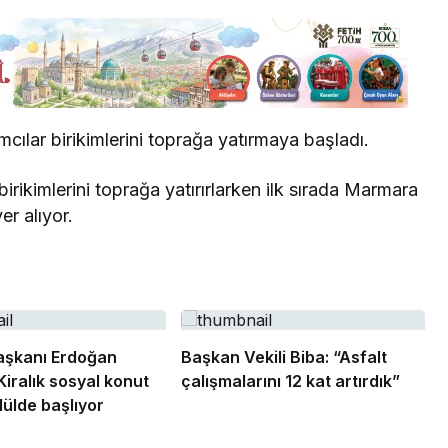
Bursa Bölge
Manda Köyü’nün 50 yıllık
ımcılar birikimlerini toprağa yatırmaya başladı.
üreticisi manda sucuğu ve
yoğurduyla fark oluşturdu
irikimlerini toprağa yatırırlarken ilk sırada Marmara
er alıyor.
şkanı Erdoğan
Başkan Vekili Biba: “Asfalt
Kiralık sosyal konut
çalışmalarını 12 kat artırdık”
lülde başlıyor