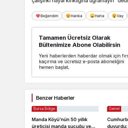
çalışınki hayal kırıklığına uğramayın” dedi
Beğendim
Harika
Haha
Vay
Tamamen Ücretsiz Olarak
Bültenimize Abone Olabilirsin
Yeni haberlerden haberdar olmak için fırs
kaçırma ve ücretsiz e-posta aboneliğini
hemen başlat.
Benzer Haberler
Bursa Bölge
Genel
Manda Köyü’nün 50 yıllık
Cumhurb
üreticisi manda sucuğu ve
duyurdu: 