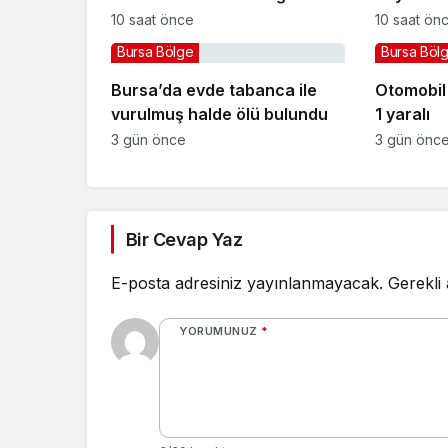
yoğurduyla fark oluşturdu
projesi e
10 saat önce
10 saat ön
Bursa Bölge
Bursa Böl
Bursa’da evde tabanca ile
Otomobil i
vurulmuş halde ölü bulundu
1 yaralı
3 gün önce
3 gün önc
Bir Cevap Yaz
E-posta adresiniz yayınlanmayacak.
Gerekli
YORUMUNUZ
*