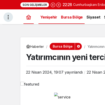
22:28
Cumhurbaşkanı Erdoğ
SON GELIŞMELER
konut projesi eylüld
Yenişehir
Bursa Bölge
Siyaset
Bursa Bölge
Haberler
Yatırımcını
Yatırımcının yeni terc
22 Nisan 2024, 19:07
yayınlandı
22 Nisan 