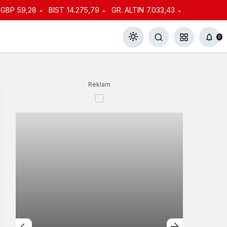
GBP
59,28
BIST
14.275,79
GR. ALTIN
7.033,43
0
Reklam
Gündüz Modu
Gündüz modunu seçin.
Gece Modu
Gece modunu seçin.
Sistem Modu
Sistem modunu seçin.