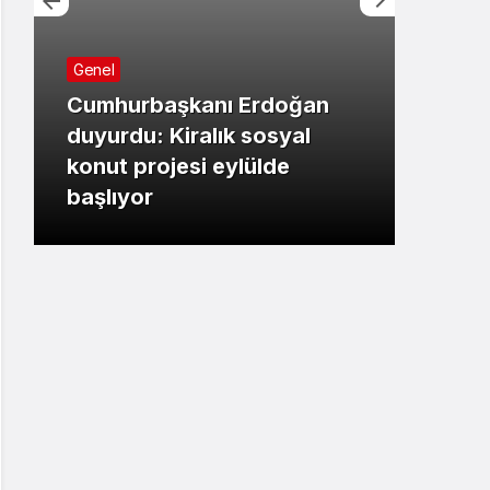
Genel
Cumhurbaşkanı Erdoğan
Bursa
duyurdu: Kiralık sosyal
konut projesi eylülde
Başk
başlıyor
çalı