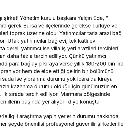
şirketi Yönetim kurulu başkanı Yalçın Ede, “
ra gerek Bursa ve ilçelerinde gerekse Türkiye ve
hleri toprak üzerine oldu. Yatırımcılar tarla arazi bağ
or. Ufak yatırımcılar bağ evi, tek katlı ev
 dereli yatırımcı ise villa iş yeri arazileri tercihleri
an daha fazla tercih ediliyor. Çünkü yatırımcı
nda para bağlayıp kiraya verse yıllık 180-200 bin lira
pranıyor hem de elde ettiği gelirin bir bölümünü
Arsada ise yıpranma durumu yok icara da kiraya
ha fazla kazanma durumu olduğu için günümüzün en
k ilk sırada tercih ediliyor. Marmara bölgesinde
en illerin başında yer alıyor” diye konuştu.
erle ilgili araştırma yapın yerlerin durumu hakkında
her şeyde önemlisi profesyonel güvenilir şirketler ile