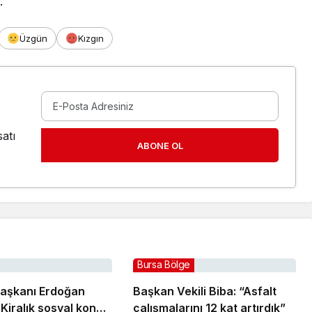
.
Üzgün
Kızgın
atı
ABONE OL
Bursa Bölge
aşkanı Erdoğan
Başkan Vekili Biba: “Asfalt
Kiralık sosyal konut
çalışmalarını 12 kat artırdık”