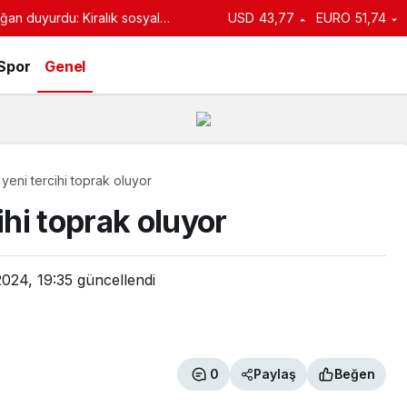
an duyurdu: Kiralık sosyal
USD
43,77
EURO
51,74
e başlıyor
Spor
Genel
n yeni tercihi toprak oluyor
ihi toprak oluyor
2024, 19:35
güncellendi
0
Paylaş
Beğen