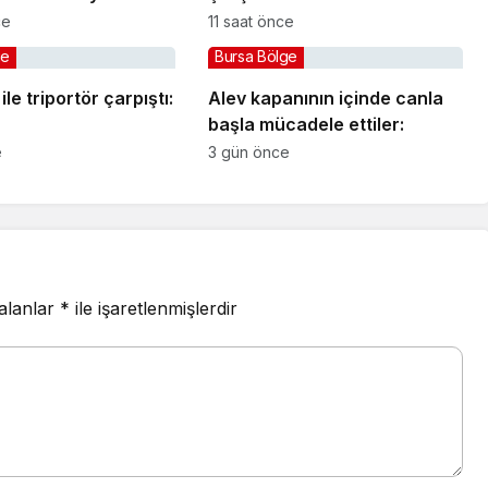
ylülde başlıyor
ce
11 saat önce
ge
Bursa Bölge
le triportör çarpıştı:
Alev kapanının içinde canla
başla mücadele ettiler:
e
3 gün önce
 alanlar
*
ile işaretlenmişlerdir