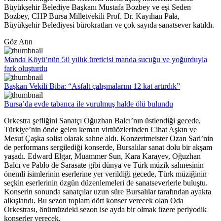
Büyükşehir Belediye Başkanı Mustafa Bozbey ve eşi Seden
Bozbey, CHP Bursa Milletvekili Prof. Dr. Kayıhan Pala,
Büyükşehir Belediyesi bürokratları ve çok sayıda sanatsever katıldı.
Göz Atın
Manda Köyü’nün 50 yıllık üreticisi manda sucuğu ve yoğurduyla
fark oluşturdu
Başkan Vekili Biba: “Asfalt çalışmalarını 12 kat artırdık”
Bursa’da evde tabanca ile vurulmuş halde ölü bulundu
Orkestra şefliğini Sanatçı Oğuzhan Balcı’nın üstlendiği gecede,
Türkiye’nin önde gelen keman virtüözlerinden Cihat Aşkın ve
Mesut Çaşka solist olarak sahne aldı. Konzertmeister Ozan Sari’nin
de performans sergilediği konserde, Bursalılar sanat dolu bir akşam
yaşadı. Edward Elgar, Muammer Sun, Kara Karayev, Oğuzhan
Balcı ve Pablo de Sarasate gibi dünya ve Türk müzik sahnesinin
önemli isimlerinin eserlerine yer verildiği gecede, Türk müziğinin
seçkin eserlerinin özgün düzenlemeleri de sanatseverlerle buluştu.
Konserin sonunda sanatçılar uzun süre Bursalılar tarafından ayakta
alkışlandı. Bu sezon toplam dört konser verecek olan Oda
Orkestrası, önümüzdeki sezon ise ayda bir olmak üzere periyodik
konserler verecek.