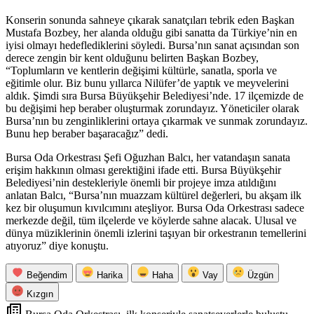
Konserin sonunda sahneye çıkarak sanatçıları tebrik eden Başkan
Mustafa Bozbey, her alanda olduğu gibi sanatta da Türkiye’nin en
iyisi olmayı hedeflediklerini söyledi. Bursa’nın sanat açısından son
derece zengin bir kent olduğunu belirten Başkan Bozbey,
“Toplumların ve kentlerin değişimi kültürle, sanatla, sporla ve
eğitimle olur. Biz bunu yıllarca Nilüfer’de yaptık ve meyvelerini
aldık. Şimdi sıra Bursa Büyükşehir Belediyesi’nde. 17 ilçemizde de
bu değişimi hep beraber oluşturmak zorundayız. Yöneticiler olarak
Bursa’nın bu zenginliklerini ortaya çıkarmak ve sunmak zorundayız.
Bunu hep beraber başaracağız” dedi.
Bursa Oda Orkestrası Şefi Oğuzhan Balcı, her vatandaşın sanata
erişim hakkının olması gerektiğini ifade etti. Bursa Büyükşehir
Belediyesi’nin destekleriyle önemli bir projeye imza atıldığını
anlatan Balcı, “Bursa’nın muazzam kültürel değerleri, bu akşam ilk
kez bir oluşumun kıvılcımını ateşliyor. Bursa Oda Orkestrası sadece
merkezde değil, tüm ilçelerde ve köylerde sahne alacak. Ulusal ve
dünya müziklerinin önemli izlerini taşıyan bir orkestranın temellerini
atıyoruz” diye konuştu.
Beğendim
Harika
Haha
Vay
Üzgün
Kızgın