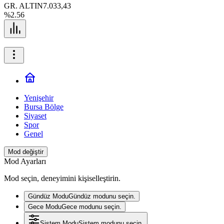
GR. ALTIN
7.033,43
%2.56
Yenişehir
Bursa Bölge
Siyaset
Spor
Genel
Mod değiştir
Mod Ayarları
Mod seçin, deneyimini kişiselleştirin.
Gündüz Modu
Gündüz modunu seçin.
Gece Modu
Gece modunu seçin.
Sistem Modu
Sistem modunu seçin.