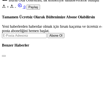
Bursa Oda Orkestrası, ilk konseriyle sanatseverlerle buluştu
+
-
0
Paylaş
Tamamen Ücretsiz Olarak Bültenimize Abone Olabilirsin
Yeni haberlerden haberdar olmak için fırsatı kaçırma ve ücretsiz e-
posta aboneliğini hemen başlat.
Abone Ol
Benzer Haberler