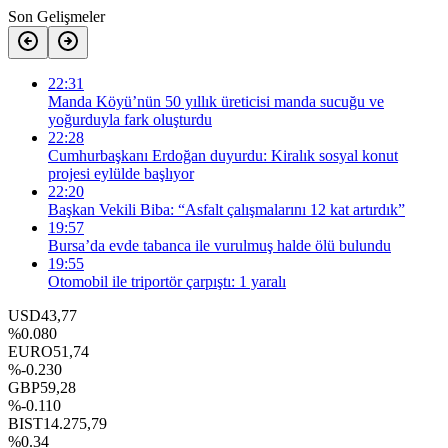
Son Gelişmeler
22:31
Manda Köyü’nün 50 yıllık üreticisi manda sucuğu ve
yoğurduyla fark oluşturdu
22:28
Cumhurbaşkanı Erdoğan duyurdu: Kiralık sosyal konut
projesi eylülde başlıyor
22:20
Başkan Vekili Biba: “Asfalt çalışmalarını 12 kat artırdık”
19:57
Bursa’da evde tabanca ile vurulmuş halde ölü bulundu
19:55
Otomobil ile triportör çarpıştı: 1 yaralı
USD
43,77
%0.080
EURO
51,74
%-0.230
GBP
59,28
%-0.110
BIST
14.275,79
%0.34