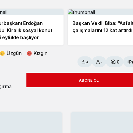
rbaşkanı Erdoğan
Başkan Vekili Biba: “Asfal
u: Kiralık sosyal konut
çalışmalarını 12 kat artırd
i eylülde başlıyor
Üzgün
Kızgın
+
-
0
P
ABONE OL
açırma