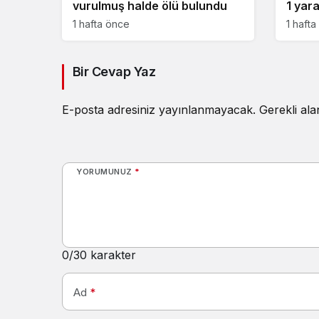
vurulmuş halde ölü bulundu
1 yara
1 hafta önce
1 haft
Bir Cevap Yaz
E-posta adresiniz yayınlanmayacak.
Gerekli al
YORUMUNUZ
*
0
/30 karakter
Ad
*