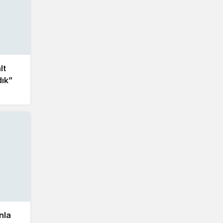
lt
dık”
nla