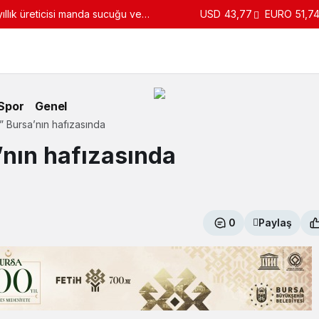
llık üreticisi manda sucuğu ve
USD
43,77
EURO
51,7
turdu
Spor
Genel
i” Bursa’nın hafızasında
’nın hafızasında
0
Paylaş