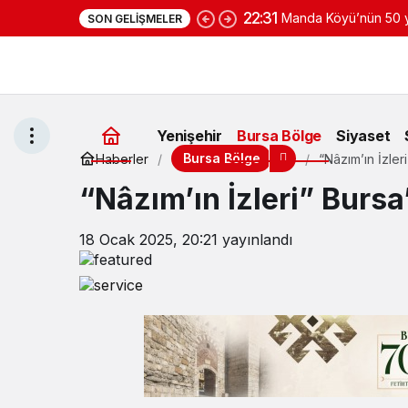
22:31
Manda Köyü’nün 50 yı
SON GELIŞMELER
yoğurduyla fark oluş
Yenişehir
Bursa Bölge
Siyaset
Bursa Bölge
Haberler
“Nâzım’ın İzler
“Nâzım’ın İzleri” Bursa
18 Ocak 2025, 20:21
yayınlandı