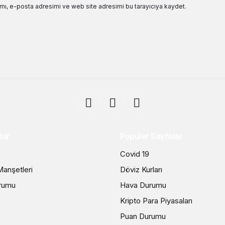
mı, e-posta adresimi ve web site adresimi bu tarayıcıya kaydet.
lar
Popüler Sayfalar
Covid 19
anşetleri
Döviz Kurları
rumu
Hava Durumu
Kripto Para Piyasaları
Puan Durumu