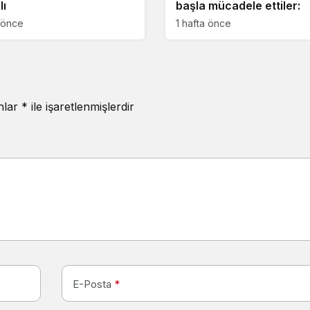
lı
başla mücadele ettiler:
a önce
1 hafta önce
anlar
*
ile işaretlenmişlerdir
E-Posta
*