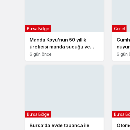
Bursa Bölge
Genel
Manda Köyü’nün 50 yıllık
Cumh
üreticisi manda sucuğu ve
duyur
yoğurduyla fark oluşturdu
projes
6 gün önce
6 gün 
Bursa Bölge
Bursa B
Bursa’da evde tabanca ile
Otomob