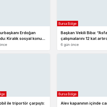
Bursa Bölge
urbaşkanı Erdoğan
Başkan Vekili Biba: “Asfa
du: Kiralık sosyal konut
çalışmalarını 12 kat artır
i eylülde başlıyor
önce
6 gün önce
ölge
Bursa Bölge
il ile triportör çarpıştı:
Alev kapanının içinde ca