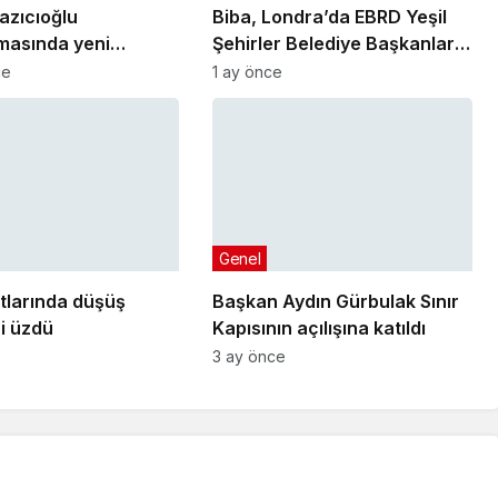
azıcıoğlu
Biba, Londra’da EBRD Yeşil
masında yeni
Şehirler Belediye Başkanları
Toplantısı’na katıldı
ce
1 ay önce
Genel
tlarında düşüş
Başkan Aydın Gürbulak Sınır
ni üzdü
Kapısının açılışına katıldı
3 ay önce