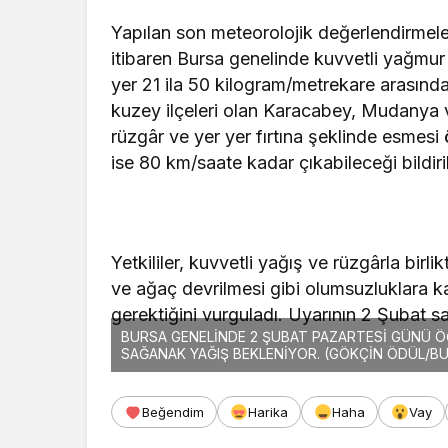
Yapılan son meteorolojik değerlendirmel
itibaren Bursa genelinde kuvvetli yağmur
yer 21 ila 50 kilogram/metrekare arasında
kuzey ilçeleri olan Karacabey, Mudanya 
rüzgâr ve yer yer fırtına şeklinde esmesi
ise 80 km/saate kadar çıkabileceği bildiril
Yetkililer, kuvvetli yağış ve rüzgârla birl
ve ağaç devrilmesi gibi olumsuzluklara kar
gerektiğini vurguladı. Uyarının 2 Şubat sa
BURSA GENELİNDE 2 ŞUBAT PAZARTESİ GÜNÜ Ö
SAĞANAK YAĞIŞ BEKLENİYOR. (GÖKÇİN ÖDÜL/BU
Beğendim
Harika
Haha
Vay