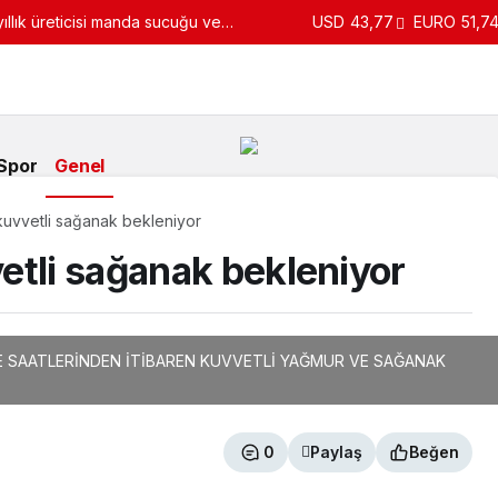
llık üreticisi manda sucuğu ve
USD
43,77
EURO
51,7
turdu
Spor
Genel
kuvvetli sağanak bekleniyor
etli sağanak bekleniyor
E SAATLERİNDEN İTİBAREN KUVVETLİ YAĞMUR VE SAĞANAK
0
Paylaş
Beğen