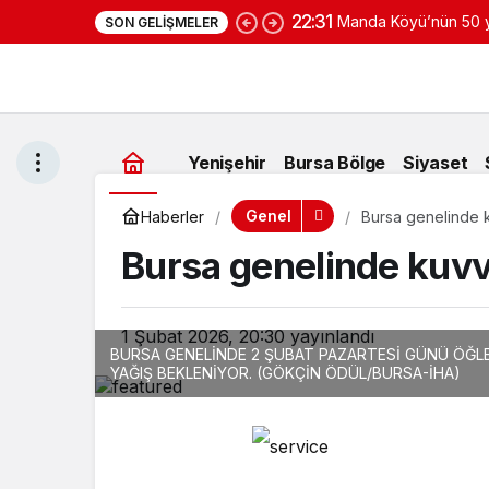
22:31
Manda Köyü’nün 50 yı
SON GELIŞMELER
yoğurduyla fark oluş
Yenişehir
Bursa Bölge
Siyaset
Genel
Haberler
Bursa genelinde 
Bursa genelinde kuvv
1 Şubat 2026, 20:30
yayınlandı
BURSA GENELİNDE 2 ŞUBAT PAZARTESİ GÜNÜ ÖĞL
YAĞIŞ BEKLENİYOR. (GÖKÇİN ÖDÜL/BURSA-İHA)