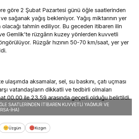
ere göre 2 Şubat Pazartesi günü öğle saatlerinden
 ve sağanak yağış bekleniyor. Yağış miktarının yer
 olacağı tahmin ediliyor. Bu geceden itibaren ilin
ve Gemlik’te rüzgârın kuzey yönlerden kuvvetli
 öngörülüyor. Rüzgâr hızının 50-70 km/saat, yer yer
di.
ikte ulaşımda aksamalar, sel, su baskını, çatı uçması
şı vatandaşların dikkatli ve tedbirli olmaları
at 00.00 ile 23.59 arasında geçerli olduğu belirtildi.
ĞLE SAATLERİNDEN İTİBAREN KUVVETLİ YAĞMUR VE
RSA-İHA)
Üzgün
Kızgın