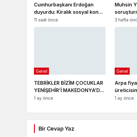
Cumhurbaşkanı Erdoğan
Muhsin Y
duyurdu: Kiralık sosyal konut
soruştur
projesi eylülde başlıyor
gelişme!
11 saat önce
3 hafta ön
Genel
Genel
TEBRİKLER BİZİM ÇOCUKLAR
Arpa fiya
YENİŞEHİR’İ MAKEDONYA’DA
üreticisi
GURURLA TEMSİL ETTİLER
1 ay önce
1 ay önce
Bir Cevap Yaz